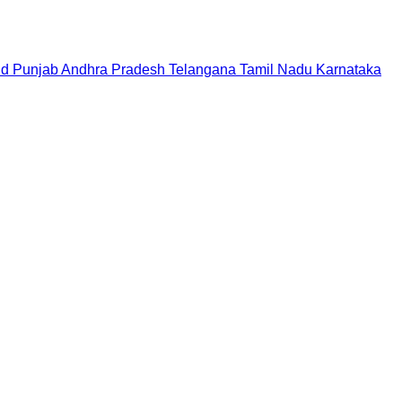
nd
Punjab
Andhra Pradesh
Telangana
Tamil Nadu
Karnataka