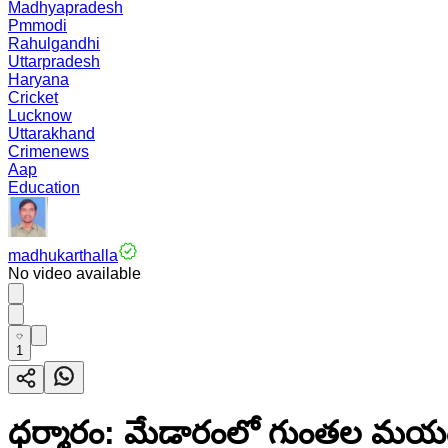
Madhyapradesh
Pmmodi
Rahulgandhi
Uttarpradesh
Haryana
Cricket
Lucknow
Uttarakhand
Crimenews
Aap
Education
madhukarthalla
No video available
1
ధర్మారం: మేడారంలో గుంతల మయంగా 