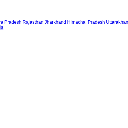
a Pradesh
Rajasthan
Jharkhand
Himachal Pradesh
Uttarakha
la