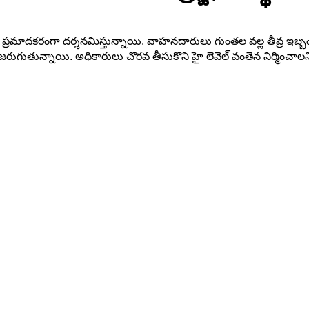
ు ప్రమాదకరంగా దర్శనమిస్తున్నాయి. వాహనదారులు గుంతల వల్ల తీవ్ర ఇబ్బంద
 జరుగుతున్నాయి. అధికారులు చొరవ తీసుకొని హై లెవెల్ వంతెన నిర్మించాలని