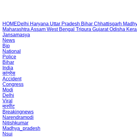
HOME
Delhi
Haryana
Uttar Pradesh
Bihar
Chhattisgarh
Madhy
Maharashtra
Assam
West Bengal
Tripura
Gujarat
Odisha
Kera
Jansamasya
News
Bjp
National
Police
Bihar
India
कांग्रेस
Accident
Congress
Modi
Delhi
Viral
मारपीट
Breakingnews
Narendramodi
Nitishkumar
Madhya_pradesh
Nsui