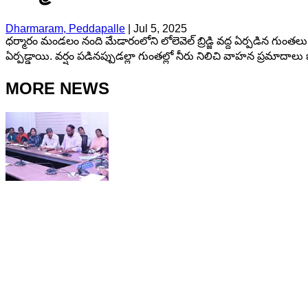
Dharmaram, Peddapalle
|
Jul 5, 2025
ధర్మారం మండలం నంది మేడారంలోని లోలెవెల్ బ్రిడ్జి వద్ద ఏర్పడిన గుంతల
ఏర్పడ్డాయి. వర్షం పడినప్పుడల్లా గుంతల్లో నీరు నిలిచి వాహన ప్రమాదాలు
MORE NEWS