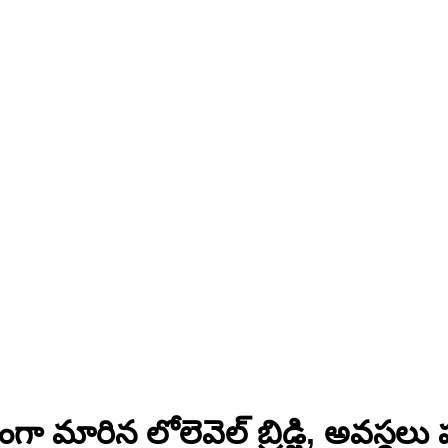
మారిన లోలెవెల్ బ్రిడ్జి, అవస్థ