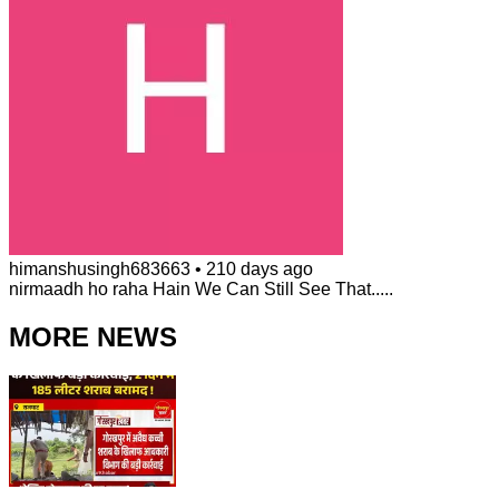
himanshusingh683663
•
210 days ago
nirmaadh ho raha Hain We Can Still See That.....
MORE NEWS