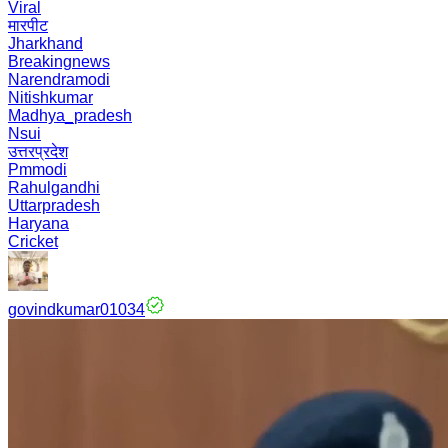
Viral
मारपीट
Jharkhand
Breakingnews
Narendramodi
Nitishkumar
Madhya_pradesh
Nsui
उत्तरप्रदेश
Pmmodi
Rahulgandhi
Uttarpradesh
Haryana
Cricket
govindkumar01034