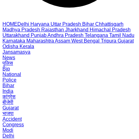
HOME
Delhi
Haryana
Uttar Pradesh
Bihar
Chhattisgarh
Madhya Pradesh
Rajasthan
Jharkhand
Himachal Pradesh
Uttarakhand
Punjab
Andhra Pradesh
Telangana
Tamil Nadu
Karnataka
Maharashtra
Assam
West Bengal
Tripura
Gujarat
Odisha
Kerala
Jansamasya
News
पुलिस
Bjp
National
Police
Bihar
India
कांग्रेस
बीजेपी
Gujarat
भाजपा
Accident
Congress
Modi
Delhi