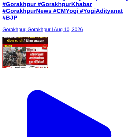
#Gorakhpur #GorakhpurKhabar
#GorakhpurNews #CMYogi #YogiAdityanat
#BJP
Gorakhpur, Gorakhpur | Aug 10, 2026