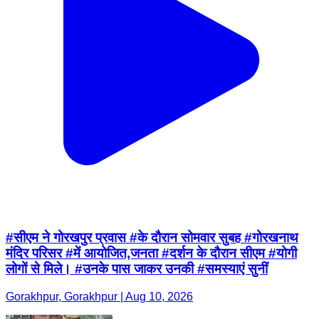
#सीएम ने गोरखपुर प्रवास #के दौरान सोमवार सुबह #गोरखनाथ
मंदिर परिसर #में आयोजित,जनता #दर्शन के दौरान सीएम #योगी
लोगों से मिले। #उनके पास जाकर उनकी #समस्याएं सुनीं
Gorakhpur, Gorakhpur | Aug 10, 2026