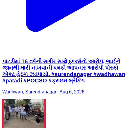
પાટડીમાં 16 વર્ષની સગીર સાથે દુષ્કર્મનો આરોપ, ભાઈને
જાનથી મારી નાખવાની ધમકી આપનાર આરોપી પોસ્કો
એક્ટ હેઠળ ઝડપાયો. #surendanager #wadhawan
#patadi #POCSO #ક્રાઇમ બ્રેકિંગ
Wadhwan, Surendranagar | Aug 6, 2026