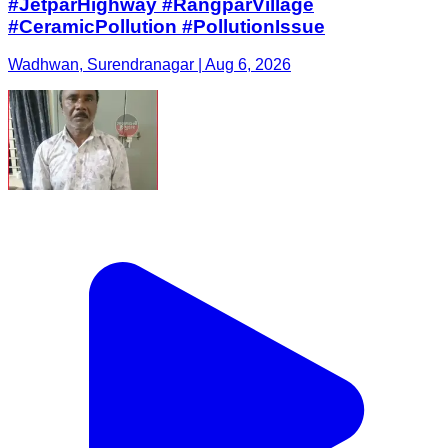
#JetparHighway #RangparVillage
#CeramicPollution #PollutionIssue
Wadhwan, Surendranagar | Aug 6, 2026