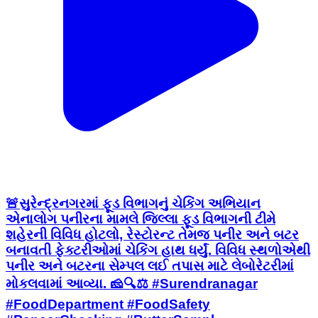
🚨સુરેન્દ્રનગરમાં ફૂડ વિભાગનું ચેકિંગ અભિયાન
એનાલોગ પનીરના મામલે જિલ્લા ફૂડ વિભાગની ટીમે
શહેરની વિવિધ હોટલો, રેસ્ટોરન્ટ તેમજ પનીર અને બટર
બનાવતી ફેક્ટરીઓમાં ચેકિંગ હાથ ધર્યું. વિવિધ સ્થળોએથી
પનીર અને બટરના સેમ્પલ લઈ તપાસ માટે લેબોરેટરીમાં
મોકલવામાં આવ્યા. 🧀🔍⚖️ #Surendranagar
#FoodDepartment #FoodSafety