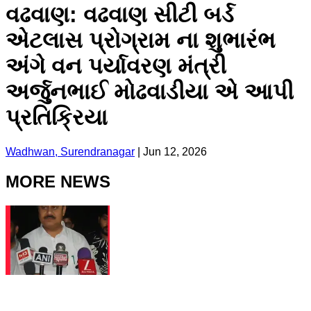
વઢવાણ: વઢવાણ સીટી બર્ડ
એટલાસ પ્રોગ્રામ ના શુભારંભ
અંગે વન પર્યાવરણ મંત્રી
અર્જુનભાઈ મોઢવાડીયા એ આપી
પ્રતિક્રિયા
Wadhwan, Surendranagar
|
Jun 12, 2026
MORE NEWS