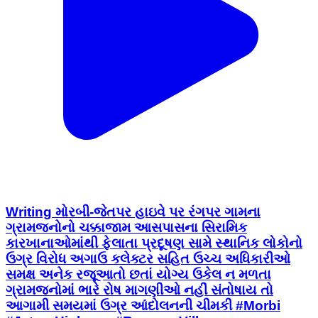
Writing મોરબી-જેતપર હાઇવે પર રંગપર ગામના
ગ્રામજનોનો ચક્કાજામ આસપાસના સિરામિક
કારખાનાઓમાંથી ફેલાતા પ્રદૂષણ સામે સ્થાનિક લોકોનો
ઉગ્ર વિરોધ અગાઉ કલેક્ટર સહિત ઉચ્ચ અધિકારીઓ
સમક્ષ અનેક રજૂઆતો છતાં યોગ્ય ઉકેલ ન મળતા
ગ્રામજનોમાં ભારે રોષ માગણીઓ નહીં સંતોષાય તો
આગામી સમયમાં ઉગ્ર આંદોલનની ચીમકી #Morbi