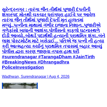
સુરેન્દ્રનગર : તારંગા જૈન તીર્થમાં પૂજારી દંપતીની
શંકાસ્પદ મોતથી ચકચાર ધ્રાંગધ્રા હાઈવે પર આવેલ
તારંગા જૈન તીર્થમાં પૂજારી દંપતી મૃત હાલતમાં
મળ્યું..પત્નીના માથામાં ગંભીર ઇજાના નિશાન..પૂજારીએ
ગળેફાંસો ખાધાની આશંકા.પોલીસનો કાફલો ઘટનાસ્થળે
દોડી આવ્યો..બોથર્ડ પદાર્થથી હત્યાની પ્રાથમિક શંકા..બંને
લાશ પોસ્ટમોર્ટમ માટે ખસેડાઈ... પતિએ જ પત્ની ની હત્યા
કરી આત્મહત્યા કર્યાનું પ્રાથમિક તપાસમાં બહાર આવ્યું
પોલીસ દ્વારા કારણ જાણવા તપાસ હાથ ધરી
#surendranagar #TarangaDham #JainTirth
#BreakingNews #Dhrangadhra
PoliceInvestigation
Wadhwan, Surendranagar | Aug 4, 2026