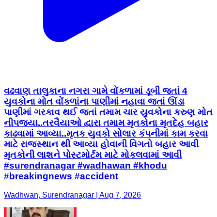
વઢવાણ તાલુકાના નગરા ગામે વોંકળામાં ડૂબી જતાં 4
યુવકોના મોત વોંકળાંના પાણીમાં નહાવા જતાં ઊંડા
પાણીમાં ગરકાવ થઈ જતાં તમામ ચાર યુવકોના કરુણ મોત
નીપજ્યા..તરવૈયાઓ દ્વારા તમામ મૃતકોના મૃતદેહ બહાર
કાઢવામાં આવ્યા..મૃતક યુવકો સોલાર કંપનીમાં કામ કરવા
માટે રાજસ્થાન થી આવ્યા હોવાની વિગતો બહાર આવી
મૃતકોની લાશને પોસ્ટમોર્ટમ માટે મોકલવામાં આવી
#surendranagar #wadhawan #khodu
#breakingnews #accident
Wadhwan, Surendranagar | Aug 7, 2026