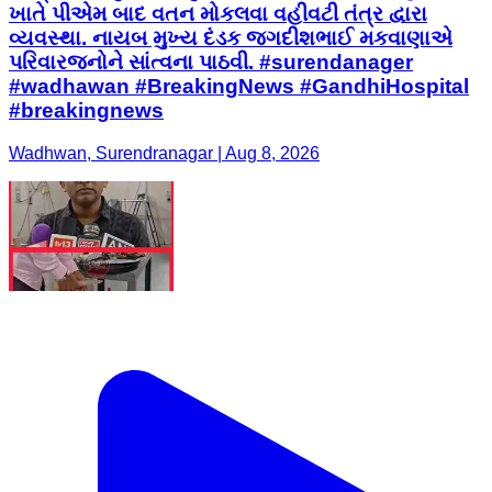
ખાતે પીએમ બાદ વતન મોકલવા વહીવટી તંત્ર દ્વારા
વ્યવસ્થા. નાયબ મુખ્ય દંડક જગદીશભાઈ મકવાણાએ
પરિવારજનોને સાંત્વના પાઠવી. #surendanager
#wadhawan #BreakingNews #GandhiHospital
#breakingnews
Wadhwan, Surendranagar | Aug 8, 2026