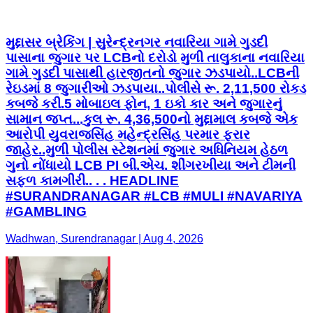
મુદ્દાસર બ્રેકિંગ | સુરેન્દ્રનગર નવારિયા ગામે ગુડદી
પાસાના જુગાર પર LCBનો દરોડો મુળી તાલુકાના નવારિયા
ગામે ગુડદી પાસાથી હારજીતનો જુગાર ઝડપાયો..LCBની
રેઇડમાં 8 જુગારીઓ ઝડપાયા..પોલીસે રૂ. 2,11,500 રોકડ
કબજે કરી.5 મોબાઇલ ફોન, 1 ઇકો કાર અને જુગારનું
સામાન જપ્ત...કુલ રૂ. 4,36,500નો મુદ્દામાલ કબજે એક
આરોપી યુવરાજસિંહ મહેન્દ્રસિંહ પરમાર ફરાર
જાહેર..મુળી પોલીસ સ્ટેશનમાં જુગાર અધિનિયમ હેઠળ
ગુનો નોંધાયો LCB PI બી.એચ. શીંગરખીયા અને ટીમની
સફળ કામગીરી.. . . HEADLINE
#SURANDRANAGAR #LCB #MULI #NAVARIYA
#GAMBLING
Wadhwan, Surendranagar | Aug 4, 2026