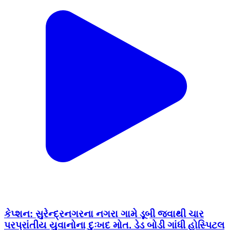
કેપ્શન: સુરેન્દ્રનગરના નગરા ગામે ડૂબી જવાથી ચાર
પરપ્રાંતીય યુવાનોના દુઃખદ મોત. ડેડ બોડી ગાંધી હોસ્પિટલ