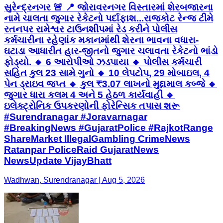
સુરેન્દ્રનગર 🚨 📍 જોરાવરનગર વિસ્તારમાં શેરબજારના
નામે ચાલતા જુગાર રેકેટનો પર્દાફાશ...રાજકોટ રેન્જ ટીમે
રતનપર રામેશ્વર ટાઉનશીપમાં રેડ કરીને પોલીસ
કર્મચારીના રહેણાંક મકાનમાંથી શેરના ભાવના વધારા-
ઘટાડા આધારીત હાર-જીતનો જુગાર ચલાવતા રેકેટનો ભાંડો
ફોડ્યો. 🔹 6 આરોપીઓ ઝડપાયા 🔹 પોલીસ કર્મચારી
સહિત કુલ 23 સામે ગુનો 🔹 10 લેપટોપ, 29 મોબાઇલ, 4
પેન ડ્રાઇવ જપ્ત 🔹 કુલ ₹3.07 લાખનો મુદ્દામાલ કબ્જે 🔹
જુગાર ધારા કલમ 4 અને 5 હેઠળ કાર્યવાહી 🔹
ઇલેક્ટ્રોનિક ઉપકરણોની ફોરેન્સિક તપાસ શરૂ
#Surendranagar #Joravarnagar
#BreakingNews #GujaratPolice #RajkotRange
ShareMarket IllegalGambling CrimeNews
Ratanpar PoliceRaid GujaratNews
NewsUpdate VijayBhatt
Wadhwan, Surendranagar | Aug 5, 2026