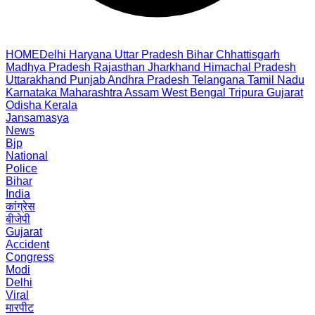
HOME
Delhi
Haryana
Uttar Pradesh
Bihar
Chhattisgarh
Madhya Pradesh
Rajasthan
Jharkhand
Himachal Pradesh
Uttarakhand
Punjab
Andhra Pradesh
Telangana
Tamil Nadu
Karnataka
Maharashtra
Assam
West Bengal
Tripura
Gujarat
Odisha
Kerala
Jansamasya
News
Bjp
National
Police
Bihar
India
कांग्रेस
बीजेपी
Gujarat
Accident
Congress
Modi
Delhi
Viral
मारपीट