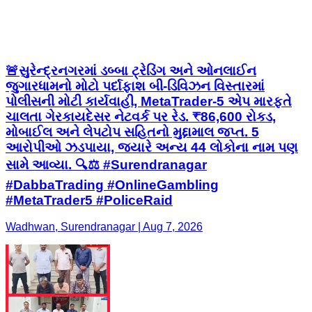
🚨સુરેન્દ્રનગરમાં ડબ્બા ટ્રેડિંગ અને ઓનલાઈન
જુગારધામનો મોટો પર્દાફાશ બી-ડિવિઝન વિસ્તારમાં
પોલીસની મોટી કાર્યવાહી, MetaTrader-5 એપ મારફતે
ચાલતા ગેરકાયદેસર નેટવર્ક પર રેડ. ₹86,600 રોકડ,
મોબાઈલ અને લેપટોપ સહિતનો મુદ્દામાલ જપ્ત. 5
આરોપીઓ ઝડપાયા, જ્યારે અન્ય 44 લોકોના નામ પણ
સામે આવ્યા. 🔍⚖️ #Surendranagar
#DabbaTrading #OnlineGambling
#MetaTrader5 #PoliceRaid
Wadhwan, Surendranagar | Aug 7, 2026