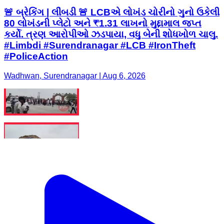
🚨 બ્રેકિંગ | લીંબડી 🚨 LCBએ લોખંડ ચોરીનો ગુનો ઉકેલી
80 લોખંડની પ્લેટો અને ₹1.31 લાખનો મુદ્દામાલ જપ્ત
કર્યો. ત્રણ આરોપીઓ ઝડપાયા, વધુ બેની શોધખોળ ચાલુ.
#Limbdi #Surendranagar #LCB #IronTheft
#PoliceAction
Wadhwan, Surendranagar | Aug 6, 2026