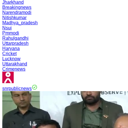
Jharkhand
Breakingnews
Narendramodi
Nitishkumar
Madhya_pradesh
Nsui
Pmmodi
Rahulgandhi
Uttarpradesh
Haryana
Cricket
Lucknow
Uttarakhand
Crimenews
snrpublicnews