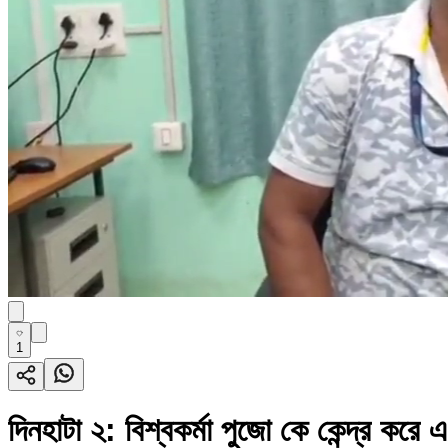
1
দিনহাটা ২: বিশ্বকর্মা পুজো কে কেন্দ্র করে