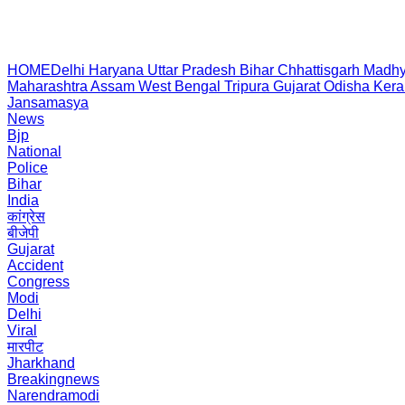
HOME
Delhi
Haryana
Uttar Pradesh
Bihar
Chhattisgarh
Madhy
Maharashtra
Assam
West Bengal
Tripura
Gujarat
Odisha
Kera
Jansamasya
News
Bjp
National
Police
Bihar
India
कांग्रेस
बीजेपी
Gujarat
Accident
Congress
Modi
Delhi
Viral
मारपीट
Jharkhand
Breakingnews
Narendramodi