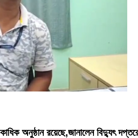
 একাধিক অনুষ্ঠান রয়েছে,জানালেন বিদ্যুৎ দপ্