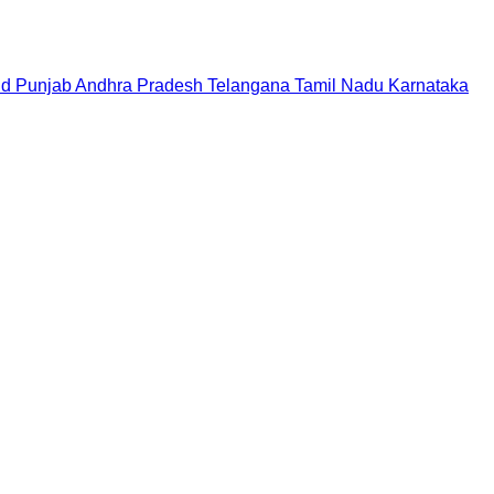
nd
Punjab
Andhra Pradesh
Telangana
Tamil Nadu
Karnataka