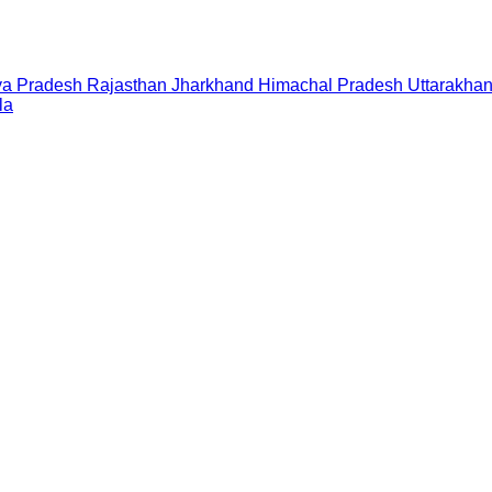
a Pradesh
Rajasthan
Jharkhand
Himachal Pradesh
Uttarakha
la