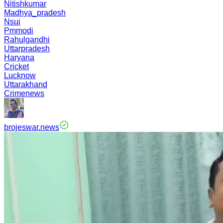
Nitishkumar
Madhya_pradesh
Nsui
Pmmodi
Rahulgandhi
Uttarpradesh
Haryana
Cricket
Lucknow
Uttarakhand
Crimenews
brojeswar.news