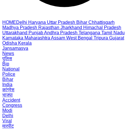
HOME
Delhi
Haryana
Uttar Pradesh
Bihar
Chhattisgarh
Madhya Pradesh
Rajasthan
Jharkhand
Himachal Pradesh
Uttarakhand
Punjab
Andhra Pradesh
Telangana
Tamil Nadu
Karnataka
Maharashtra
Assam
West Bengal
Tripura
Gujarat
Odisha
Kerala
Jansamasya
News
पुलिस
Bjp
National
Police
Bihar
India
कांग्रेस
भाजपा
Accident
Congress
Modi
Delhi
Viral
मारपीट