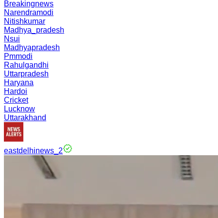
Breakingnews
Narendramodi
Nitishkumar
Madhya_pradesh
Nsui
Madhyapradesh
Pmmodi
Rahulgandhi
Uttarpradesh
Haryana
Hardoi
Cricket
Lucknow
Uttarakhand
eastdelhinews_2