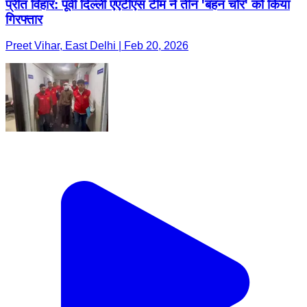
प्रीत विहार: पूर्वी दिल्ली एएटीएस टीम ने तीन 'बहन चोर' को किया
गिरफ्तार
Preet Vihar, East Delhi | Feb 20, 2026