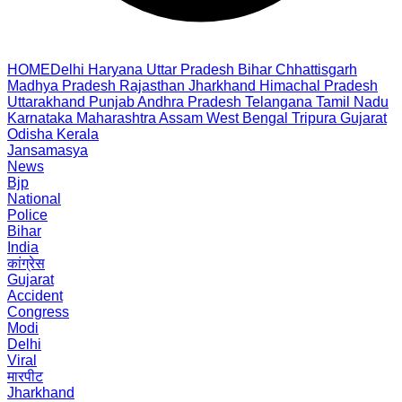
HOME
Delhi
Haryana
Uttar Pradesh
Bihar
Chhattisgarh
Madhya Pradesh
Rajasthan
Jharkhand
Himachal Pradesh
Uttarakhand
Punjab
Andhra Pradesh
Telangana
Tamil Nadu
Karnataka
Maharashtra
Assam
West Bengal
Tripura
Gujarat
Odisha
Kerala
Jansamasya
News
Bjp
National
Police
Bihar
India
कांग्रेस
Gujarat
Accident
Congress
Modi
Delhi
Viral
मारपीट
Jharkhand