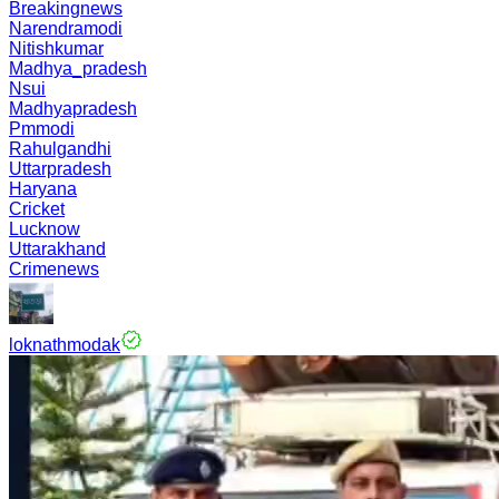
Breakingnews
Narendramodi
Nitishkumar
Madhya_pradesh
Nsui
Madhyapradesh
Pmmodi
Rahulgandhi
Uttarpradesh
Haryana
Cricket
Lucknow
Uttarakhand
Crimenews
loknathmodak