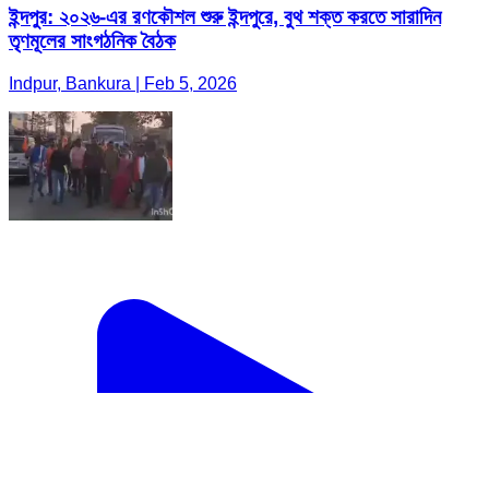
ইন্দপুর: ২০২৬-এর রণকৌশল শুরু ইন্দপুরে, বুথ শক্ত করতে সারাদিন
তৃণমূলের সাংগঠনিক বৈঠক
Indpur, Bankura | Feb 5, 2026