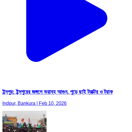
ইন্দপুর: ইন্দপুরের জঙ্গলে ভয়াবহ আগুন, পুড়ে ছাই ট্রাক্টর ও ট্রাক
Indpur, Bankura | Feb 10, 2026