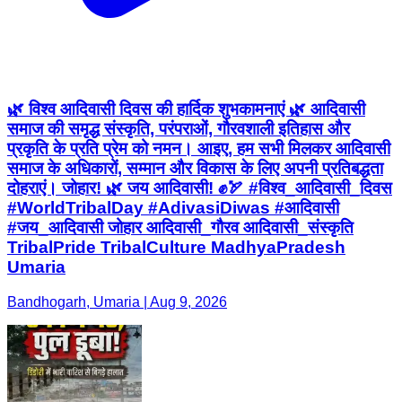
🌿 विश्व आदिवासी दिवस की हार्दिक शुभकामनाएं 🌿 आदिवासी
समाज की समृद्ध संस्कृति, परंपराओं, गौरवशाली इतिहास और
प्रकृति के प्रति प्रेम को नमन। आइए, हम सभी मिलकर आदिवासी
समाज के अधिकारों, सम्मान और विकास के लिए अपनी प्रतिबद्धता
दोहराएं। जोहार! 🌿 जय आदिवासी! ✊🏹 #विश्व_आदिवासी_दिवस
#WorldTribalDay #AdivasiDiwas #आदिवासी
#जय_आदिवासी जोहार आदिवासी_गौरव आदिवासी_संस्कृति
TribalPride TribalCulture MadhyaPradesh
Umaria
Bandhogarh, Umaria | Aug 9, 2026