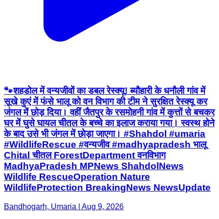
🐾शहडोल में वन्यजीवों का डबल रेस्क्यू! ब्यौहारी के धनौली गांव में
सूखे कुएं में फंसे भालू को वन विभाग की टीम ने सुरक्षित रेस्क्यू कर
जंगल में छोड़ दिया। वहीं जैतपुर के रसमोहनी गांव में कुत्तों से बचकर
घर में घुसे घायल चीतल के बच्चे का इलाज कराया गया। स्वस्थ होने
के बाद उसे भी जंगल में छोड़ा जाएगा। #Shahdol #umaria
#WildlifeRescue #वन्यजीव #madhyapradesh भालू
Chital चीतल ForestDepartment वनविभाग
MadhyaPradesh MPNews ShahdolNews
Wildlife RescueOperation Nature
WildlifeProtection BreakingNews NewsUpdate
Bandhogarh, Umaria | Aug 9, 2026