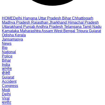
HOME
Delhi
Haryana
Uttar Pradesh
Bihar
Chhattisgarh
Madhya Pradesh
Rajasthan
Jharkhand
Himachal Pradesh
Uttarakhand
Punjab
Andhra Pradesh
Telangana
Tamil Nadu
Karnataka
Maharashtra
Assam
West Bengal
Tripura
Gujarat
Odisha
Kerala
Jansamasya
News
Bjp
National
Police
Bihar
India
कांग्रेस
बीजेपी
Gujarat
Accident
Congress
Modi
Delhi
Viral
मारपीट