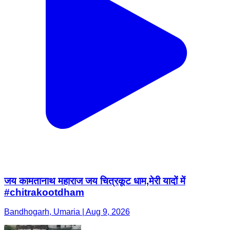
जय कामतानाथ महाराज जय चित्रकूट धाम,मेरी यादों में
#chitrakootdham
Bandhogarh, Umaria | Aug 9, 2026