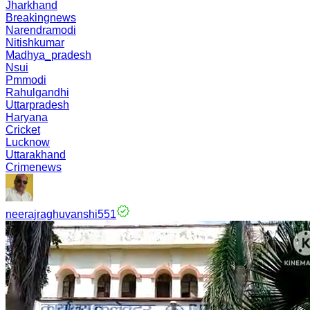
Jharkhand
Breakingnews
Narendramodi
Nitishkumar
Madhya_pradesh
Nsui
Pmmodi
Rahulgandhi
Uttarpradesh
Haryana
Cricket
Lucknow
Uttarakhand
Crimenews
neerajraghuvanshi551