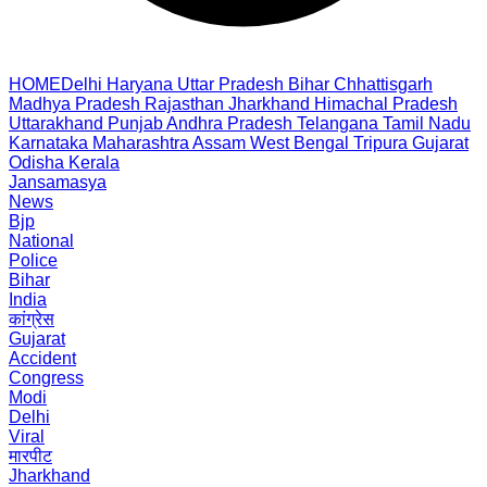
HOME
Delhi
Haryana
Uttar Pradesh
Bihar
Chhattisgarh
Madhya Pradesh
Rajasthan
Jharkhand
Himachal Pradesh
Uttarakhand
Punjab
Andhra Pradesh
Telangana
Tamil Nadu
Karnataka
Maharashtra
Assam
West Bengal
Tripura
Gujarat
Odisha
Kerala
Jansamasya
News
Bjp
National
Police
Bihar
India
कांग्रेस
Gujarat
Accident
Congress
Modi
Delhi
Viral
मारपीट
Jharkhand