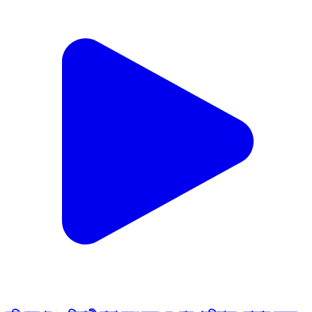
হরিশ্চন্দ্রপুর ১: নিকাশী নালা বন্ধ করে দেওয়ায় প্রতিবাদে সোচ্চার হলেন
জনমদল গ্রামের বাসিন্দারা।
Harischandrapur 1, Maldah | Feb 12, 2026