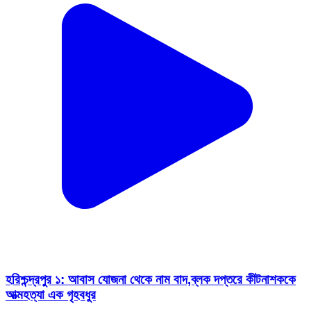
হরিশ্চন্দ্রপুর ১: আবাস যোজনা থেকে নাম বাদ,ব্লক দপ্তরে কীটনাশককে
আত্মহত্যা এক গৃহবধুর