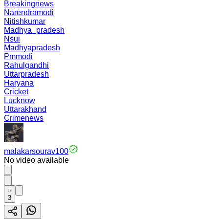
Breakingnews
Narendramodi
Nitishkumar
Madhya_pradesh
Nsui
Madhyapradesh
Pmmodi
Rahulgandhi
Uttarpradesh
Haryana
Cricket
Lucknow
Uttarakhand
Crimenews
malakarsourav100
No video available
3