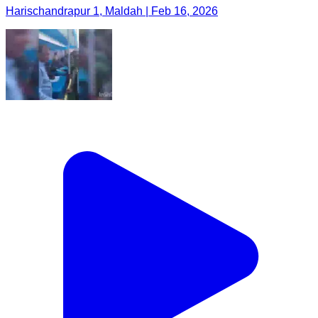
Harischandrapur 1, Maldah | Feb 16, 2026