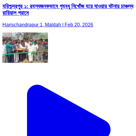
হরিশ্চন্দ্রপুর ১: রহস্যজনকভাবে গৃহবধূ নিখোঁজ হয়ে যাওয়ার ঘটনায় চাঞ্চল্য
রারিয়াল গ্রামে
Harischandrapur 1, Maldah | Feb 20, 2026