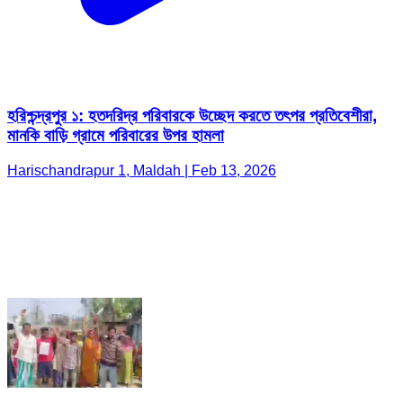
হরিশ্চন্দ্রপুর ১: হতদরিদ্র পরিবারকে উচ্ছেদ করতে তৎপর প্রতিবেশীরা,
মানকি বাড়ি গ্রামে পরিবারের উপর হামলা
Harischandrapur 1, Maldah | Feb 13, 2026