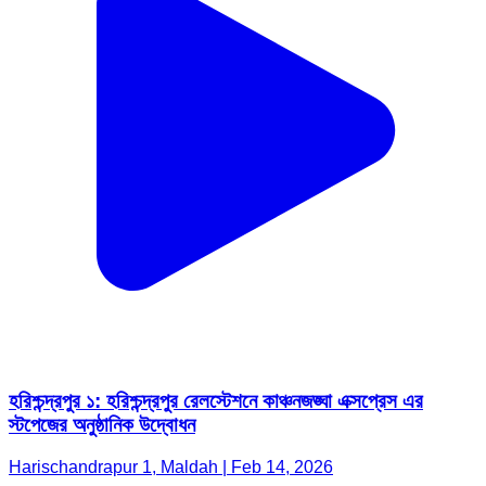
হরিশ্চন্দ্রপুর ১: হরিশ্চন্দ্রপুর রেলস্টেশনে কাঞ্চনজঙ্ঘা এক্সপ্রেস এর
স্টপেজের অনুষ্ঠানিক উদ্বোধন
Harischandrapur 1, Maldah | Feb 14, 2026