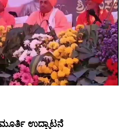
ಮೂರ್ತಿ ಉದ್ಘಾಟನೆ