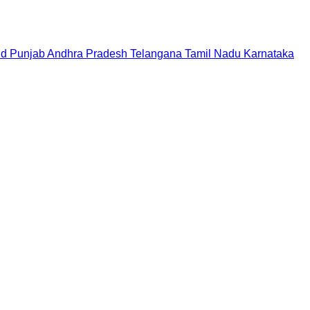
nd
Punjab
Andhra Pradesh
Telangana
Tamil Nadu
Karnataka