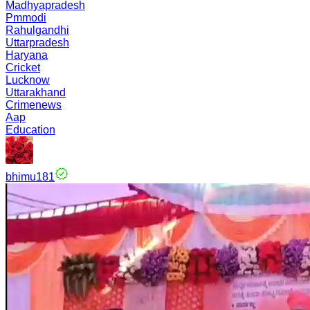
Madhyapradesh
Pmmodi
Rahulgandhi
Uttarpradesh
Haryana
Cricket
Lucknow
Uttarakhand
Crimenews
Aap
Education
bhimu181