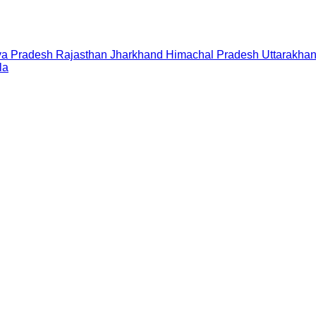
a Pradesh
Rajasthan
Jharkhand
Himachal Pradesh
Uttarakha
la