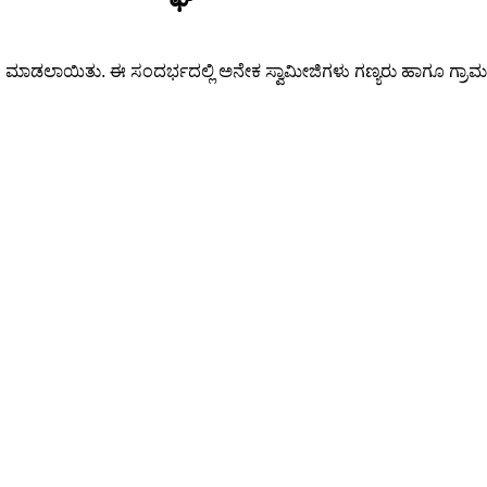
ನೆ ಮಾಡಲಾಯಿತು. ಈ ಸಂದರ್ಭದಲ್ಲಿ ಅನೇಕ ಸ್ವಾಮೀಜಿಗಳು ಗಣ್ಯರು ಹಾಗೂ ಗ್ರಾ