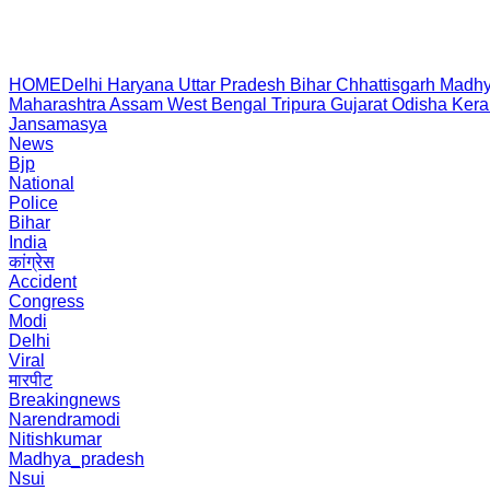
HOME
Delhi
Haryana
Uttar Pradesh
Bihar
Chhattisgarh
Madhy
Maharashtra
Assam
West Bengal
Tripura
Gujarat
Odisha
Kera
Jansamasya
News
Bjp
National
Police
Bihar
India
कांग्रेस
Accident
Congress
Modi
Delhi
Viral
मारपीट
Breakingnews
Narendramodi
Nitishkumar
Madhya_pradesh
Nsui