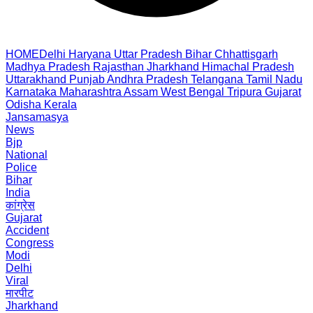
HOME
Delhi
Haryana
Uttar Pradesh
Bihar
Chhattisgarh
Madhya Pradesh
Rajasthan
Jharkhand
Himachal Pradesh
Uttarakhand
Punjab
Andhra Pradesh
Telangana
Tamil Nadu
Karnataka
Maharashtra
Assam
West Bengal
Tripura
Gujarat
Odisha
Kerala
Jansamasya
News
Bjp
National
Police
Bihar
India
कांग्रेस
Gujarat
Accident
Congress
Modi
Delhi
Viral
मारपीट
Jharkhand