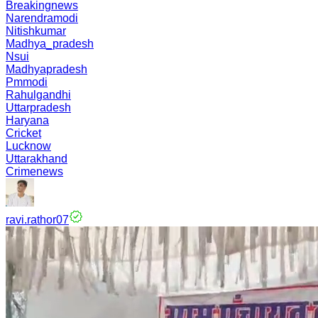
Breakingnews
Narendramodi
Nitishkumar
Madhya_pradesh
Nsui
Madhyapradesh
Pmmodi
Rahulgandhi
Uttarpradesh
Haryana
Cricket
Lucknow
Uttarakhand
Crimenews
ravi.rathor07