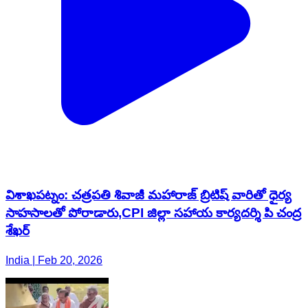
విశాఖపట్నం: చత్రపతి శివాజీ మహారాజ్ బ్రిటిష్ వారితో ధైర్య
సాహసాలతో పోరాడారు,CPI జిల్లా సహాయ కార్యదర్శి పి చంద్ర
శేఖర్
India | Feb 20, 2026