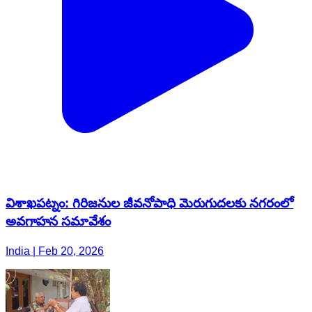
విశాఖపట్నం: గిరిజనుల జీవనోపాధి మెరుగుదలకు నగరంలో
అవగాహన సమావేశం
India | Feb 20, 2026