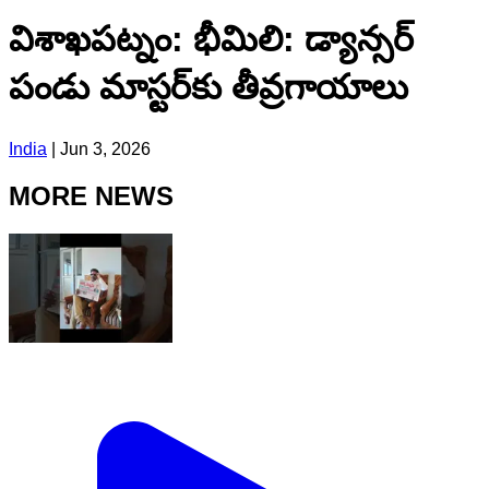
విశాఖపట్నం: భీమిలి: డ్యాన్స‌ర్
పండు మాస్ట‌ర్‌కు తీవ్ర‌గాయాలు
India
|
Jun 3, 2026
MORE NEWS