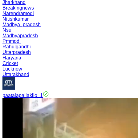
Jharkhand
Breakingnews
Narendramodi
Nitishkumar
Madhya_pradesh
Nsui
Madhyapradesh
Pmmodi
Rahulgandhi
Uttarpradesh
Haryana
Cricket
Lucknow
Uttarakhand
paatalapallakilo_1