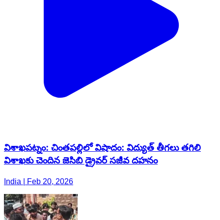
విశాఖపట్నం: చింతపల్లిలో విషాదం: విద్యుత్ తీగలు తగిలి
విశాఖ‌కు చెందిన జెసిబి డ్రైవర్ సజీవ దహనం
India | Feb 20, 2026