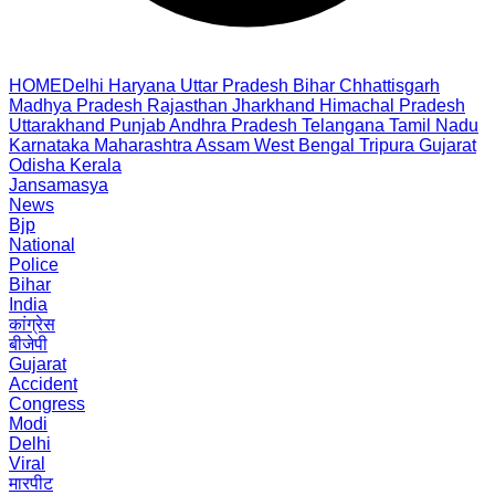
HOME
Delhi
Haryana
Uttar Pradesh
Bihar
Chhattisgarh
Madhya Pradesh
Rajasthan
Jharkhand
Himachal Pradesh
Uttarakhand
Punjab
Andhra Pradesh
Telangana
Tamil Nadu
Karnataka
Maharashtra
Assam
West Bengal
Tripura
Gujarat
Odisha
Kerala
Jansamasya
News
Bjp
National
Police
Bihar
India
कांग्रेस
बीजेपी
Gujarat
Accident
Congress
Modi
Delhi
Viral
मारपीट