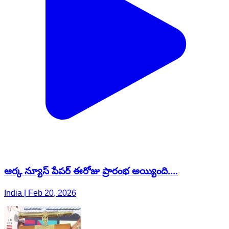
ఆర్క న్యూస్ పేపర్ ఈరోజు ప్రారంభ అయ్యింది....
India | Feb 20, 2026