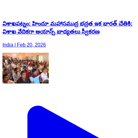
విశాఖపట్నం: హిందూ మహాసముద్ర భద్రత ఇక భారత్ చేతికి:
విశాఖ వేదికగా అయాన్స్ బాధ్యతలు స్వీకరణ
India | Feb 20, 2026