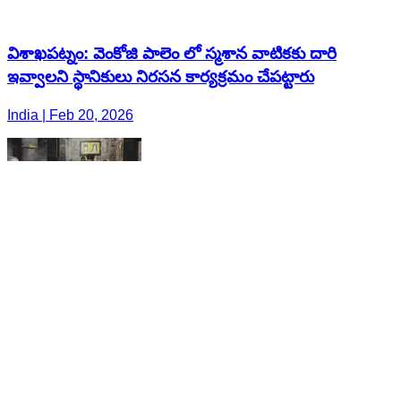
విశాఖపట్నం: వెంకోజి పాలెం లో స్మశాన వాటికకు దారి
ఇవ్వాలని స్థానికులు నిరసన కార్యక్రమం చేపట్టారు
India | Feb 20, 2026