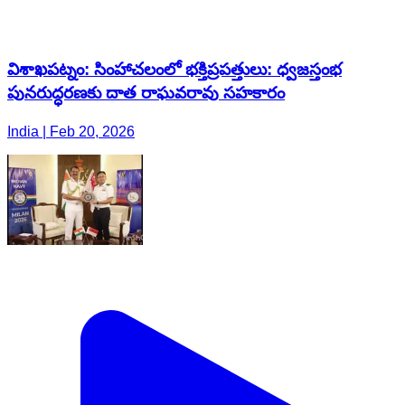
విశాఖపట్నం: సింహాచలంలో భక్తిప్రపత్తులు: ధ్వజస్తంభ
పునరుద్ధరణకు దాత రాఘవరావు సహకారం
India | Feb 20, 2026