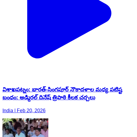
విశాఖపట్నం: భారత్-సింగపూర్ నౌకాదళాల మధ్య పటిష్ట
బంధం: అడ్మిరల్ దినేష్ త్రిపాఠి కీలక చర్చలు
India | Feb 20, 2026