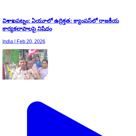
విశాఖపట్నం: ఏయూలో ఉద్రిక్తత: క్యాంపస్‌లో రాజకీయ
కార్యకలాపాలపై నిషేధం
India | Feb 20, 2026