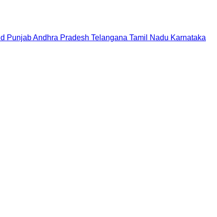
nd
Punjab
Andhra Pradesh
Telangana
Tamil Nadu
Karnataka