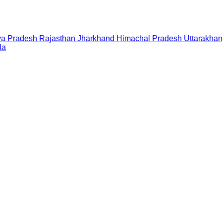
a Pradesh
Rajasthan
Jharkhand
Himachal Pradesh
Uttarakha
la