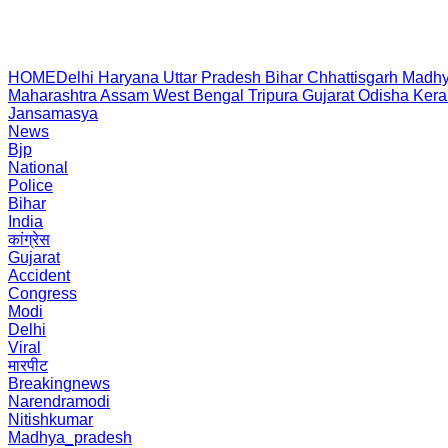
HOME
Delhi
Haryana
Uttar Pradesh
Bihar
Chhattisgarh
Madhy
Maharashtra
Assam
West Bengal
Tripura
Gujarat
Odisha
Kera
Jansamasya
News
Bjp
National
Police
Bihar
India
कांग्रेस
Gujarat
Accident
Congress
Modi
Delhi
Viral
मारपीट
Breakingnews
Narendramodi
Nitishkumar
Madhya_pradesh