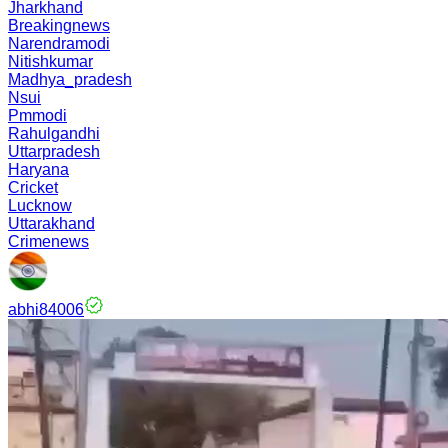
Jharkhand
Breakingnews
Narendramodi
Nitishkumar
Madhya_pradesh
Nsui
Pmmodi
Rahulgandhi
Uttarpradesh
Haryana
Cricket
Lucknow
Uttarakhand
Crimenews
abhi84006