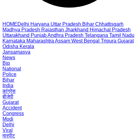
HOME
Delhi
Haryana
Uttar Pradesh
Bihar
Chhattisgarh
Madhya Pradesh
Rajasthan
Jharkhand
Himachal Pradesh
Uttarakhand
Punjab
Andhra Pradesh
Telangana
Tamil Nadu
Karnataka
Maharashtra
Assam
West Bengal
Tripura
Gujarat
Odisha
Kerala
Jansamasya
News
Bjp
National
Police
Bihar
India
कांग्रेस
बीजेपी
Gujarat
Accident
Congress
Modi
Delhi
Viral
मारपीट