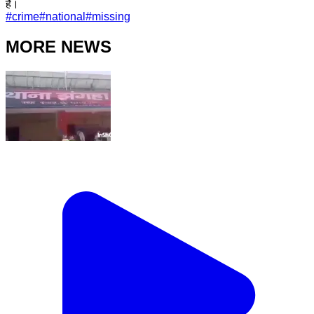
है।
#
crime
#
national
#
missing
MORE NEWS