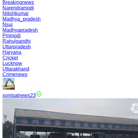
Breakingnews
Narendramodi
Nitishkumar
Madhya_pradesh
Nsui
Madhyapradesh
Pmmodi
Rahulgandhi
Uttarpradesh
Haryana
Cricket
Lucknow
Uttarakhand
Crimenews
sonipatnews23