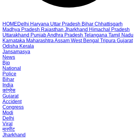
HOME
Delhi
Haryana
Uttar Pradesh
Bihar
Chhattisgarh
Madhya Pradesh
Rajasthan
Jharkhand
Himachal Pradesh
Uttarakhand
Punjab
Andhra Pradesh
Telangana
Tamil Nadu
Karnataka
Maharashtra
Assam
West Bengal
Tripura
Gujarat
Odisha
Kerala
Jansamasya
News
Bjp
National
Police
Bihar
India
कांग्रेस
Gujarat
Accident
Congress
Modi
Delhi
Viral
मारपीट
Jharkhand