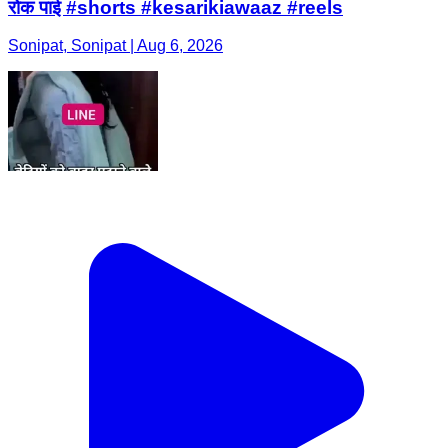
रोक पाई #shorts #kesarikiawaaz #reels
Sonipat, Sonipat | Aug 6, 2026