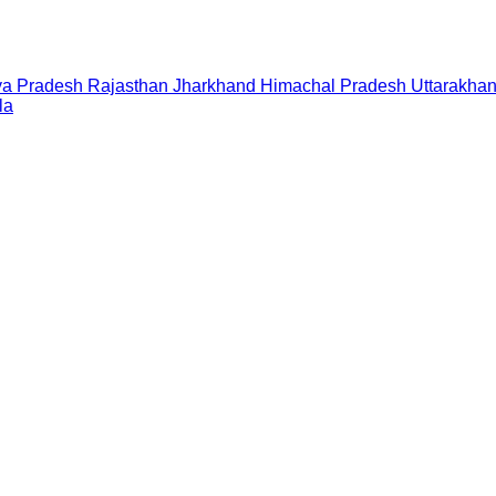
a Pradesh
Rajasthan
Jharkhand
Himachal Pradesh
Uttarakha
la