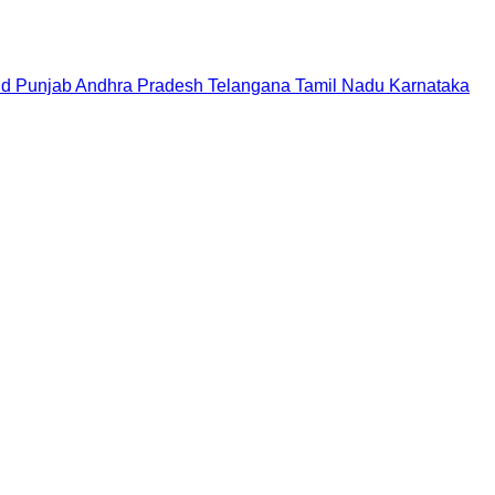
nd
Punjab
Andhra Pradesh
Telangana
Tamil Nadu
Karnataka