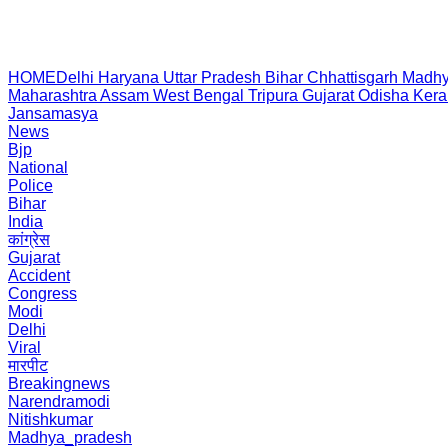
HOME
Delhi
Haryana
Uttar Pradesh
Bihar
Chhattisgarh
Madhy
Maharashtra
Assam
West Bengal
Tripura
Gujarat
Odisha
Kera
Jansamasya
News
Bjp
National
Police
Bihar
India
कांग्रेस
Gujarat
Accident
Congress
Modi
Delhi
Viral
मारपीट
Breakingnews
Narendramodi
Nitishkumar
Madhya_pradesh