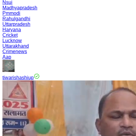
Nsui
Madhyapradesh
Pmmodi
Rahulgandhi
Uttarpradesh
Haryana
Cricket
Lucknow
Uttarakhand
Crimenews
Aap
tiwarishashiup