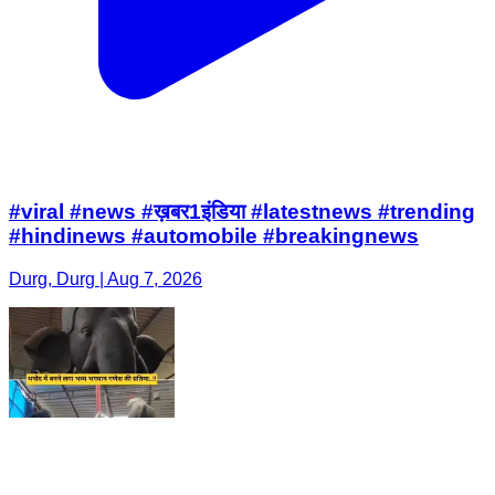
#viral #news #ख़बर1इंडिया #latestnews #trending
#hindinews #automobile #breakingnews
Durg, Durg | Aug 7, 2026