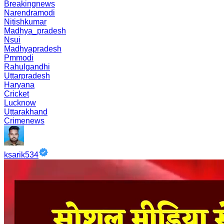
Breakingnews
Narendramodi
Nitishkumar
Madhya_pradesh
Nsui
Madhyapradesh
Pmmodi
Rahulgandhi
Uttarpradesh
Haryana
Cricket
Lucknow
Uttarakhand
Crimenews
ksarik534