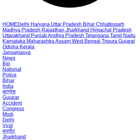
HOME
Delhi
Haryana
Uttar Pradesh
Bihar
Chhattisgarh
Madhya Pradesh
Rajasthan
Jharkhand
Himachal Pradesh
Uttarakhand
Punjab
Andhra Pradesh
Telangana
Tamil Nadu
Karnataka
Maharashtra
Assam
West Bengal
Tripura
Gujarat
Odisha
Kerala
Jansamasya
News
Bjp
National
Police
Bihar
India
कांग्रेस
Gujarat
Accident
Congress
Modi
Delhi
Viral
मारपीट
Jharkhand