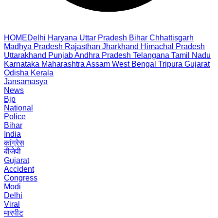
HOME
Delhi
Haryana
Uttar Pradesh
Bihar
Chhattisgarh
Madhya Pradesh
Rajasthan
Jharkhand
Himachal Pradesh
Uttarakhand
Punjab
Andhra Pradesh
Telangana
Tamil Nadu
Karnataka
Maharashtra
Assam
West Bengal
Tripura
Gujarat
Odisha
Kerala
Jansamasya
News
Bjp
National
Police
Bihar
India
कांग्रेस
बीजेपी
Gujarat
Accident
Congress
Modi
Delhi
Viral
मारपीट