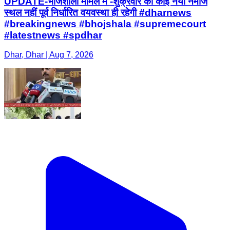
UPDATE-भोजशाला मामले में -शुक्रवार को कोई नया नमाज
स्थल नहीं पूर्व निर्धारित वयवस्था ही रहेगी #dharnews
#breakingnews #bhojshala #supremecourt
#latestnews #spdhar
Dhar, Dhar | Aug 7, 2026