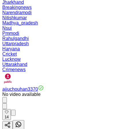
Jharkhand
Breakingnews
Narendramodi
Nitishkumar
Madhya_pradesh
Nsui
Pmmodi
Rahulgandhi
Uttarpradesh
Haryana
Cricket
Lucknow
Uttarakhand
Crimenews
ajjuchouhan3370
No video available
14