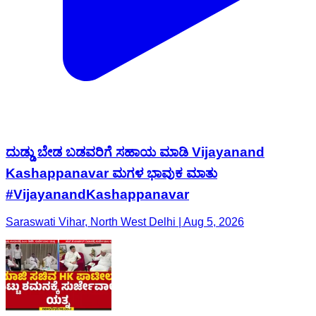
ದುಡ್ಡು ಬೇಡ ಬಡವರಿಗೆ ಸಹಾಯ ಮಾಡಿ Vijayanand
Kashappanavar ​ಮಗಳ ಭಾವುಕ ಮಾತು
#VijayanandKashappanavar
Saraswati Vihar, North West Delhi | Aug 5, 2026