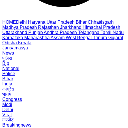
HOME
Delhi
Haryana
Uttar Pradesh
Bihar
Chhattisgarh
Madhya Pradesh
Rajasthan
Jharkhand
Himachal Pradesh
Uttarakhand
Punjab
Andhra Pradesh
Telangana
Tamil Nadu
Karnataka
Maharashtra
Assam
West Bengal
Tripura
Gujarat
Odisha
Kerala
Jansamasya
News
पुलिस
Bjp
National
Police
Bihar
India
कांग्रेस
भाजपा
Congress
Modi
Delhi
Viral
मारपीट
Breakingnews