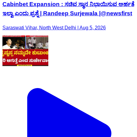
Cabinbet Expansion : ಸಚಿವ ಸ್ಥಾನ ನಿಭಾಯಿಸುವ ಅರ್ಹತೆ
ಇಲ್ವಾ ಎಂದು ಪ್ರಶ್ನೆ | Randeep Surjewala |@newsfirst
Saraswati Vihar, North West Delhi | Aug 5, 2026