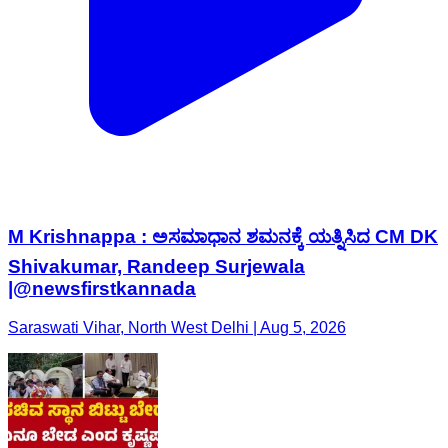
M Krishnappa : ಅಸಮಾಧಾನ ಶಮನಕ್ಕೆ ಯತ್ನಿಸಿದ CM DK
Shivakumar, Randeep Surjewala
|@newsfirstkannada
Saraswati Vihar, North West Delhi | Aug 5, 2026