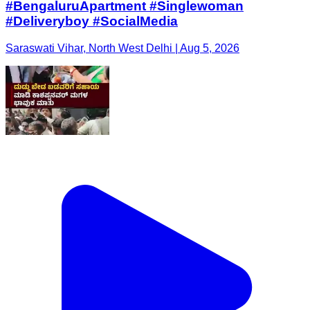
#BengaluruApartment #Singlewoman
#Deliveryboy #SocialMedia
Saraswati Vihar, North West Delhi | Aug 5, 2026