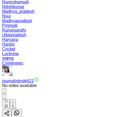
Narendramodi
Nitishkumar
Madhya_pradesh
Nsui
Madhyapradesh
Pmmodi
Rahulgandhi
Uttarpradesh
Haryana
Hardoi
Cricket
Lucknow
लखनऊ
Crimenews
journalistjyoti421
No video available
12
1