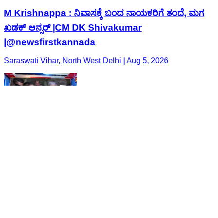
M Krishnappa : ನಿವಾಸಕ್ಕೆ ಬಂದ ನಾಯಕರಿಗೆ ತಂದೆ, ಮಗ
ಖಡಕ್ ಆನ್ಸರ್​​ |CM DK Shivakumar
|@newsfirstkannada
Saraswati Vihar, North West Delhi | Aug 5, 2026