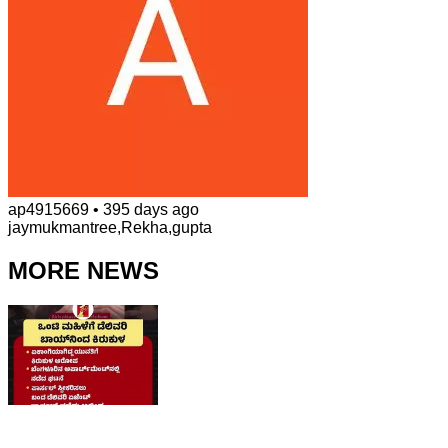
ap4915669
•
395 days ago
jaymukmantree,Rekha,gupta
MORE NEWS