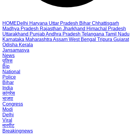
HOME
Delhi
Haryana
Uttar Pradesh
Bihar
Chhattisgarh
Madhya Pradesh
Rajasthan
Jharkhand
Himachal Pradesh
Uttarakhand
Punjab
Andhra Pradesh
Telangana
Tamil Nadu
Karnataka
Maharashtra
Assam
West Bengal
Tripura
Gujarat
Odisha
Kerala
Jansamasya
News
पुलिस
Bjp
National
Police
Bihar
India
कांग्रेस
भाजपा
Congress
Modi
Delhi
Viral
मारपीट
Breakingnews