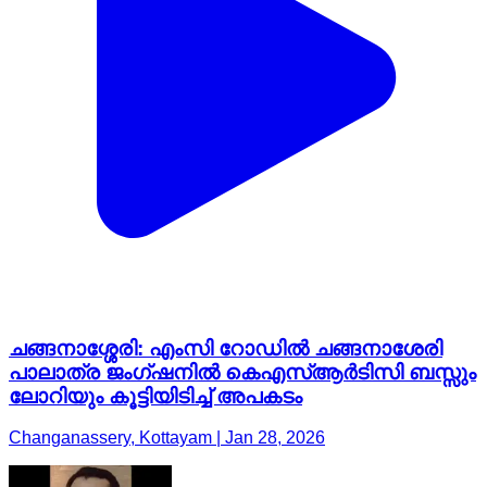
ചങ്ങനാശ്ശേരി: എംസി റോഡിൽ ചങ്ങനാശേരി
പാലാത്ര ജംഗ്ഷനിൽ കെഎസ്ആർടിസി ബസ്സും
ലോറിയും കൂട്ടിയിടിച്ച് അപകടം
Changanassery, Kottayam | Jan 28, 2026