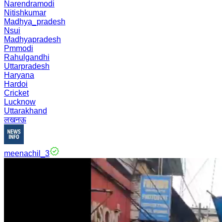
Narendramodi
Nitishkumar
Madhya_pradesh
Nsui
Madhyapradesh
Pmmodi
Rahulgandhi
Uttarpradesh
Haryana
Hardoi
Cricket
Lucknow
Uttarakhand
लखनऊ
meenachil_3