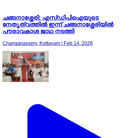
ചങ്ങനാശ്ശേരി: എസ്ഡിപിഐയുടെ
നേതൃത്വത്തിൽ ഇന്ന് ചങ്ങനാശ്ശേരിയിൽ
പൗരാവകാശ ജാഥ നടത്തി
Changanassery, Kottayam | Feb 14, 2026