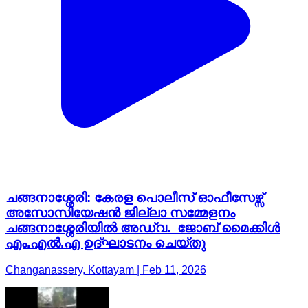
ചങ്ങനാശ്ശേരി: കേരള പൊലീസ് ഓഫീസേഴ്സ്
അസോസിയേഷൻ ജില്ലാ സമ്മേളനം
ചങ്ങനാശ്ശേരിയിൽ അഡ്വ. ജോബ് മൈക്കിൾ
എം.എൽ.എ ഉദ്ഘാടനം ചെയ്തു
Changanassery, Kottayam | Feb 11, 2026