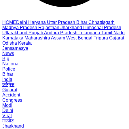
HOME
Delhi
Haryana
Uttar Pradesh
Bihar
Chhattisgarh
Madhya Pradesh
Rajasthan
Jharkhand
Himachal Pradesh
Uttarakhand
Punjab
Andhra Pradesh
Telangana
Tamil Nadu
Karnataka
Maharashtra
Assam
West Bengal
Tripura
Gujarat
Odisha
Kerala
Jansamasya
News
Bjp
National
Police
Bihar
India
कांग्रेस
Gujarat
Accident
Congress
Modi
Delhi
Viral
मारपीट
Jharkhand