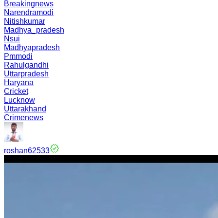
Breakingnews
Narendramodi
Nitishkumar
Madhya_pradesh
Nsui
Madhyapradesh
Pmmodi
Rahulgandhi
Uttarpradesh
Haryana
Cricket
Lucknow
Uttarakhand
Crimenews
roshan62533