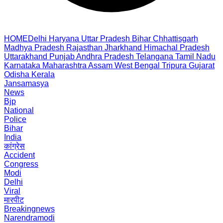
HOME
Delhi
Haryana
Uttar Pradesh
Bihar
Chhattisgarh
Madhya Pradesh
Rajasthan
Jharkhand
Himachal Pradesh
Uttarakhand
Punjab
Andhra Pradesh
Telangana
Tamil Nadu
Karnataka
Maharashtra
Assam
West Bengal
Tripura
Gujarat
Odisha
Kerala
Jansamasya
News
Bjp
National
Police
Bihar
India
कांग्रेस
Accident
Congress
Modi
Delhi
Viral
मारपीट
Breakingnews
Narendramodi