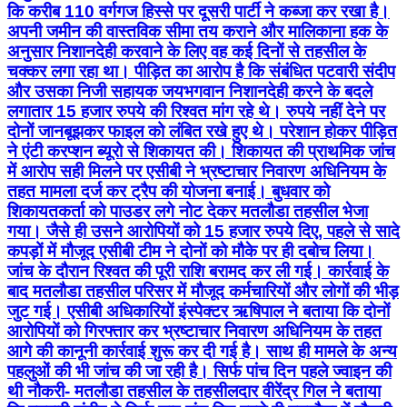
कि करीब 110 वर्गगज हिस्से पर दूसरी पार्टी ने कब्जा कर रखा है।
अपनी जमीन की वास्तविक सीमा तय कराने और मालिकाना हक के
अनुसार निशानदेही करवाने के लिए वह कई दिनों से तहसील के
चक्कर लगा रहा था। पीड़ित का आरोप है कि संबंधित पटवारी संदीप
और उसका निजी सहायक जयभगवान निशानदेही करने के बदले
लगातार 15 हजार रुपये की रिश्वत मांग रहे थे। रुपये नहीं देने पर
दोनों जानबूझकर फाइल को लंबित रखे हुए थे। परेशान होकर पीड़ित
ने एंटी करप्शन ब्यूरो से शिकायत की। शिकायत की प्राथमिक जांच
में आरोप सही मिलने पर एसीबी ने भ्रष्टाचार निवारण अधिनियम के
तहत मामला दर्ज कर ट्रैप की योजना बनाई। बुधवार को
शिकायतकर्ता को पाउडर लगे नोट देकर मतलौडा तहसील भेजा
गया। जैसे ही उसने आरोपियों को 15 हजार रुपये दिए, पहले से सादे
कपड़ों में मौजूद एसीबी टीम ने दोनों को मौके पर ही दबोच लिया।
जांच के दौरान रिश्वत की पूरी राशि बरामद कर ली गई। कार्रवाई के
बाद मतलौडा तहसील परिसर में मौजूद कर्मचारियों और लोगों की भीड़
जुट गई। एसीबी अधिकारियों इंस्पेक्टर ऋषिपाल ने बताया कि दोनों
आरोपियों को गिरफ्तार कर भ्रष्टाचार निवारण अधिनियम के तहत
आगे की कानूनी कार्रवाई शुरू कर दी गई है। साथ ही मामले के अन्य
पहलुओं की भी जांच की जा रही है। सिर्फ पांच दिन पहले ज्वाइन की
थी नौकरी- मतलौडा तहसील के तहसीलदार वीरेंद्र गिल ने बताया