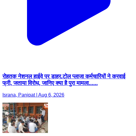
रोहतक नेशनल हाईवे पर डाहर.टोल प्लाजा कर्मचारियों ने करवाई
फ्री, जताया विरोध, जानिए क्या है पुरा मामला......
Israna, Panipat | Aug 6, 2026