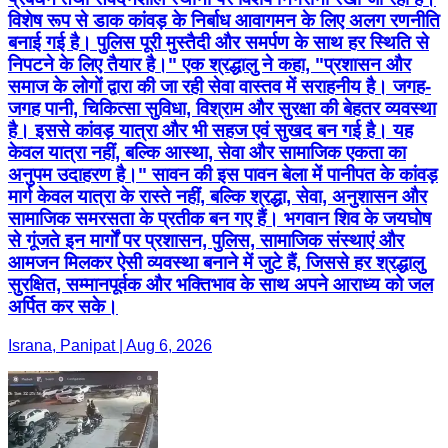
विशेष रूप से डाक कांवड़ के निर्बाध आवागमन के लिए अलग रणनीति
बनाई गई है। पुलिस पूरी मुस्तैदी और समर्पण के साथ हर स्थिति से
निपटने के लिए तैयार है।" एक श्रद्धालु ने कहा, "प्रशासन और
समाज के लोगों द्वारा की जा रही सेवा वास्तव में सराहनीय है। जगह-
जगह पानी, चिकित्सा सुविधा, विश्राम और सुरक्षा की बेहतर व्यवस्था
है। इससे कांवड़ यात्रा और भी सहज एवं सुखद बन गई है। यह
केवल यात्रा नहीं, बल्कि आस्था, सेवा और सामाजिक एकता का
अनुपम उदाहरण है।" सावन की इस पावन बेला में पानीपत के कांवड़
मार्ग केवल यात्रा के रास्ते नहीं, बल्कि श्रद्धा, सेवा, अनुशासन और
सामाजिक समरसता के प्रतीक बन गए हैं। भगवान शिव के जयघोष
से गूंजते इन मार्गों पर प्रशासन, पुलिस, सामाजिक संस्थाएं और
आमजन मिलकर ऐसी व्यवस्था बनाने में जुटे हैं, जिससे हर श्रद्धालु
सुरक्षित, सम्मानपूर्वक और भक्तिभाव के साथ अपने आराध्य को जल
अर्पित कर सके।
Israna, Panipat | Aug 6, 2026