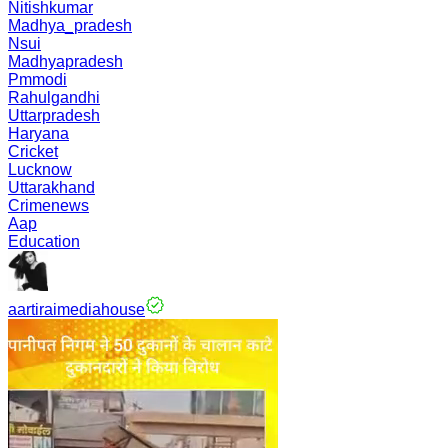
Nitishkumar
Madhya_pradesh
Nsui
Madhyapradesh
Pmmodi
Rahulgandhi
Uttarpradesh
Haryana
Cricket
Lucknow
Uttarakhand
Crimenews
Aap
Education
aartiraimediahouse