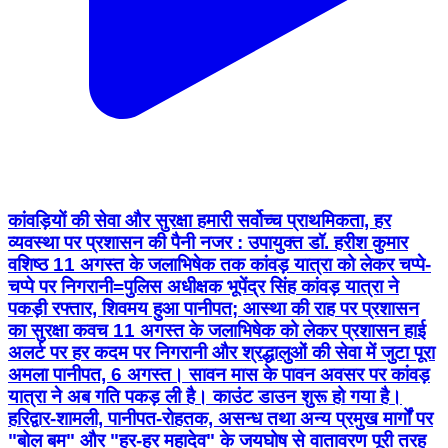
कांवड़ियों की सेवा और सुरक्षा हमारी सर्वोच्च प्राथमिकता, हर
व्यवस्था पर प्रशासन की पैनी नजर : उपायुक्त डॉ. हरीश कुमार
वशिष्ठ 11 अगस्त के जलाभिषेक तक कांवड़ यात्रा को लेकर चप्पे-
चप्पे पर निगरानी=पुलिस अधीक्षक भूपेंद्र सिंह कांवड़ यात्रा ने
पकड़ी रफ्तार, शिवमय हुआ पानीपत; आस्था की राह पर प्रशासन
का सुरक्षा कवच 11 अगस्त के जलाभिषेक को लेकर प्रशासन हाई
अलर्ट पर हर कदम पर निगरानी और श्रद्धालुओं की सेवा में जुटा पूरा
अमला पानीपत, 6 अगस्त। सावन मास के पावन अवसर पर कांवड़
यात्रा ने अब गति पकड़ ली है। काउंट डाउन शुरू हो गया है।
हरिद्वार-शामली, पानीपत-रोहतक, असन्ध तथा अन्य प्रमुख मार्गों पर
"बोल बम" और "हर-हर महादेव" के जयघोष से वातावरण पूरी तरह