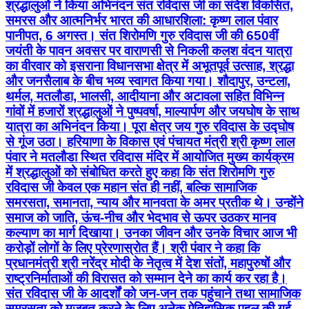
श्रद्धालुओं ने किया अभिनंदन संत रविदास जी का संदेश विकसित,
समरस और आत्मनिर्भर भारत की आधारशिला: कृष्ण लाल पंवार
पानीपत, 6 अगस्त। संत शिरोमणि गुरु रविदास जी की 650वीं
जयंती के पावन अवसर पर वाराणसी से निकली कलश वंदन यात्रा
का वीरवार को इसराना विधानसभा क्षेत्र में अभूतपूर्व उत्साह, श्रद्धा
और जनसैलाब के बीच भव्य स्वागत किया गया। शौदापुर, उन्टला,
थर्मल, मतलौडा, भालसी, आदीयाना और अटावला सहित विभिन्न
गांवों में हजारों श्रद्धालुओं ने पुष्पवर्षा, माल्यार्पण और जयघोष के साथ
यात्रा का अभिनंदन किया। पूरा क्षेत्र जय गुरु रविदास के उद्घोष
से गूंज उठा। हरियाणा के विकास एवं पंचायत मंत्री श्री कृष्ण लाल
पंवार ने मतलौडा स्थित रविदास मंदिर में आयोजित मुख्य कार्यक्रम
में श्रद्धालुओं को संबोधित करते हुए कहा कि संत शिरोमणि गुरु
रविदास जी केवल एक महान संत ही नहीं, बल्कि सामाजिक
समरसता, समानता, न्याय और मानवता के अमर प्रतीक थे। उन्होंने
समाज को जाति, ऊंच-नीच और भेदभाव से ऊपर उठकर मानव
कल्याण का मार्ग दिखाया। उनका जीवन और उनके विचार आज भी
करोड़ों लोगों के लिए प्रेरणास्रोत हैं। श्री पंवार ने कहा कि
प्रधानमंत्री श्री नरेंद्र मोदी के नेतृत्व में देश संतों, महापुरुषों और
राष्ट्रनिर्माताओं की विरासत को सम्मान देने का कार्य कर रहा है।
संत रविदास जी के आदर्शों को जन-जन तक पहुंचाने तथा सामाजिक
समरसता को मजबूत करने के लिए अनेक ऐतिहासिक पहल की गई