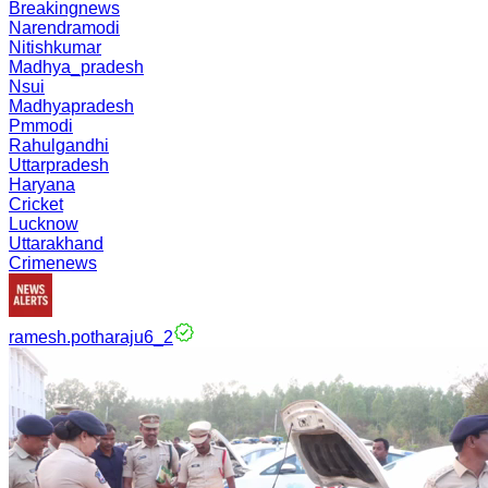
Breakingnews
Narendramodi
Nitishkumar
Madhya_pradesh
Nsui
Madhyapradesh
Pmmodi
Rahulgandhi
Uttarpradesh
Haryana
Cricket
Lucknow
Uttarakhand
Crimenews
ramesh.potharaju6_2