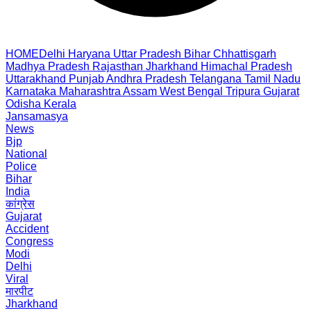
HOME
Delhi
Haryana
Uttar Pradesh
Bihar
Chhattisgarh
Madhya Pradesh
Rajasthan
Jharkhand
Himachal Pradesh
Uttarakhand
Punjab
Andhra Pradesh
Telangana
Tamil Nadu
Karnataka
Maharashtra
Assam
West Bengal
Tripura
Gujarat
Odisha
Kerala
Jansamasya
News
Bjp
National
Police
Bihar
India
कांग्रेस
Gujarat
Accident
Congress
Modi
Delhi
Viral
मारपीट
Jharkhand