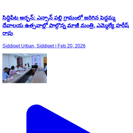
సిద్దిపేట అర్బన్: ఎన్సాన్ పల్లి గ్రామంలో జరిగిన పెద్దమ్మ
దేవాలయ ఉత్సవాల్లో పాల్గొన్న మాజీ మంత్రి, ఎమ్మెల్యే హరీష్
రావు
Siddipet Urban, Siddipet | Feb 20, 2026