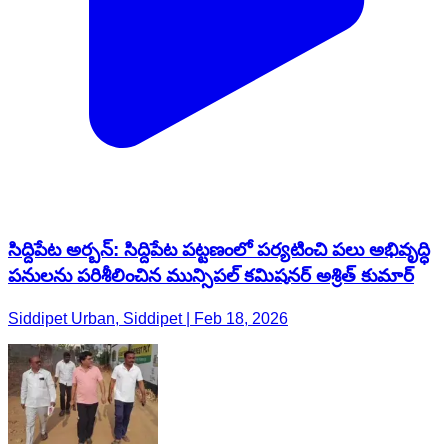
సిద్దిపేట అర్బన్: సిద్దిపేట పట్టణంలో పర్యటించి పలు అభివృద్ధి
పనులను పరిశీలించిన మున్సిపల్ కమిషనర్ అశ్రిత్ కుమార్
Siddipet Urban, Siddipet | Feb 18, 2026