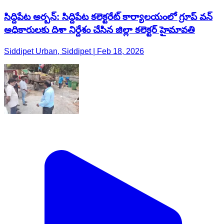
సిద్దిపేట అర్బన్: సిద్దిపేట కలెక్టరేట్ కార్యాలయంలో గ్రూప్ వన్
అధికారులకు దిశా నిర్దేశం చేసిన జిల్లా కలెక్టర్ హైమావతి
Siddipet Urban, Siddipet | Feb 18, 2026