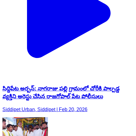
సిద్దిపేట అర్బన్: నాగరాజు పల్లి గ్రామంలో చోరీకి పాల్పడ్డ
వ్యక్తిని అరెస్టు చేసిన రాజగోపాల్ పేట పోలీసులు
Siddipet Urban, Siddipet | Feb 20, 2026