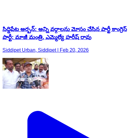
సిద్దిపేట అర్బన్: అన్ని వర్గాలను మోసం చేసిన పార్టీ కాంగ్రెస్
పార్టీ: మాజీ మంత్రి, ఎమ్మెల్యే హరీష్ రావు
Siddipet Urban, Siddipet | Feb 20, 2026