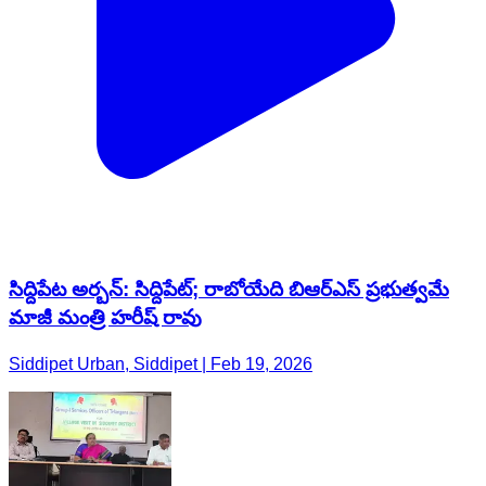
సిద్దిపేట అర్బన్: సిద్దిపేట్; రాబోయేది బిఆర్ఎస్ ప్రభుత్వమే
మాజీ మంత్రి హరీష్ రావు
Siddipet Urban, Siddipet | Feb 19, 2026