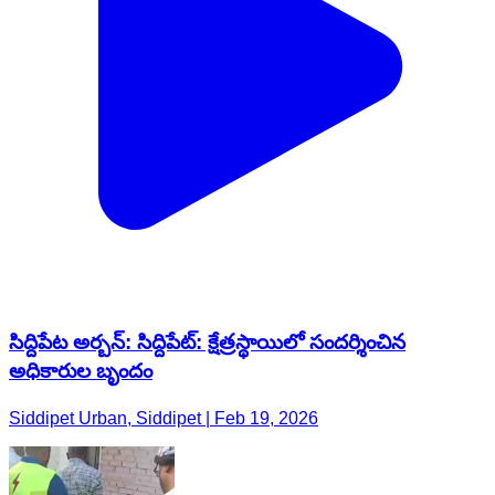
సిద్దిపేట అర్బన్: సిద్దిపేట్: క్షేత్రస్థాయిలో సందర్శించిన
అధికారుల బృందం
Siddipet Urban, Siddipet | Feb 19, 2026