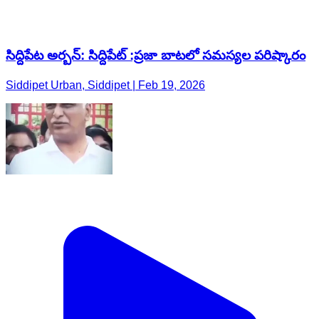
సిద్దిపేట అర్బన్: సిద్దిపేట్ :ప్రజా బాటలో సమస్యల పరిష్కారం
Siddipet Urban, Siddipet | Feb 19, 2026