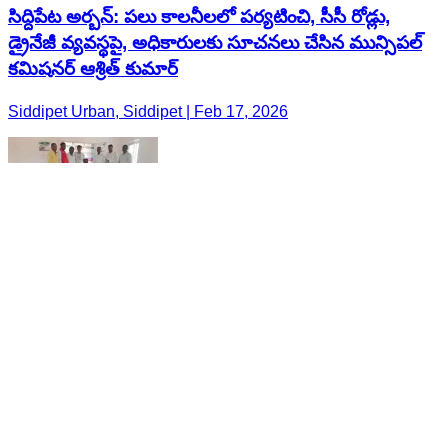
సిద్దిపేట అర్బన్: పలు కాలనీలలో పర్యటించి, సీసీ రోడ్లు,
డ్రైనేజీ వ్యవస్థపై, అధికారులకు సూచనలు చేసిన మున్సిపల్
కమిషనర్ ఆశ్రిత్ కుమార్
Siddipet Urban, Siddipet | Feb 17, 2026