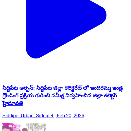
సిద్దిపేట అర్బన్: సిద్దిపేట జిల్లా కలెక్టరేట్ లో ఇందిరమ్మ ఇండ్ల
గ్రౌండింగ్ ప్రక్రియ గురించి సమీక్ష నిర్వహించిన జిల్లా కలెక్టర్
హైమావతి
Siddipet Urban, Siddipet | Feb 20, 2026