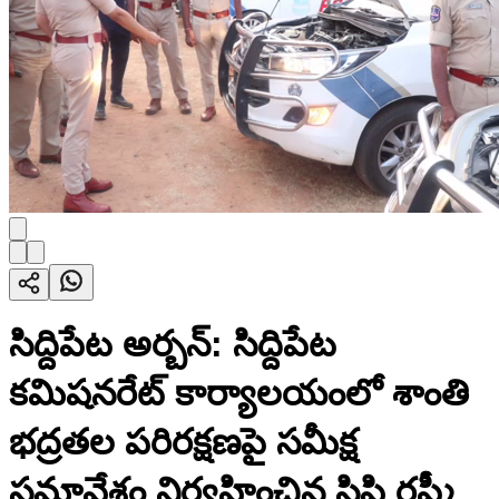
సిద్దిపేట అర్బన్: సిద్దిపేట
కమిషనరేట్ కార్యాలయంలో శాంతి
భద్రతల పరిరక్షణపై సమీక్ష
సమావేశం నిర్వహించిన సిపి రష్మీ