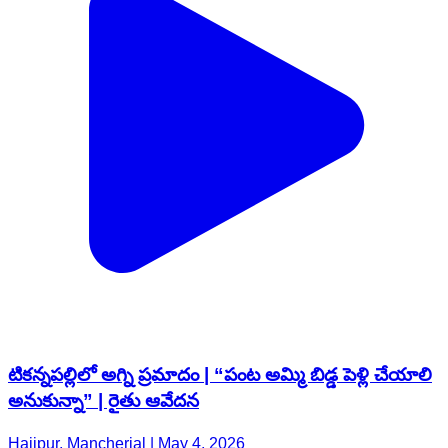
టికన్నపల్లిలో అగ్ని ప్రమాదం | “పంట అమ్మి బిడ్డ పెళ్లి చేయాలి
అనుకున్నా” | రైతు ఆవేదన
Hajipur, Mancherial | May 4, 2026