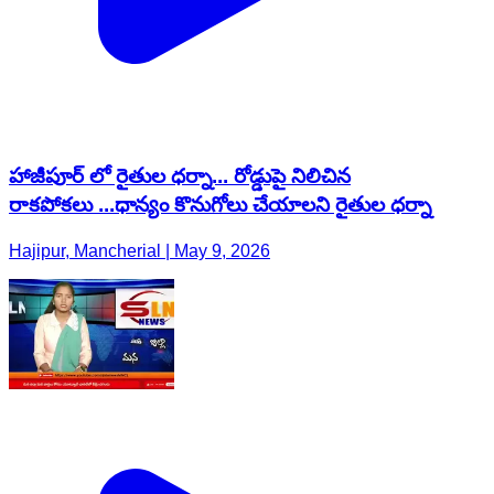
హాజీపూర్ లో రైతుల ధర్నా... రోడ్డుపై నిలిచిన
రాకపోకలు ...ధాన్యం కొనుగోలు చేయాలని రైతుల ధర్నా
Hajipur, Mancherial | May 9, 2026