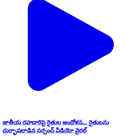
జాతీయ రహదారిపై రైతుల ఆందోళన... రైతులను
దుర్భాషలాడిన సర్పంచ్ వీడియో వైరల్