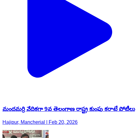
మందమర్రి వేదికగా 9వ తెలంగాణ రాష్ట్ర కుంఫు కరాటే పోటీలు
Hajipur, Mancherial | Feb 20, 2026