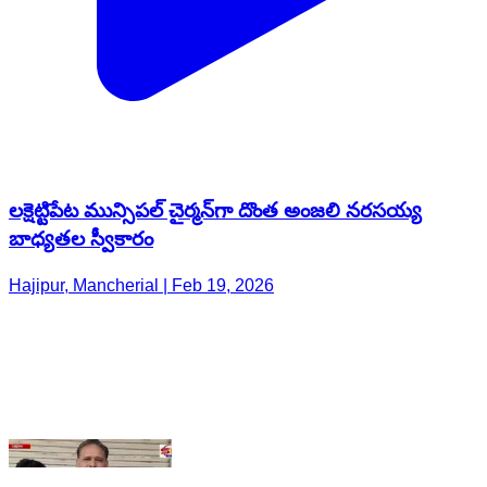
లక్షెట్టిపేట మున్సిపల్ చైర్మన్‌గా దొంత అంజలి నరసయ్య
బాధ్యతల స్వీకారం
Hajipur, Mancherial | Feb 19, 2026