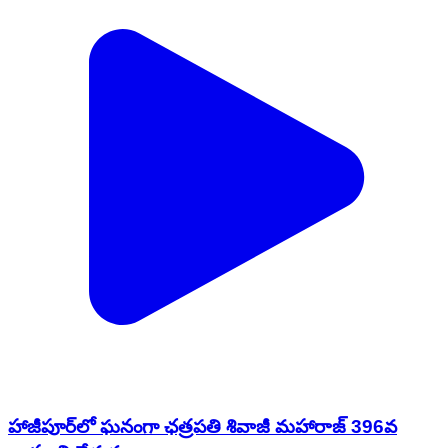
హాజీపూర్‌లో ఘనంగా ఛత్రపతి శివాజీ మహారాజ్ 396వ
జయంతి వేడుకలు
Hajipur, Mancherial | Feb 19, 2026