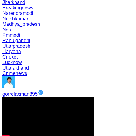
Jharkhand
Breakingnews
Narendramodi
Nitishkumar
Madhya_pradesh
Nsui
Pmmodi
Rahulgandhi
Uttarpradesh
Haryana
Cricket
Lucknow
Uttarakhand
Crimenews
gorrelaxman395