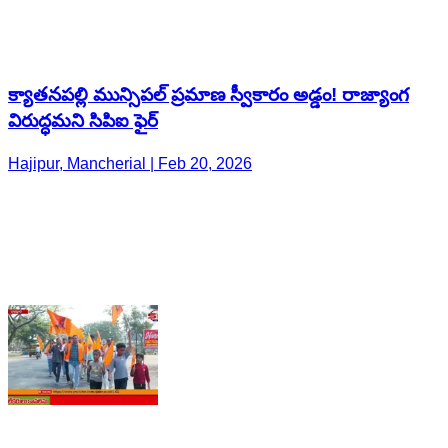
క్యాతనపల్లి మున్సిపల్ ప్రమాణ స్వీకారం అడ్డం! రాజ్యాంగ
విరుద్ధమని సిపిఐ ఫైర్
Hajipur, Mancherial | Feb 20, 2026