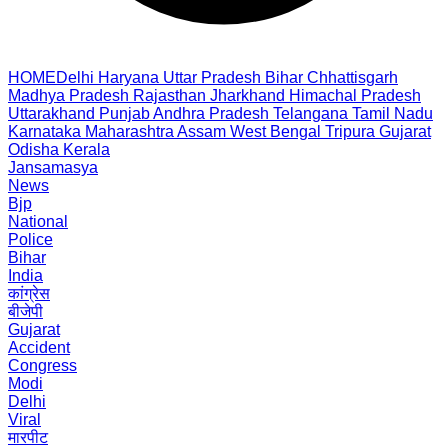
HOME
Delhi
Haryana
Uttar Pradesh
Bihar
Chhattisgarh
Madhya Pradesh
Rajasthan
Jharkhand
Himachal Pradesh
Uttarakhand
Punjab
Andhra Pradesh
Telangana
Tamil Nadu
Karnataka
Maharashtra
Assam
West Bengal
Tripura
Gujarat
Odisha
Kerala
Jansamasya
News
Bjp
National
Police
Bihar
India
कांग्रेस
बीजेपी
Gujarat
Accident
Congress
Modi
Delhi
Viral
मारपीट