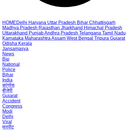
HOME
Delhi
Haryana
Uttar Pradesh
Bihar
Chhattisgarh
Madhya Pradesh
Rajasthan
Jharkhand
Himachal Pradesh
Uttarakhand
Punjab
Andhra Pradesh
Telangana
Tamil Nadu
Karnataka
Maharashtra
Assam
West Bengal
Tripura
Gujarat
Odisha
Kerala
Jansamasya
News
Bjp
National
Police
Bihar
India
कांग्रेस
बीजेपी
Gujarat
Accident
Congress
Modi
Delhi
Viral
मारपीट