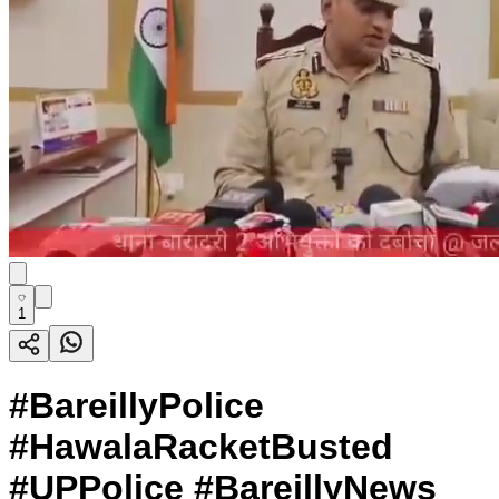
1
#BareillyPolice
#HawalaRacketBusted
#UPPolice #BareillyNews