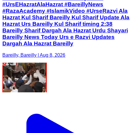
#UrsEHazratAlaHazrat #BareillyNews
#RazaAcademy #IslamikVideo #UrseRazvi Ala
Hazrat Kul Sharif Bareilly Kul Sharif Update Ala
Hazrat Urs Bareilly Kul Sharif timing 2:38
Bareilly Sharif Dargah Ala Hazrat Urdu Shayari
Bareilly News Today Urs e Razvi Updates
Dargah Ala Hazrat Bareilly
Bareilly, Bareilly | Aug 8, 2026