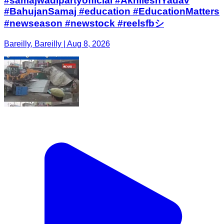
#samajwadipartyofficial #AkhileshYadav
#BahujanSamaj #education #EducationMatters
#newseason #newstock #reelsfbシ
Bareilly, Bareilly | Aug 8, 2026