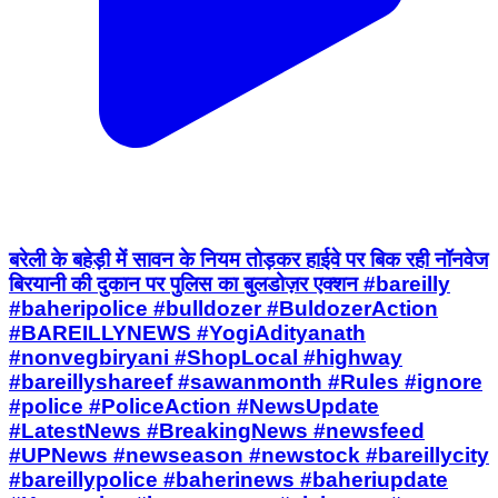
बरेली के बहेड़ी में सावन के नियम तोड़कर हाईवे पर बिक रही नॉनवेज
बिरयानी की दुकान पर पुलिस का बुलडोज़र एक्शन #bareilly
#baheripolice #bulldozer #BuldozerAction
#BAREILLYNEWS #YogiAdityanath
#nonvegbiryani #ShopLocal #highway
#bareillyshareef #sawanmonth #Rules #ignore
#police #PoliceAction #NewsUpdate
#LatestNews #BreakingNews #newsfeed
#UPNews #newseason #newstock #bareillycity
#bareillypolice #baherinews #baheriupdate