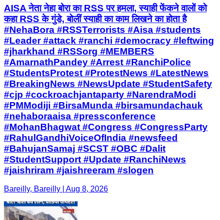
AISA नेता नेहा बोरा का RSS पर हमला, स्याही फेंकने वालों को
कहा RSS के गुंडे, बोलीं स्याही का काम लिखने का होता है
#NehaBora #RSSTerrorists #Aisa #students
#Leader #attack #ranchi #democracy #leftwing
#jharkhand #RSSorg #MEMBERS
#AmarnathPandey #Arrest #RanchiPolice
#StudentsProtest #ProtestNews #LatestNews
#BreakingNews #NewsUpdate #StudentSafety
#cjp #cockroachjantaparty #NarendraModi
#PMModiji #BirsaMunda #birsamundachauk
#nehaboraaisa #pressconference
#MohanBhagwat #Congress #CongressParty
#RahulGandhiVoiceOfIndia #newsfeed
#BahujanSamaj #SCST #OBC #Dalit
#StudentSupport #Update #RanchiNews
#jaishriram #jaishreeram #slogen
Bareilly, Bareilly | Aug 8, 2026