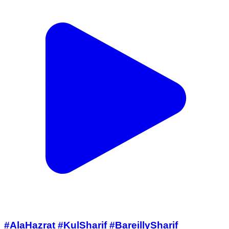
#AlaHazrat #KulSharif #BareillySharif