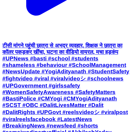
टीसी मांगने पहुंची छात्रा से अभद्र व्यवहार, शिक्षक ने छात्रा का
कॉलर पकड़कर खींचा, घटना का वीडियो वायरल, मचा हड़कंप
#UPNews #basti #school #students
#shameless #behaviour #SchoolManagement
#NewsUpdate #YogiAdityanath #StudentSafety
#fightvideo #viral #viralvideoシ #schoolnews
#UPGovernment #girlssafety
#WomenSafetyAwareness #SafetyMatters
#BastiPolice #CMYogi #CMYogiAdityanath
#SCST #OBC #DalitLivesMatter #Dalit
#DalitRights #UPGovt #reelsvideoシ #viralpost
#viralreelsfacebook #LatestNews
#BreakingNews #newsfeed #shorts