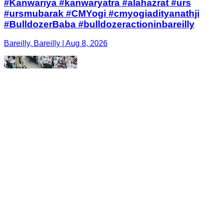
#Kanwariya #kanwaryatra #alahazrat #urs
#ursmubarak #CMYogi #cmyogiadityanathji
#BulldozerBaba #bulldozeractioninbareilly
Bareilly, Bareilly | Aug 8, 2026