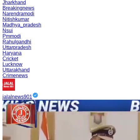
Jharkhand
Breakingnews
Narendramodi
Nitishkumar
Madhya_pradesh
Nsui
Pmmodi
Rahulgandhi
Uttarpradesh
Haryana
Cricket
Lucknow
Uttarakhand
Crimenews
jalalnews901