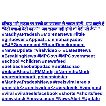
कीचड़ भरी सड़क पर बच्ची का सरकार से सवाल बोली, आप कहते हैं
"बेटी बचाओ बेटी पढ़ाओ" जब सड़क नहीं होगी तो बेटी पढ़े कैसे ?
#MadhyaPradesh #MorenaNews #little
#girlpower #Appeal #cmmohanyadav
#BJPGovernment #RoadDevelopment
#NewsUpdate #viralvideoシ #LatestNews
#BreakingNews #MPGovt #MPGovernment
#school #children #newsfeed
#betibachaobetipadao #BetiBachao
#ViksitBharat #PMModiji #NarendraModi
#narendramodi_primeminister
#MadhyaPradeshNews #reelsviral #reels
#reelsfbシ #reelsvideoシ #viralreels #viralpost
#viral #viralreelsfacebook #shorts #shortsfeed
#newstock #newseason #NewsAlert #Update