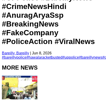
#CrimeNewsHindi
#AnuragAryaSsp
#BreakingNews
#FakeCompany
#PoliceAction #ViralNews
Bareilly, Bareilly
|
Jun 8, 2026
#
bareillypolice
#
hawalaracketbusted
#
uppolice
#
bareillynews
#
MORE NEWS