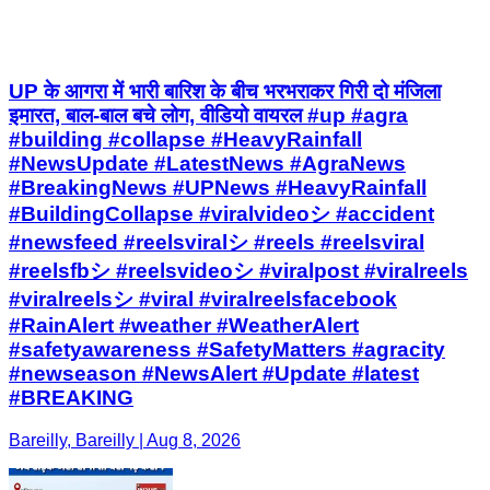
UP के आगरा में भारी बारिश के बीच भरभराकर गिरी दो मंजिला
इमारत, बाल-बाल बचे लोग, वीडियो वायरल #up #agra
#building #collapse #HeavyRainfall
#NewsUpdate #LatestNews #AgraNews
#BreakingNews #UPNews #HeavyRainfall
#BuildingCollapse #viralvideoシ #accident
#newsfeed #reelsviralシ #reels #reelsviral
#reelsfbシ #reelsvideoシ #viralpost #viralreels
#viralreelsシ #viral #viralreelsfacebook
#RainAlert #weather #WeatherAlert
#safetyawareness #SafetyMatters #agracity
#newseason #NewsAlert #Update #latest
#BREAKING
Bareilly, Bareilly | Aug 8, 2026