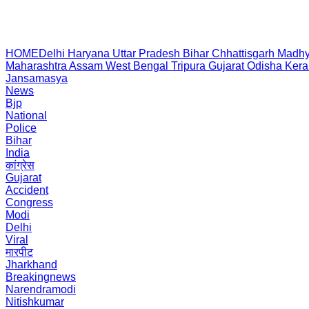
HOME
Delhi
Haryana
Uttar Pradesh
Bihar
Chhattisgarh
Madhy
Maharashtra
Assam
West Bengal
Tripura
Gujarat
Odisha
Kera
Jansamasya
News
Bjp
National
Police
Bihar
India
कांग्रेस
Gujarat
Accident
Congress
Modi
Delhi
Viral
मारपीट
Jharkhand
Breakingnews
Narendramodi
Nitishkumar