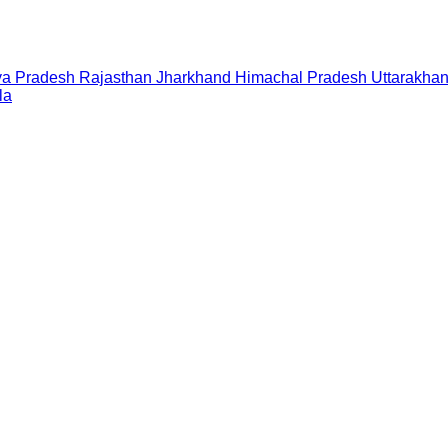
a Pradesh
Rajasthan
Jharkhand
Himachal Pradesh
Uttarakha
la