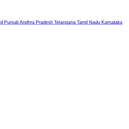
nd
Punjab
Andhra Pradesh
Telangana
Tamil Nadu
Karnataka