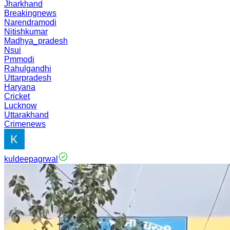
Jharkhand
Breakingnews
Narendramodi
Nitishkumar
Madhya_pradesh
Nsui
Pmmodi
Rahulgandhi
Uttarpradesh
Haryana
Cricket
Lucknow
Uttarakhand
Crimenews
kuldeepagrwal