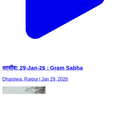
धरसींवा: 29-Jan-26 : Gram Sabha
Dharsiwa, Raipur | Jan 29, 2026