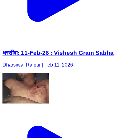
धरसींवा: 11-Feb-26 : Vishesh Gram Sabha
Dharsiwa, Raipur | Feb 11, 2026