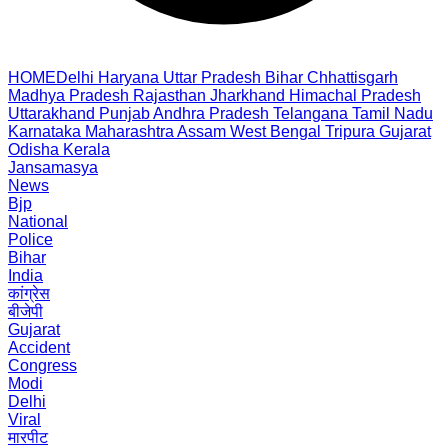
HOME
Delhi
Haryana
Uttar Pradesh
Bihar
Chhattisgarh
Madhya Pradesh
Rajasthan
Jharkhand
Himachal Pradesh
Uttarakhand
Punjab
Andhra Pradesh
Telangana
Tamil Nadu
Karnataka
Maharashtra
Assam
West Bengal
Tripura
Gujarat
Odisha
Kerala
Jansamasya
News
Bjp
National
Police
Bihar
India
कांग्रेस
बीजेपी
Gujarat
Accident
Congress
Modi
Delhi
Viral
मारपीट