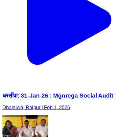
धरसींवा: 31-Jan-26 : Mgnrega Social Audit
Dharsiwa, Raipur | Feb 1, 2026