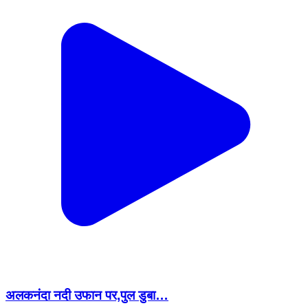
अलकनंदा नदी उफान पर,पुल डुबा…