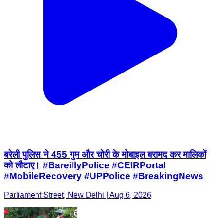
बरेली पुलिस ने 455 गुम और चोरी के मोबाइल बरामद कर मालिकों
को लौटाए। #BareillyPolice #CEIRPortal
#MobileRecovery #UPPolice #BreakingNews
Parliament Street, New Delhi | Aug 6, 2026