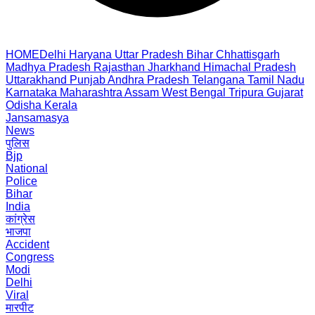
HOME
Delhi
Haryana
Uttar Pradesh
Bihar
Chhattisgarh
Madhya Pradesh
Rajasthan
Jharkhand
Himachal Pradesh
Uttarakhand
Punjab
Andhra Pradesh
Telangana
Tamil Nadu
Karnataka
Maharashtra
Assam
West Bengal
Tripura
Gujarat
Odisha
Kerala
Jansamasya
News
पुलिस
Bjp
National
Police
Bihar
India
कांग्रेस
भाजपा
Accident
Congress
Modi
Delhi
Viral
मारपीट