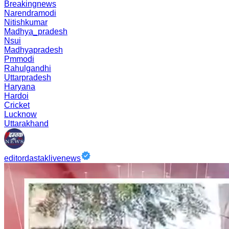
Breakingnews
Narendramodi
Nitishkumar
Madhya_pradesh
Nsui
Madhyapradesh
Pmmodi
Rahulgandhi
Uttarpradesh
Haryana
Hardoi
Cricket
Lucknow
Uttarakhand
editordastaklivenews