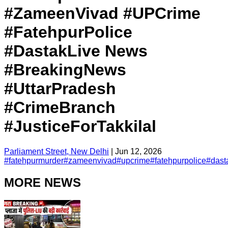
#ZameenVivad #UPCrime
#FatehpurPolice
#DastakLive News
#BreakingNews
#UttarPradesh
#CrimeBranch
#JusticeForTakkilal
Parliament Street, New Delhi
|
Jun 12, 2026
#
fatehpurmurder
#
zameenvivad
#
upcrime
#
fatehpurpolice
#
dast
MORE NEWS