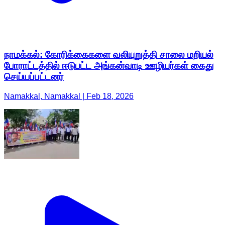
நாமக்கல்: கோரிக்கைகளை வலியுறுத்தி சாலை மறியல்
போராட்டத்தில் ஈடுபட்ட அங்கன்வாடி ஊழியர்கள் கைது
செய்யப்பட்டனர்
Namakkal, Namakkal | Feb 18, 2026