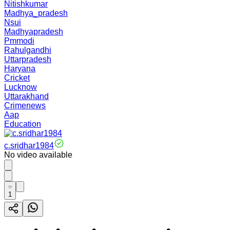
Nitishkumar
Madhya_pradesh
Nsui
Madhyapradesh
Pmmodi
Rahulgandhi
Uttarpradesh
Haryana
Cricket
Lucknow
Uttarakhand
Crimenews
Aap
Education
c.sridhar1984
No video available
1