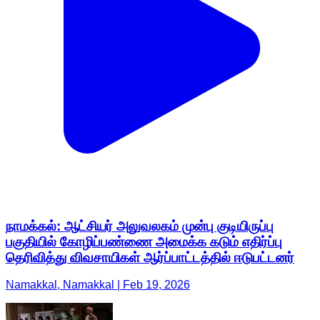
நாமக்கல்: ஆட்சியர் அலுவலகம் முன்பு குடியிருப்பு
பகுதியில் கோழிப்பண்ணை அமைக்க கடும் எதிர்ப்பு
தெரிவித்து விவசாயிகள் ஆர்ப்பாட்டத்தில் ஈடுபட்டனர்
Namakkal, Namakkal | Feb 19, 2026