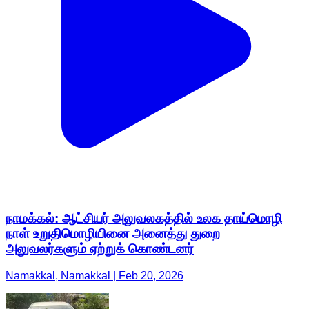
நாமக்கல்: ஆட்சியர் அலுவலகத்தில் உலக தாய்மொழி
நாள் உறுதிமொழியினை அனைத்து துறை
அலுவலர்களும் ஏற்றுக் கொண்டனர்
Namakkal, Namakkal | Feb 20, 2026