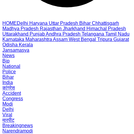
HOME
Delhi
Haryana
Uttar Pradesh
Bihar
Chhattisgarh
Madhya Pradesh
Rajasthan
Jharkhand
Himachal Pradesh
Uttarakhand
Punjab
Andhra Pradesh
Telangana
Tamil Nadu
Karnataka
Maharashtra
Assam
West Bengal
Tripura
Gujarat
Odisha
Kerala
Jansamasya
News
Bjp
National
Police
Bihar
India
कांग्रेस
Accident
Congress
Modi
Delhi
Viral
मारपीट
Breakingnews
Narendramodi