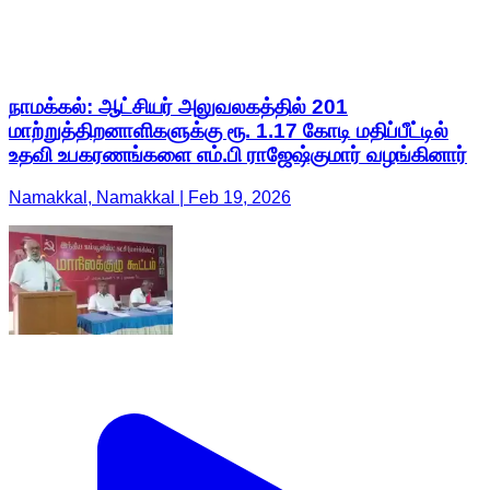
நாமக்கல்: ஆட்சியர் அலுவலகத்தில் 201
மாற்றுத்திறனாளிகளுக்கு ரூ. 1.17 கோடி மதிப்பீட்டில்
உதவி உபகரணங்களை எம்.பி ராஜேஷ்குமார் வழங்கினார்
Namakkal, Namakkal | Feb 19, 2026