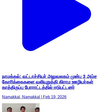
நாமக்கல்: வட்டாச்சியர் அலுவலகம் முன்பு 3 அம்ச
கோரிக்கைகளை வலியுறுத்தி கிராம ஊழியர்கள்
காத்திருப்பு போராட்டத்தில் ஈடுபட்டனர்
Namakkal, Namakkal | Feb 19, 2026