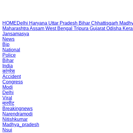
HOME
Delhi
Haryana
Uttar Pradesh
Bihar
Chhattisgarh
Madhy
Maharashtra
Assam
West Bengal
Tripura
Gujarat
Odisha
Kera
Jansamasya
News
Bjp
National
Police
Bihar
India
कांग्रेस
Accident
Congress
Modi
Delhi
Viral
मारपीट
Breakingnews
Narendramodi
Nitishkumar
Madhya_pradesh
Nsui