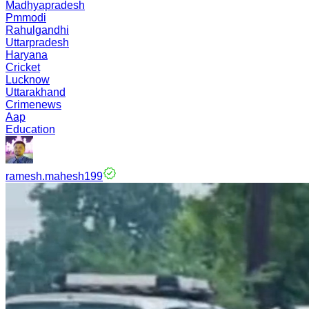
Madhyapradesh
Pmmodi
Rahulgandhi
Uttarpradesh
Haryana
Cricket
Lucknow
Uttarakhand
Crimenews
Aap
Education
ramesh.mahesh199