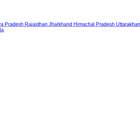
a Pradesh
Rajasthan
Jharkhand
Himachal Pradesh
Uttarakha
la