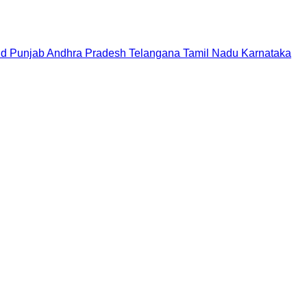
nd
Punjab
Andhra Pradesh
Telangana
Tamil Nadu
Karnataka