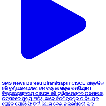
SMS News Bureau Biramitrapur CISCE ଆଞ୍ଚଳିକ
ହକି ଟୁର୍ଣ୍ଣାମେଣ୍ଟରେ ଡନ ବସ୍କୋ ସ୍କୁଲ ଚମ୍ପିୟାନ।
ବିଦ୍ୟାଳୟସ୍ତରୀୟ CISCE ହକି ଟୁର୍ଣ୍ଣାମେଣ୍ଟର ଉଦଯାପନୀ
ଉତ୍ସବରେ ମୁଖ୍ୟ ଅତିଥି ଭାବେ ବିରମିତ୍ରପୁର ର ବିଧାୟକ
ରୋହିତ ଯୋଶେଫ୍ ତିର୍କୀ ଯୋଗ ଦେଇ ଛାତ୍ରଛାତ୍ରୀ ଙ୍କୁ