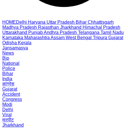
HOME
Delhi
Haryana
Uttar Pradesh
Bihar
Chhattisgarh
Madhya Pradesh
Rajasthan
Jharkhand
Himachal Pradesh
Uttarakhand
Punjab
Andhra Pradesh
Telangana
Tamil Nadu
Karnataka
Maharashtra
Assam
West Bengal
Tripura
Gujarat
Odisha
Kerala
Jansamasya
News
Bjp
National
Police
Bihar
India
कांग्रेस
Gujarat
Accident
Congress
Modi
Delhi
Viral
मारपीट
Jharkhand