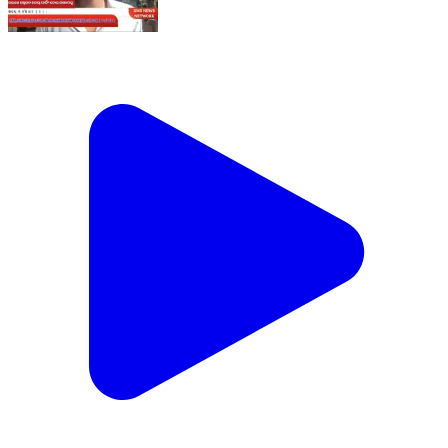
ରାଉରକେଲା; ରେଲୱେ ଷ୍ଟେସନ ରେ ଦେୟ ପାର୍କିଂ ନେଇଥିବା
ସଂସ୍ଥା ରେଲୱେ ପ୍ରଶାସନ ଉପରେ ଅସହଯୋଗ ଅଭିଯୋଗ
ଆଣି ଛାଡିଲା ପାର୍କିଂ? #smsnewsnetwork #rourkela