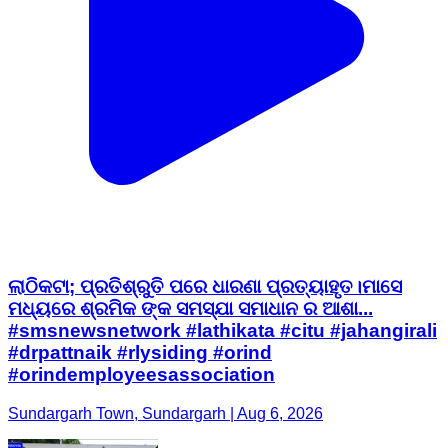
ଲାଠିକଟା; ପ୍ରତିଶ୍ରୁତି ପରେ ଧାରଣା ପ୍ରତ୍ୟାହୃତ।ମାସେ
ମଧ୍ୟରେ ଶ୍ରମିକ ଙ୍କ ସମସ୍ଯା ସମାଧାନ ର ଆଶା...
#smsnewsnetwork #lathikata #citu #jahangirali
#drpattnaik #rlysiding #orind
#orindemployeesassociation
Sundargarh Town, Sundargarh | Aug 6, 2026