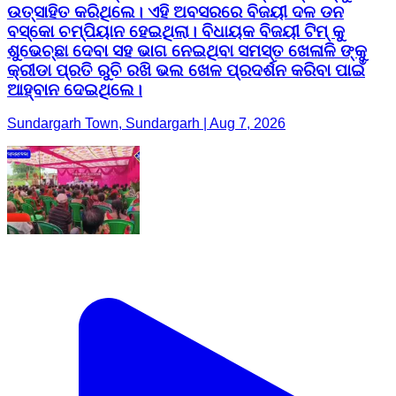
ଉତ୍ସାହିତ କରିଥିଲେ। ଏହି ଅବସରରେ ବିଜୟୀ ଦଳ ଡନ
ବସ୍କୋ ଚମ୍ପିୟାନ ହେଇଥିଲା। ବିଧାୟକ ବିଜୟୀ ଟିମ୍ କୁ
ଶୁଭେଚ୍ଛା ଦେବା ସହ ଭାଗ ନେଇଥିବା ସମସ୍ତ ଖେଳାଳି ଙ୍କୁ
କ୍ରୀଡା ପ୍ରତି ରୁଚି ରଖି ଭଲ ଖେଳ ପ୍ରଦର୍ଶନ କରିବା ପାଇଁ
ଆହ୍ବାନ ଦେଇଥିଲେ।
Sundargarh Town, Sundargarh | Aug 7, 2026