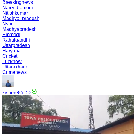
Breakingnews
Narendramodi
Nitishkumar
Madhya_pradesh
Nsui
Madhyapradesh
Pmmodi
Rahulgandhi
Uttarpradesh
Haryana
Cricket
Lucknow
Uttarakhand
Crimenews
kishore85153