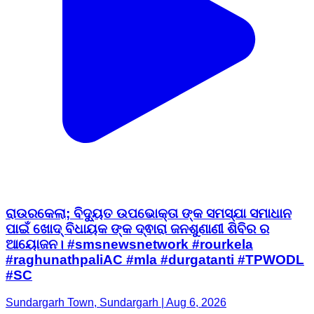
ରାଉରକେଲା; ବିଦ୍ୟୁତ ଉପଭୋକ୍ତା ଙ୍କ ସମସ୍ଯା ସମାଧାନ
ପାଇଁ ଖୋଦ୍ ବିଧାୟକ ଙ୍କ ଦ୍ଵାରା ଜନଶୁଣାଣୀ ଶିବିର ର
ଆୟୋଜନ। #smsnewsnetwork #rourkela
#raghunathpaliAC #mla #durgatanti #TPWODL
#SC
Sundargarh Town, Sundargarh | Aug 6, 2026