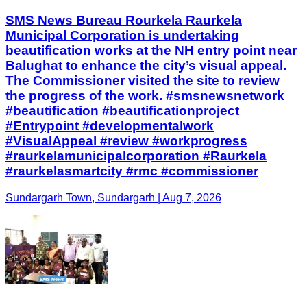
SMS News Bureau Rourkela Raurkela
Municipal Corporation is undertaking
beautification works at the NH entry point near
Balughat to enhance the city’s visual appeal.
The Commissioner visited the site to review
the progress of the work. #smsnewsnetwork
#beautification #beautificationproject
#Entrypoint #developmentalwork
#VisualAppeal #review #workprogress
#raurkelamunicipalcorporation #Raurkela
#raurkelasmartcity #rmc #commissioner
Sundargarh Town, Sundargarh | Aug 7, 2026