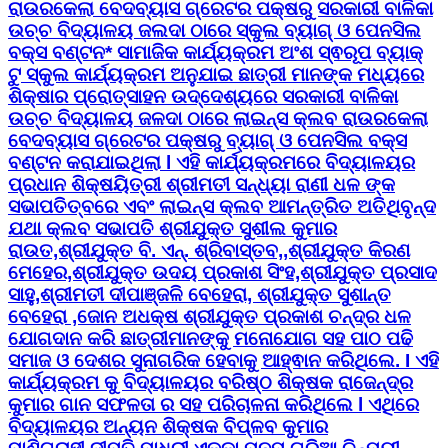
ରାଉରକେଲା ବେଦବ୍ୟାସ ଗ୍ରେଟର ପକ୍ଷରୁ ସରକାରୀ ବାଳିକା
ଉଚ୍ଚ ବିଦ୍ୟାଳୟ ଜଲଦା ଠାରେ ସ୍କୁଲ ବ୍ୟାଗ୍ ଓ ପେନସିଲ
ବକ୍ସ ବଣ୍ଟନ* ସାମାଜିକ କାର୍ଯ୍ୟକ୍ରମ ଅଂଶ ସ୍ଵରୂପ ବ୍ୟାକ୍
ଟୁ ସ୍କୁଲ କାର୍ଯ୍ୟକ୍ରମ ଅନୁଯାଇ ଛାତ୍ରୀ ମାନଙ୍କ ମଧ୍ୟରେ
ଶିକ୍ଷାର ପ୍ରୋତ୍ସାହନ ଉଦ୍ଦେଶ୍ୟରେ ସରକାରୀ ବାଳିକା
ଉଚ୍ଚ ବିଦ୍ୟାଳୟ ଜଳଦା ଠାରେ ଲାଇନ୍ସ କ୍ଲବ ରାଉରକେଲା
ବେଦବ୍ୟାସ ଗ୍ରେଟର ପକ୍ଷରୁ ବ୍ୟାଗ୍ ଓ ପେନସିଲ ବକ୍ସ
ବଣ୍ଟନ କରାଯାଇଥିଲା l ଏହି କାର୍ଯ୍ୟକ୍ରମରେ ବିଦ୍ୟାଳୟର
ପ୍ରଧାନ ଶିକ୍ଷୟିତ୍ରୀ ଶ୍ରୀମତୀ ସନ୍ଧ୍ୟା ରାଣୀ ଧଳ ଙ୍କ
ସଭାପତିତ୍ବରେ ଏବଂ ଲାଇନ୍ସ କ୍ଲବ ଆମନ୍ତ୍ରିତ ଅତିଥିବୃନ୍ଦ
ଯଥା କ୍ଲବ ସଭାପତି ଶ୍ରୀଯୁକ୍ତ ସୁଶୀଲ କୁମାର
ରାଉତ,ଶ୍ରୀଯୁକ୍ତ ବି. ଏନ୍. ଶ୍ରିବାସ୍ତବ,,ଶ୍ରୀଯୁକ୍ତ କିରଣ
ମେହେର,ଶ୍ରୀଯୁକ୍ତ ଉଦୟ ପ୍ରକାଶ ସିଂହ,ଶ୍ରୀଯୁକ୍ତ ପ୍ରସାଦ
ସାହୁ,ଶ୍ରୀମତୀ ଦୀପାଞ୍ଜଳି ବେହେରା, ଶ୍ରୀଯୁକ୍ତ ସୁଶାନ୍ତ
ବେହେରା ,ଜୋନ ଅଧକ୍ଷ ଶ୍ରୀଯୁକ୍ତ ପ୍ରକାଶ ଚନ୍ଦ୍ର ଧଳ
ଯୋଗଦାନ କରି ଛାତ୍ରୀମାନଙ୍କୁ ମନୋଯୋଗ ସହ ପାଠ ପଢି
ସମାଜ ଓ ଦେଶର ସୁନାଗରିକ ହେବାକୁ ଆହ୍ଵାନ କରିଥିଲେ. I ଏହି
କାର୍ଯ୍ୟକ୍ରମ କୁ ବିଦ୍ୟାଳୟର ବରିଷ୍ଠ ଶିକ୍ଷକ ରାଜେନ୍ଦ୍ର
କୁମାର ଗାନ ସଫଳତା ର ସହ ପରିଚାଳନା କରିଥିଲେ l ଏଥିରେ
ବିଦ୍ୟାଳୟର ଅନ୍ୟନ ଶିକ୍ଷକ ବିପ୍ଳବ କୁମାର