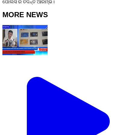
ପୋଲିସ ର ତଦନ୍ତ ଆରମ୍ଭ।
MORE NEWS