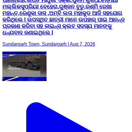
ପାଣିଗ୍ରାହୀ,ଦୀପ୍ତି ମାଧୁରୀ ଏକ୍କା,ପୁନମ ଗୁରିଆ,ଚିନ୍ମୟୀ
ମଲ୍ଲିକସୁପ୍ରିୟl ବେହେରା,ଗୁଞ୍ଜନ ବୁଡୁ,ରଶ୍ମି ରେଖା
ମହାନ୍ତ,ରେଣୁକା ଦାସ ,ଅମ୍ବି ଲତା ମହାକୁଡ ଆଦି ସହଯୋଗ
କରିଥିଲେ l ଉପସ୍ଥିତ ଛାତ୍ରୀ ମାନେ ଉପହାର୍ ପାଇ ଆନନ୍ଦ
ପ୍ରକାଶ କରିବା ସହ ଲାଇନ୍ସ କ୍ଲବ ସଦସ୍ୟ ମାନଙ୍କୁ
ଧନ୍ୟବାଦ ଜଣାଇଥିଲେ l
Sundargarh Town, Sundargarh | Aug 7, 2026