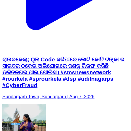
ରାଉରକେଲା; QR Code ଜରିଆରେ କୋଟି କୋଟି ଟଙ୍କା ର
ସାଇବର ଠକେଇ ଅଭିଯୋଗରେ ଜଣକୁ ଗିରଫ କରିଛି
ଉଦିତନଗର ଥାନା ପୋଲିସ। #smsnewsnetwork
#rourkela #sprourkela #dsp #uditnagarps
#CyberFraud
Sundargarh Town, Sundargarh | Aug 7, 2026