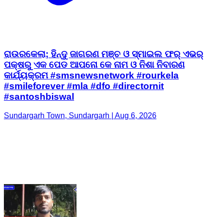
ରାଉରକେଲା; ହିନ୍ଦୁ ଜାଗରଣ ମଞ୍ଚ ଓ ସ୍ମାଇଲ ଫର୍ ଏଭର୍
ପକ୍ଷରୁ ଏକ ପେଡ ଆପନୋ କେ ନାମ ଓ ନିଶା ନିବାରଣ
କାର୍ଯ୍ୟକ୍ରମ #smsnewsnetwork #rourkela
#smileforever #mla #dfo #directornit
#santoshbiswal
Sundargarh Town, Sundargarh | Aug 6, 2026