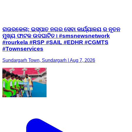
ରାଉରକେଲା; ଇସ୍ପାତ ନଗର ସେବା କାର୍ଯ୍ୟାଳୟ ର ନୂତନ
ମୁଖ୍ୟ ଫାଟକ ଉଦଘାଟିତ। #smsnewsnetwork
#rourkela #RSP #SAIL #EDHR #CGMTS
#Townservices
Sundargarh Town, Sundargarh | Aug 7, 2026