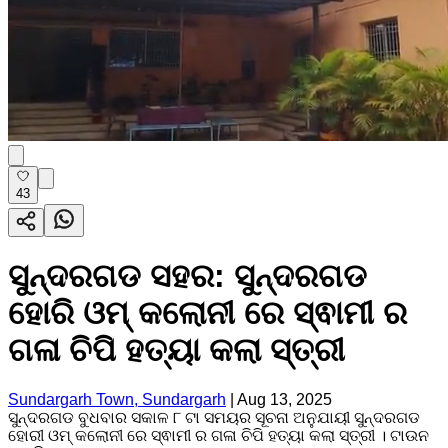
43
ସୁନ୍ଦରଗଡ ସହର: ସୁନ୍ଦରଗଡ
ହୋରି ଓମ୍ କଲୋନୀ ରେ ସ୍ଵାମୀ ର
ଗଳା ଚିପି ହତ୍ୟା କଲା ସ୍ତ୍ରୀ
Sundargarh Town, Sundargarh
|
Aug 13, 2025
ସୁନ୍ଦରଗଡ ବୁଧବାର ସକାଳ ୮ ଟା ସମୟର ସୂଚନା ଅନୁଯାୟୀ ସୁନ୍ଦରଗଡ
ହୋରୀ ଓମ୍ କଲୋନୀ ରେ ସ୍ଵାମୀ ର ଗଳା ଚିପି ହତ୍ୟା କଲା ସ୍ତ୍ରୀ । ଟାଉନ