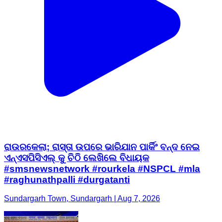
ରାଉରକେଲା; ରାସ୍ତା ଉପରେ ଭାରିଯାନ ପାର୍କିଂ ବନ୍ଦ ନେଇ
ଏନ୍ଏସପିସିଏଲ୍ କୁ ଚିଠି ଲେଖିଲେ ବିଧାୟକ
#smsnewsnetwork #rourkela #NSPCL #mla
#raghunathpalli #durgatanti
Sundargarh Town, Sundargarh | Aug 7, 2026