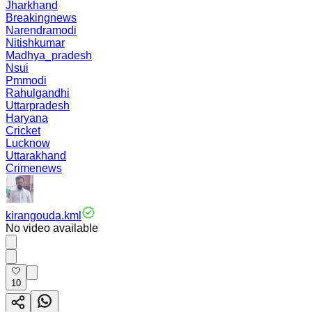
Jharkhand
Breakingnews
Narendramodi
Nitishkumar
Madhya_pradesh
Nsui
Pmmodi
Rahulgandhi
Uttarpradesh
Haryana
Cricket
Lucknow
Uttarakhand
Crimenews
kirangouda.kml
No video available
10