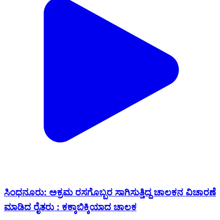
ಸಿಂಧನೂರು: ಅಕ್ರಮ ರಸಗೊಬ್ಬರ ಸಾಗಿಸುತ್ತಿದ್ದ ಚಾಲಕನ ವಿಚಾರಣೆ
ಮಾಡಿದ ರೈತರು : ಕಕ್ಕಾಬಿಕ್ಕಿಯಾದ ಚಾಲಕ
Sindhnur, Raichur | Feb 14, 2026