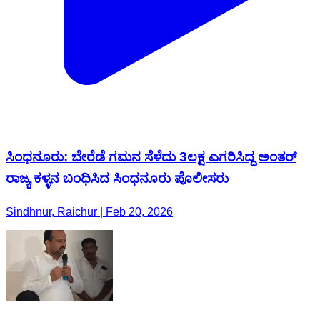
ಸಿಂಧನೂರು: ಬೇರೆಡೆ ಗಮನ ಸೆಳೆದು 3ಲಕ್ಷ ಎಗರಿಸಿದ್ದ ಅಂತರ್
ರಾಜ್ಯ ಕಳ್ಳನ ಬಂಧಿಸಿದ ಸಿಂಧನೂರು ಪೊಲೀಸರು
Sindhnur, Raichur | Feb 20, 2026