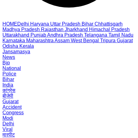
HOME
Delhi
Haryana
Uttar Pradesh
Bihar
Chhattisgarh
Madhya Pradesh
Rajasthan
Jharkhand
Himachal Pradesh
Uttarakhand
Punjab
Andhra Pradesh
Telangana
Tamil Nadu
Karnataka
Maharashtra
Assam
West Bengal
Tripura
Gujarat
Odisha
Kerala
Jansamasya
News
Bjp
National
Police
Bihar
India
कांग्रेस
बीजेपी
Gujarat
Accident
Congress
Modi
Delhi
Viral
मारपीट