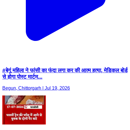
#बेगूं महिला ने फांसी का फंदा लगा कर की आत्म हत्या, मेडिकल बोर्ड
से होगा पोस्ट मार्टम...
Begun, Chittorgarh | Jul 19, 2026