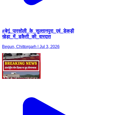
#बेगूं_पारसोली_के_सुल्तानपुरा_एवं_डेकड़ी
खेड़ा_में_डकैती_की_वारदात
Begun, Chittorgarh | Jul 3, 2026