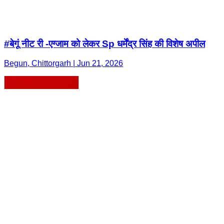
#बेगूं नीट री -एग्जाम को लेकर Sp धर्मेंद्र सिंह की विशेष अपील
Begun, Chittorgarh | Jun 21, 2026