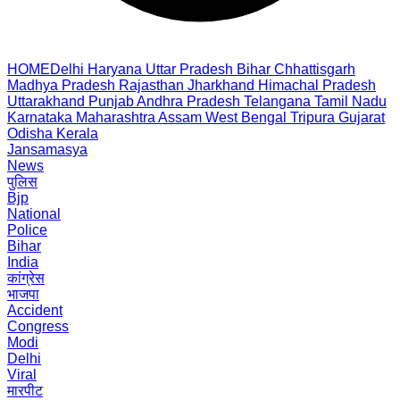
HOME
Delhi
Haryana
Uttar Pradesh
Bihar
Chhattisgarh
Madhya Pradesh
Rajasthan
Jharkhand
Himachal Pradesh
Uttarakhand
Punjab
Andhra Pradesh
Telangana
Tamil Nadu
Karnataka
Maharashtra
Assam
West Bengal
Tripura
Gujarat
Odisha
Kerala
Jansamasya
News
पुलिस
Bjp
National
Police
Bihar
India
कांग्रेस
भाजपा
Accident
Congress
Modi
Delhi
Viral
मारपीट