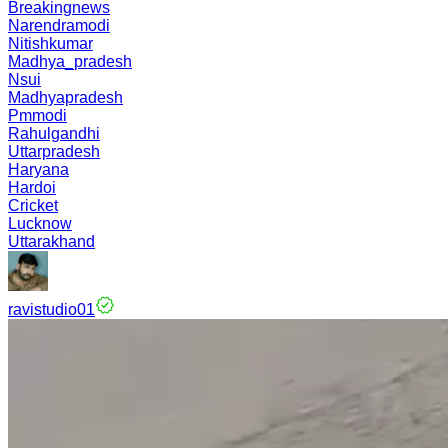
Breakingnews
Narendramodi
Nitishkumar
Madhya_pradesh
Nsui
Madhyapradesh
Pmmodi
Rahulgandhi
Uttarpradesh
Haryana
Hardoi
Cricket
Lucknow
Uttarakhand
ravistudio01