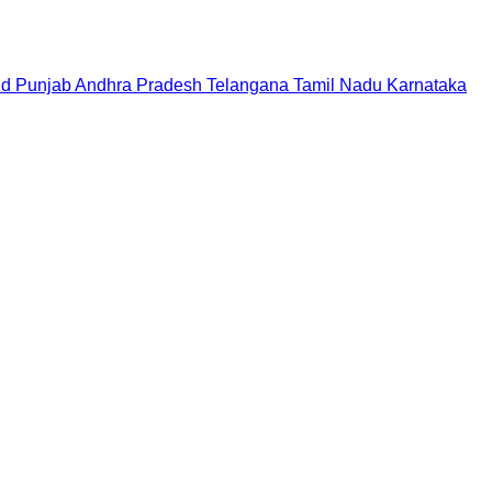
nd
Punjab
Andhra Pradesh
Telangana
Tamil Nadu
Karnataka