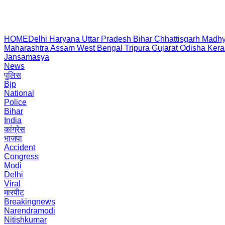
HOME
Delhi
Haryana
Uttar Pradesh
Bihar
Chhattisgarh
Madhy
Maharashtra
Assam
West Bengal
Tripura
Gujarat
Odisha
Kera
Jansamasya
News
पुलिस
Bjp
National
Police
Bihar
India
कांग्रेस
भाजपा
Accident
Congress
Modi
Delhi
Viral
मारपीट
Breakingnews
Narendramodi
Nitishkumar