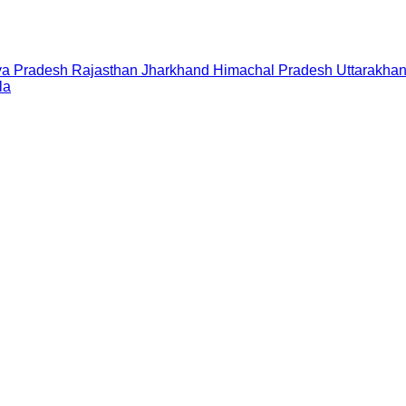
a Pradesh
Rajasthan
Jharkhand
Himachal Pradesh
Uttarakha
la