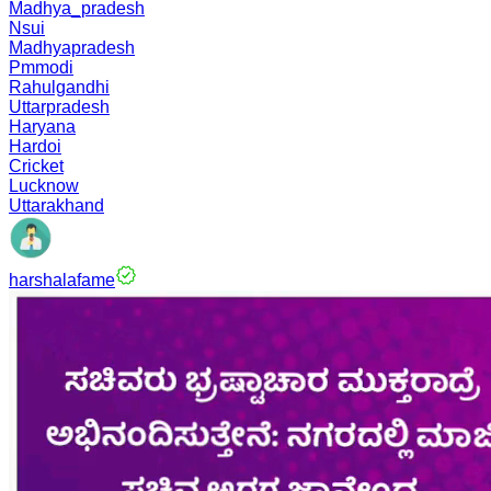
Madhya_pradesh
Nsui
Madhyapradesh
Pmmodi
Rahulgandhi
Uttarpradesh
Haryana
Hardoi
Cricket
Lucknow
Uttarakhand
harshalafame