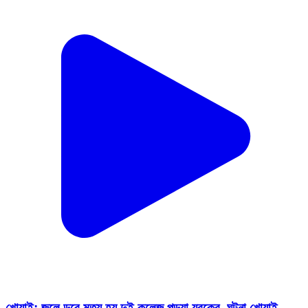
খোয়াই: জলে ডুবে মৃত্যু হয় দুই কলেজ পড়ুয়া যুবকের, ঘটনা খোয়াই