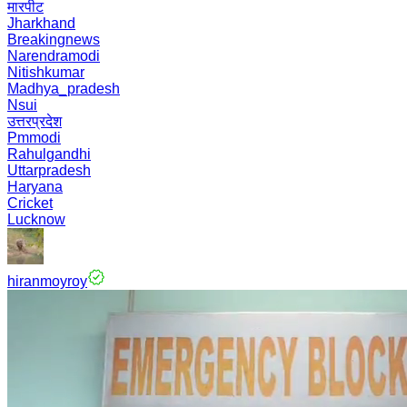
मारपीट
Jharkhand
Breakingnews
Narendramodi
Nitishkumar
Madhya_pradesh
Nsui
उत्तरप्रदेश
Pmmodi
Rahulgandhi
Uttarpradesh
Haryana
Cricket
Lucknow
hiranmoyroy