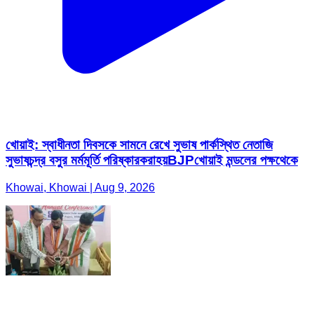
খোয়াই: স্বাধীনতা দিবসকে সামনে রেখে সুভাষ পার্কস্থিত নেতাজি
সুভাষচন্দ্র বসুর মর্মমূর্তি পরিষ্কারকরাহয়BJPখোয়াই মন্ডলের পক্ষথেকে
Khowai, Khowai | Aug 9, 2026