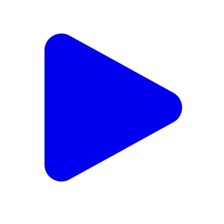
খোয়াই: জাম্বুরা স্কুল প্রাঙ্গণ থেকে ৫ কিলোমিটার ম্যারাথন রান অনুষ্ঠিত
Khowai, Khowai | Aug 9, 2026