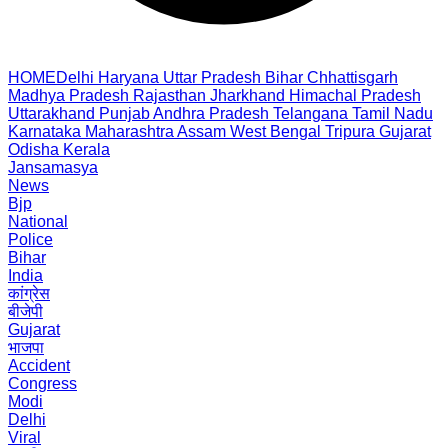
HOME
Delhi
Haryana
Uttar Pradesh
Bihar
Chhattisgarh
Madhya Pradesh
Rajasthan
Jharkhand
Himachal Pradesh
Uttarakhand
Punjab
Andhra Pradesh
Telangana
Tamil Nadu
Karnataka
Maharashtra
Assam
West Bengal
Tripura
Gujarat
Odisha
Kerala
Jansamasya
News
Bjp
National
Police
Bihar
India
कांग्रेस
बीजेपी
Gujarat
भाजपा
Accident
Congress
Modi
Delhi
Viral