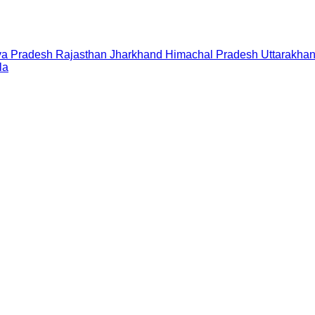
a Pradesh
Rajasthan
Jharkhand
Himachal Pradesh
Uttarakha
la