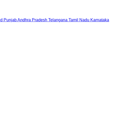
nd
Punjab
Andhra Pradesh
Telangana
Tamil Nadu
Karnataka