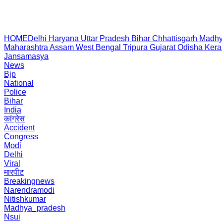
HOME
Delhi
Haryana
Uttar Pradesh
Bihar
Chhattisgarh
Madhy
Maharashtra
Assam
West Bengal
Tripura
Gujarat
Odisha
Kera
Jansamasya
News
Bjp
National
Police
Bihar
India
कांग्रेस
Accident
Congress
Modi
Delhi
Viral
मारपीट
Breakingnews
Narendramodi
Nitishkumar
Madhya_pradesh
Nsui