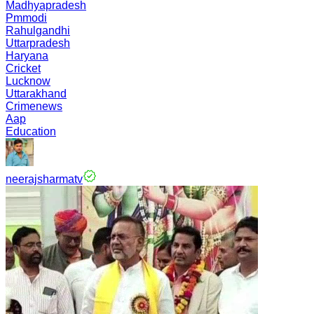
Madhyapradesh
Pmmodi
Rahulgandhi
Uttarpradesh
Haryana
Cricket
Lucknow
Uttarakhand
Crimenews
Aap
Education
neerajsharmatv