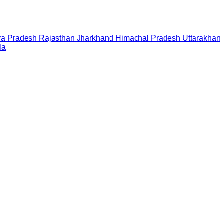
a Pradesh
Rajasthan
Jharkhand
Himachal Pradesh
Uttarakha
la