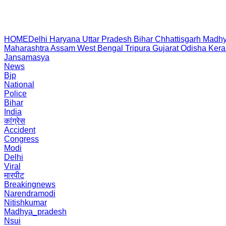
HOME
Delhi
Haryana
Uttar Pradesh
Bihar
Chhattisgarh
Madhy
Maharashtra
Assam
West Bengal
Tripura
Gujarat
Odisha
Kera
Jansamasya
News
Bjp
National
Police
Bihar
India
कांग्रेस
Accident
Congress
Modi
Delhi
Viral
मारपीट
Breakingnews
Narendramodi
Nitishkumar
Madhya_pradesh
Nsui