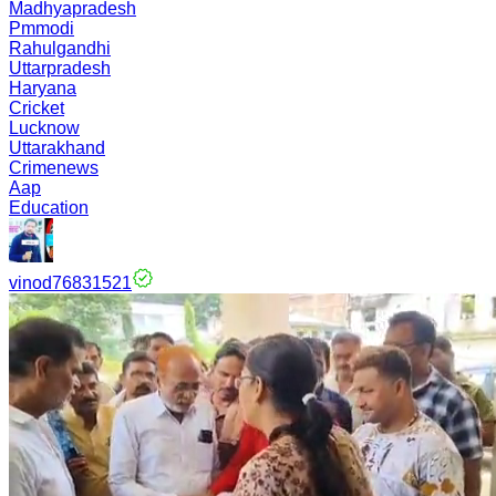
Madhyapradesh
Pmmodi
Rahulgandhi
Uttarpradesh
Haryana
Cricket
Lucknow
Uttarakhand
Crimenews
Aap
Education
vinod76831521