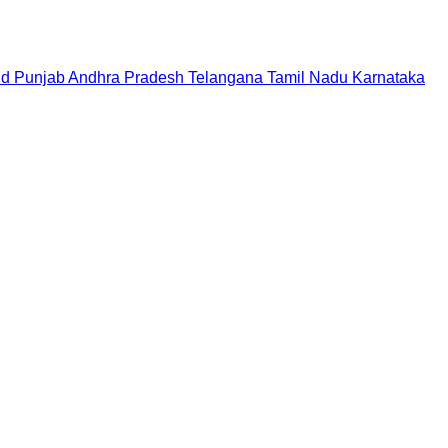
nd
Punjab
Andhra Pradesh
Telangana
Tamil Nadu
Karnataka