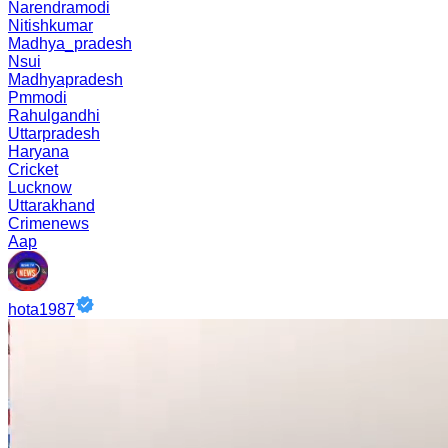
Narendramodi
Nitishkumar
Madhya_pradesh
Nsui
Madhyapradesh
Pmmodi
Rahulgandhi
Uttarpradesh
Haryana
Cricket
Lucknow
Uttarakhand
Crimenews
Aap
hota1987