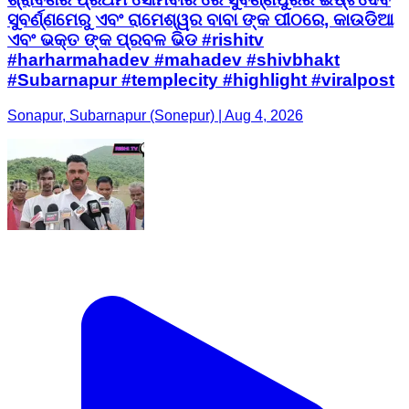
ସୁବର୍ଣ୍ଣମେରୁ ଏବଂ ରାମେଶ୍ୱର ବାବା ଙ୍କ ପୀଠରେ, କାଉଡିଆ
ଏବଂ ଭକ୍ତ ଙ୍କ ପ୍ରବଳ ଭିଡ #rishitv
#harharmahadev #mahadev #shivbhakt
#Subarnapur #templecity #highlight #viralpost
Sonapur, Subarnapur (Sonepur) | Aug 4, 2026