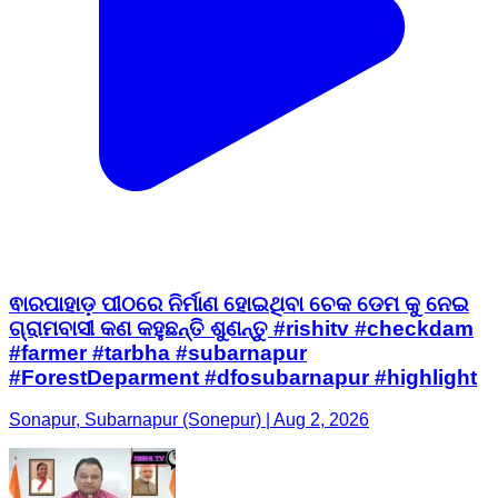
ଵାରପାହାଡ଼ ପୀଠରେ ନିର୍ମାଣ ହୋଇଥିବା ଚେକ ଡେମ କୁ ନେଇ
ଗ୍ରାମବାସୀ କଣ କହୁଛନ୍ତି ଶୁଣନ୍ତୁ #rishitv #checkdam
#farmer #tarbha #subarnapur
#ForestDeparment #dfosubarnapur #highlight
Sonapur, Subarnapur (Sonepur) | Aug 2, 2026