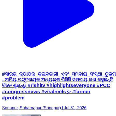
#ସାରର_ବ୍ୟାପକ_କଳାବଜାରୀ_ଏବଂ_ସମବାୟ_ସଂସ୍ଥା_ଚୁରମା
- ଅମିୟ ପଟ୍ଟନାୟକ ଅଧ୍ୟକ୍ଷ ପିସିସି ସମବାୟ କଣ କହୁଛନ୍ତି
ଟିକେ ଶୁଣନ୍ତୁ #rishitv #highlightseveryone #PCC
#congressnews #viralreelsシ #farmer
#problem
Sonapur, Subarnapur (Sonepur) | Jul 31, 2026