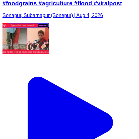
#foodgrains #agriculture #flood #viralpost
Sonapur, Subarnapur (Sonepur) | Aug 4, 2026