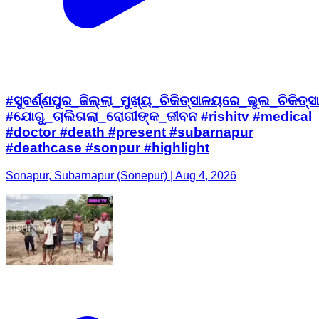
#ସୁବର୍ଣ୍ଣପୁର_ଜିଲ୍ଲା_ମୁଖ୍ୟ_ଚିକିତ୍ସାଳୟରେ_ଭୁଲ_ଚିକିତ୍ସା
#ଯୋଗୁ_ଚାଲିଗଲା_ରୋଗୀଙ୍କ_ଜୀବନ #rishitv #medical
#doctor #death #present #subarnapur
#deathcase #sonpur #highlight
Sonapur, Subarnapur (Sonepur) | Aug 4, 2026