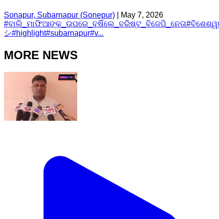
Sonapur, Subarnapur (Sonepur)
|
May 7, 2026
#
ବାଲି_ମାଫିଆଙ୍କ_ଉପରେ_ବର୍ଷିଲେ_ବରିଷ୍ଟ_ବିଜେପି_ନେତା
#
ବିଶେଶ୍ୱର
シ
#
highlight
#
subarnapur
#
v...
MORE NEWS