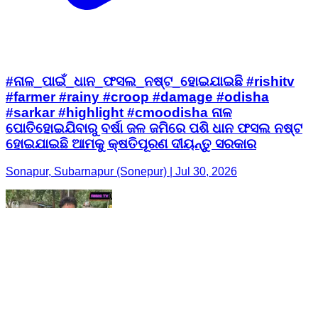
#ନାଳ_ପାଇଁ_ଧାନ_ଫସଲ_ନଷ୍ଟ_ହୋଇଯାଇଛି #rishitv
#farmer #rainy #croop #damage #odisha
#sarkar #highlight #cmoodisha ନାଳ
ପୋତିହୋଇଯିବାରୁ ବର୍ଷା ଜଳ ଜମିରେ ପଶି ଧାନ ଫସଲ ନଷ୍ଟ
ହୋଇଯାଇଛି ଆମକୁ କ୍ଷତିପୂରଣ ଦୀୟନ୍ତୁ ସରକାର
Sonapur, Subarnapur (Sonepur) | Jul 30, 2026