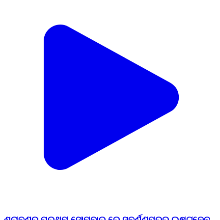
ଶ୍ରାବଣର ପ୍ରଥମ ସୋମବାର ରେ ସୁବର୍ଣ୍ଣପୁରର ଇଷ୍ଟଦେବ