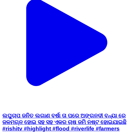
ଲଘୁଚାପ ଜନିତ ଲଗାଣ ବର୍ଷା ତା ପରେ ଅଙ୍ଗନଦୀ ବନ୍ୟା ରେ
ଜଳମଗ୍ନ ହୋଇ ସହ ସହ ଏକର ଚାଷ ଜମି ନଷ୍ଟ ହୋଇଯାଇଛି
#rishitv #highlight #flood #riverlife #farmers