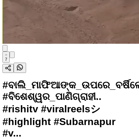
7
#ବାଲି_ମାଫିଆଙ୍କ_ଉପରେ_ବର୍ଷିଲେ
#ବିଶେଶ୍ୱର_ପାଣିଗ୍ରାହୀ..
#rishitv #viralreelsシ
#highlight #Subarnapur
#v...