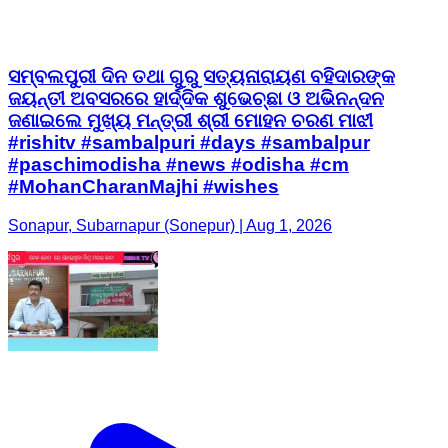
ସମ୍ବଲପୁରୀ ଦିନ ତଥା ଗୁରୁ ସତ୍ୟନାରାୟଣ ବହିଦାରଙ୍କ
ଜୟନ୍ତୀ ଅବସରରେ ହାର୍ଦ୍ଦିକ ଶୁଭେଚ୍ଛା ଓ ଅଭିନନ୍ଦନ
ଜଣାଇଲେ ମୁଖ୍ୟ ମନ୍ତ୍ରୀ ଶ୍ରୀ ମୋହନ ଚରଣ ମାଝୀ
#rishitv #sambalpuri #days #sambalpur
#paschimodisha #news #odisha #cm
#MohanCharanMajhi #wishes
Sonapur, Subarnapur (Sonepur) | Aug 1, 2026