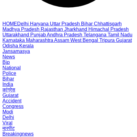
HOME
Delhi
Haryana
Uttar Pradesh
Bihar
Chhattisgarh
Madhya Pradesh
Rajasthan
Jharkhand
Himachal Pradesh
Uttarakhand
Punjab
Andhra Pradesh
Telangana
Tamil Nadu
Karnataka
Maharashtra
Assam
West Bengal
Tripura
Gujarat
Odisha
Kerala
Jansamasya
News
Bjp
National
Police
Bihar
India
कांग्रेस
Gujarat
Accident
Congress
Modi
Delhi
Viral
मारपीट
Breakingnews