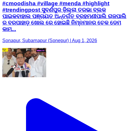
#cmoodisha #village #menda #highlight
#trendingpost ସୁବର୍ଣପୁର ଜ଼ିଲ୍ଲା ତରଭା ବ୍ଲକ
ପାଇକବାହାଲ ପଞ୍ଚାୟତ ଅନ୍ତର୍ଗତ ବ୍ରହମଣୀପାଲି ରାଜପାଲି
ର ବରପାହାଡ଼ ଖୋଲ ରେ ହୋଇଛି ନିମ୍ନମାନର ଚେକ ଡେମ
କାମ...
Sonapur, Subarnapur (Sonepur) | Aug 1, 2026