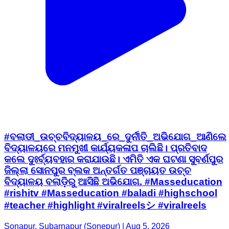
#ବଲାଡୀ_ଉଚ୍ଚବିଦ୍ୟାଳୟ_ରେ_ଦୁର୍ନୀତି_ଅଭିଯୋଗ_ଆଣିଲେ
ବିଦ୍ୟାଳୟରେ ମନମୁଖୀ କାର୍ଯ୍ୟକଳାପ ଚାଲିଛି। ପ୍ରତିବାଦ
କଲେ ଦୁଃର୍ବ୍ୟବହାର କରାଯାଉଛି। ଏମିତି ଏକ ଘଟଣା ସୁବର୍ଣପୁର
ଜିଲ୍ଲା ସୋନପୁର ବ୍ଲକ ଅନ୍ତର୍ଗତ ପଞ୍ଚାୟତ ଉଚ୍ଚ
ବିଦ୍ୟାଳୟ ବଲାଡ଼ିରୁ ଆସିଛି ଅଭିଯୋଗ. #Masseducation
#rishitv #Masseducation #baladi #highschool
#teacher #highlight #viralreelsシ #viralreels
Sonapur, Subarnapur (Sonepur) | Aug 5, 2026