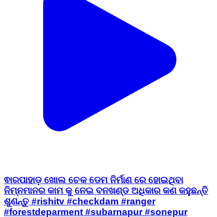
ଵାରପାହାଡ଼ ଖୋଲ ଚେକ ଡେମ ନିର୍ମାଣ ରେ ହୋଇଥିବା
ନିମ୍ନମାନର କାମ କୁ ନେଇ ବନଖଣ୍ଡ ଅଧିକାର କଣ କହୁଛନ୍ତି
ଶୁଣନ୍ତୁ #rishitv #checkdam #ranger
#forestdeparment #subarnapur #sonepur