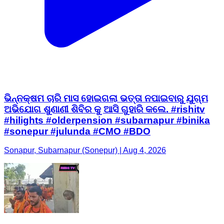
ଭିନ୍ନକ୍ଷମ ଚାରି ମାସ ହୋଇଗଲା ଭତ୍ତା ନପାଇବାରୁ ଯୁଗ୍ମ
ଅଭିଯୋଗ ଶୁଣାଣୀ ଶିବିର କୁ ଆସି ଗୁହାରି କଲେ. #rishitv
#hilights #olderpension #subarnapur #binika
#sonepur #julunda #CMO #BDO
Sonapur, Subarnapur (Sonepur) | Aug 4, 2026