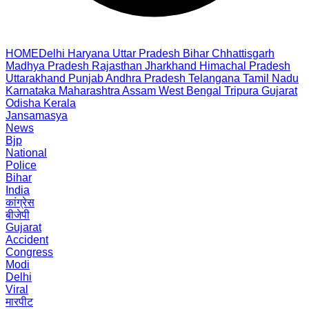
HOME
Delhi
Haryana
Uttar Pradesh
Bihar
Chhattisgarh
Madhya Pradesh
Rajasthan
Jharkhand
Himachal Pradesh
Uttarakhand
Punjab
Andhra Pradesh
Telangana
Tamil Nadu
Karnataka
Maharashtra
Assam
West Bengal
Tripura
Gujarat
Odisha
Kerala
Jansamasya
News
Bjp
National
Police
Bihar
India
कांग्रेस
बीजेपी
Gujarat
Accident
Congress
Modi
Delhi
Viral
मारपीट