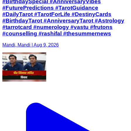
#BirthdaySpecial #AnniversaryVibes
#FuturePredictions #TarotGuidance
#DailyTarot #TarotForLife #DestinyCards
#BirthdayTarot #AnniversaryTarot #Astrology
#tarrotcard #numerology #vastu #frutons
#counselling #rashifal #thesummernews
Mandi, Mandi | Aug 9, 2026