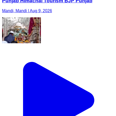
Punjab Himachal Tourism BJP Punjab
Mandi, Mandi | Aug 9, 2026