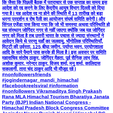
कि जैसा कि पिछली बैठक में पत्राचार से एक सप्ताह का समय इस
आदेश को रद्द करने के लिए केंद्रीय आयुष विभाग दिल्ली को दिया
गया है l यह आदेश रद्द ना होने की स्थिति में 13 तारीख को बड़ा
धरना प्रदर्शन व रोष रैली का आयोजन संघर्ष समिति करेगी l और
सिंगल एजेंडा पास किया गया कि जो भी समस्या अथवा परिस्थिति हो
यह संस्थान जोगिंदर नगर से नहीं जाएगा क्योंकि जब यह जोगिंदर
नगर को मिला है तब उत्तरी भारत के पचास से ज्यादा संस्थानों ने
आवेदन किये थे परन्तु यहाँ का जलवायु, भौगोलिक परिस्थितियाँ,
मिट्टी की उर्वरता, 125 बीघा जमीन, पर्याप्त भवन, प्रयोगशाला
आदि के सारे पैमाने पास करके ही मिला है l इस अवसर पर समिति
महासचिव संतोष ठाकुर, जोगिंदर मैहता, पूर्व सैनिक लाभ सिंह,
अशोक कुमार, नरेन्द्र ठाकुर, विजय शर्मा, मनु शर्मा, कालिदास
सकलानी, तारा चंद ठाकुर आदि भी मौजूद रहे l
#nonfollowersfriends
#jogindernagar_mandi_himachal
#facebookreelsviral #information
#nonfollowers Vikramaditya Singh Prakash
Rana MLA Himachal Tourism Bharatiya Janata
Party (BJP) Indian National Congress -
Himachal Pradesh Block Congress Committee