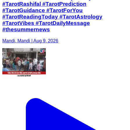
#TarotRashifal #TarotPrediction
#TarotGuidance #TarotForYou
#TarotReadingToday #TarotAstrology
#TarotVibes #TarotDailyMessage
#thesummernews
Mandi, Mandi | Aug 9, 2026