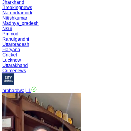
Jharkhand
Breakingnews
Narendramodi
Nitishkumar
Madhya_pradesh
Nsui
Pmmodi
Rahulgandhi
Uttarpradesh
Haryana
Cricket
Lucknow
Uttarakhand
Crimenews
hrbhardwaj_1