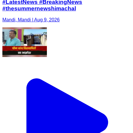
#LatestNews #BreakingNews
#thesummernewshimachal
Mandi, Mandi | Aug 9, 2026