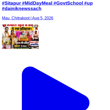
#Sitapur #MidDayMeal #GovtSchool #up
#dainiknewssach
Mau, Chitrakoot | Aug 5, 2026