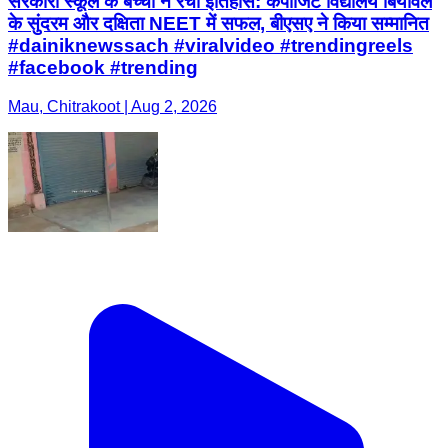
सरकारी स्कूल के बच्चों ने रचा इतिहास: कंपोजिट विद्यालय बियावल
के सुंदरम और दक्षिता NEET में सफल, बीएसए ने किया सम्मानित
#dainiknewssach #viralvideo #trendingreels
#facebook #trending
Mau, Chitrakoot | Aug 2, 2026