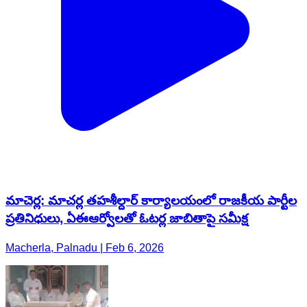
మాచెర్ల: మాచర్ల తహశీల్దార్ కార్యాలయంలో రాజకీయ పార్టీల
ప్రతినిధులు, ఏఈఆర్వోలతో ఓటర్ల జాబితాపై సమీక్ష
Macherla, Palnadu | Feb 6, 2026