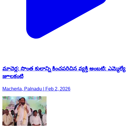
మాచెర్ల: సొంత కులాన్ని కించపరిచిన వ్యక్తి అంబటి: ఎమ్మెల్యే
జూలకంటి
Macherla, Palnadu | Feb 2, 2026