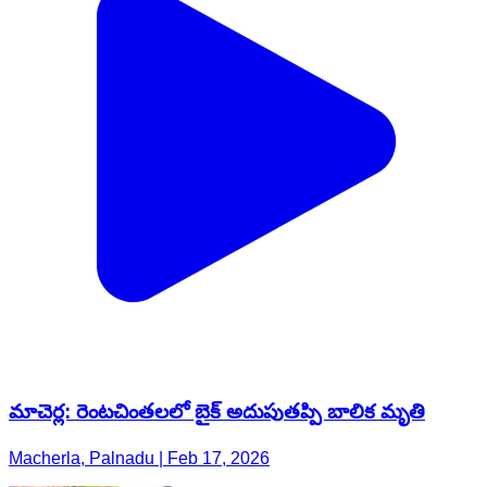
మాచెర్ల: రెంటచింతలలో బైక్ అదుపుతప్పి బాలిక మృతి
Macherla, Palnadu | Feb 17, 2026