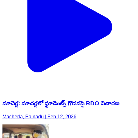
మాచెర్ల: మాచర్లలో స్టూడెంట్స్ గొడవపై RDO విచారణ
Macherla, Palnadu | Feb 12, 2026