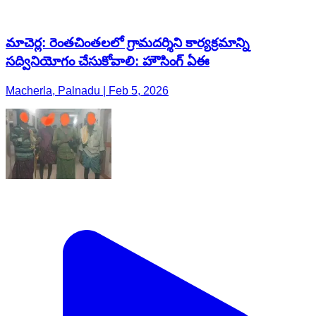
మాచెర్ల: రెంతచింతలలో గ్రామదర్శిని కార్యక్రమాన్ని
సద్వినియోగం చేసుకోవాలి: హౌసింగ్ ఏఈ
Macherla, Palnadu | Feb 5, 2026