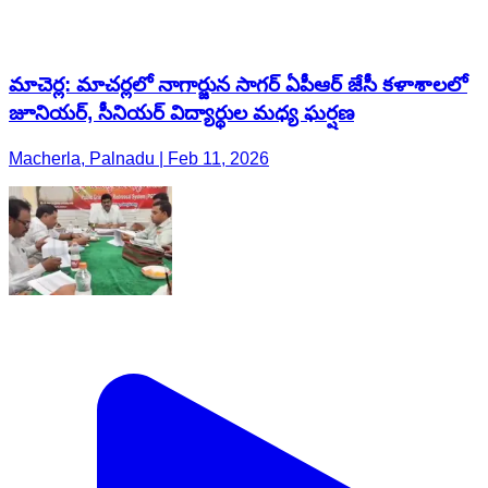
మాచెర్ల: మాచర్లలో నాగార్జున సాగర్ ఏపీఆర్ జేసీ కళాశాలలో
జూనియర్, సీనియర్ విద్యార్థుల మధ్య ఘర్షణ
Macherla, Palnadu | Feb 11, 2026