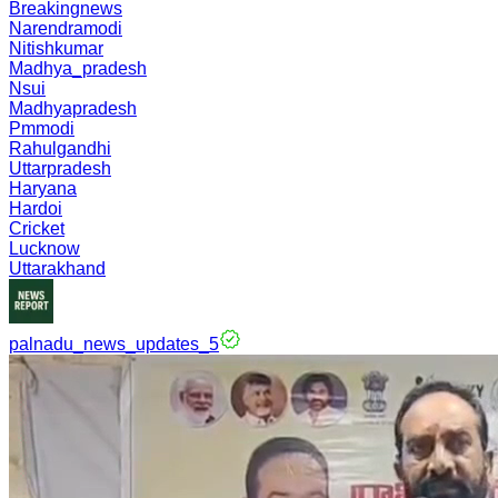
Breakingnews
Narendramodi
Nitishkumar
Madhya_pradesh
Nsui
Madhyapradesh
Pmmodi
Rahulgandhi
Uttarpradesh
Haryana
Hardoi
Cricket
Lucknow
Uttarakhand
palnadu_news_updates_5