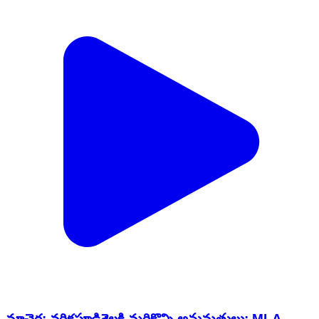
మాచెర్ల: వరికపూడిశెలకి మరికొన్ని అనుమతులు: MLA