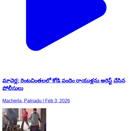
మాచెర్ల: రెంటచింతలలో కోడి పందెం రాయుళ్లను అరెస్ట్ చేసిన
పోలీసులు
Macherla, Palnadu | Feb 3, 2026