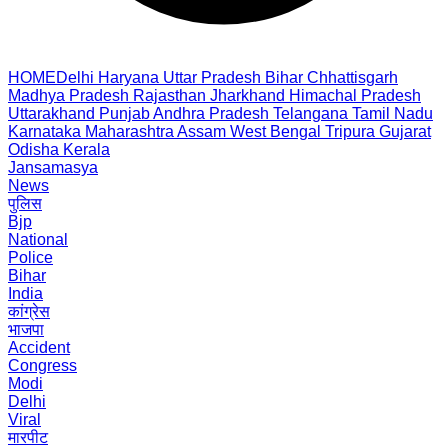
HOME
Delhi
Haryana
Uttar Pradesh
Bihar
Chhattisgarh
Madhya Pradesh
Rajasthan
Jharkhand
Himachal Pradesh
Uttarakhand
Punjab
Andhra Pradesh
Telangana
Tamil Nadu
Karnataka
Maharashtra
Assam
West Bengal
Tripura
Gujarat
Odisha
Kerala
Jansamasya
News
पुलिस
Bjp
National
Police
Bihar
India
कांग्रेस
भाजपा
Accident
Congress
Modi
Delhi
Viral
मारपीट