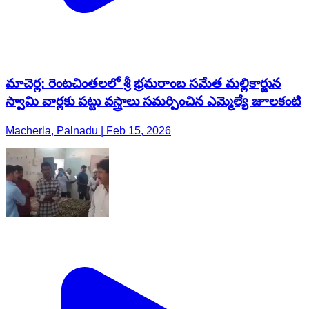
మాచెర్ల: రెంటచింతలలో శ్రీ భ్రమరాంబ సమేత మల్లికార్జున
స్వామి వార్లకు పట్టు వస్త్రాలు సమర్పించిన ఎమ్మెల్యే జూలకంటి
Macherla, Palnadu | Feb 15, 2026