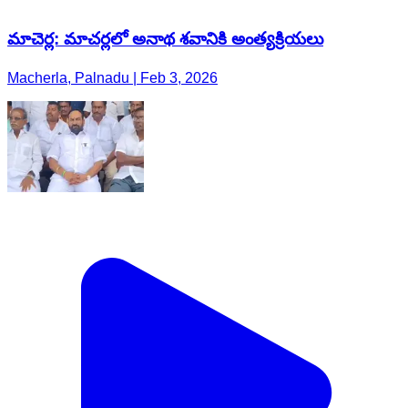
మాచెర్ల: మాచర్లలో అనాథ శవానికి అంత్యక్రియలు
Macherla, Palnadu | Feb 3, 2026