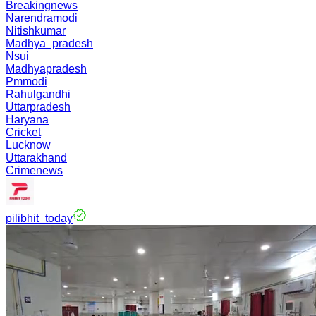
Breakingnews
Narendramodi
Nitishkumar
Madhya_pradesh
Nsui
Madhyapradesh
Pmmodi
Rahulgandhi
Uttarpradesh
Haryana
Cricket
Lucknow
Uttarakhand
Crimenews
pilibhit_today