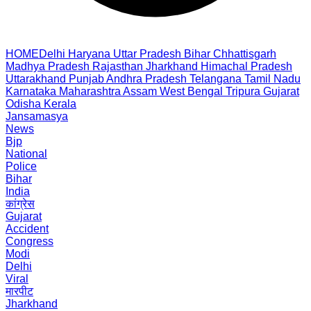
HOME
Delhi
Haryana
Uttar Pradesh
Bihar
Chhattisgarh
Madhya Pradesh
Rajasthan
Jharkhand
Himachal Pradesh
Uttarakhand
Punjab
Andhra Pradesh
Telangana
Tamil Nadu
Karnataka
Maharashtra
Assam
West Bengal
Tripura
Gujarat
Odisha
Kerala
Jansamasya
News
Bjp
National
Police
Bihar
India
कांग्रेस
Gujarat
Accident
Congress
Modi
Delhi
Viral
मारपीट
Jharkhand