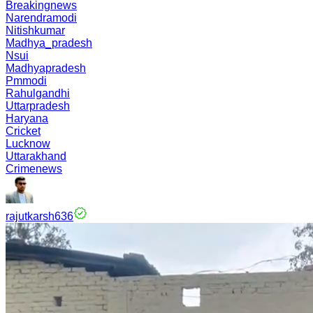
Breakingnews
Narendramodi
Nitishkumar
Madhya_pradesh
Nsui
Madhyapradesh
Pmmodi
Rahulgandhi
Uttarpradesh
Haryana
Cricket
Lucknow
Uttarakhand
Crimenews
rajutkarsh636