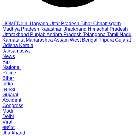
HOME
Delhi
Haryana
Uttar Pradesh
Bihar
Chhattisgarh
Madhya Pradesh
Rajasthan
Jharkhand
Himachal Pradesh
Uttarakhand
Punjab
Andhra Pradesh
Telangana
Tamil Nadu
Karnataka
Maharashtra
Assam
West Bengal
Tripura
Gujarat
Odisha
Kerala
Jansamasya
News
Bjp
National
Police
Bihar
India
कांग्रेस
Gujarat
Accident
Congress
Modi
Delhi
Viral
मारपीट
Jharkhand