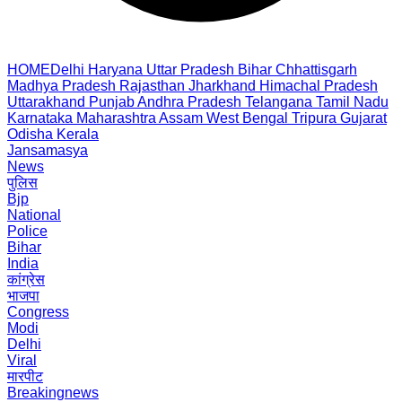
HOME
Delhi
Haryana
Uttar Pradesh
Bihar
Chhattisgarh
Madhya Pradesh
Rajasthan
Jharkhand
Himachal Pradesh
Uttarakhand
Punjab
Andhra Pradesh
Telangana
Tamil Nadu
Karnataka
Maharashtra
Assam
West Bengal
Tripura
Gujarat
Odisha
Kerala
Jansamasya
News
पुलिस
Bjp
National
Police
Bihar
India
कांग्रेस
भाजपा
Congress
Modi
Delhi
Viral
मारपीट
Breakingnews