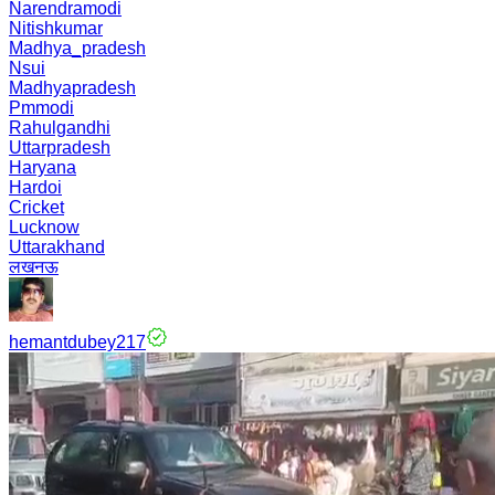
Narendramodi
Nitishkumar
Madhya_pradesh
Nsui
Madhyapradesh
Pmmodi
Rahulgandhi
Uttarpradesh
Haryana
Hardoi
Cricket
Lucknow
Uttarakhand
लखनऊ
hemantdubey217