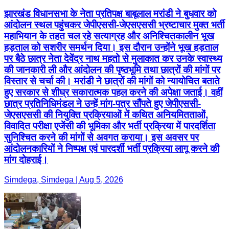
झारखंड विधानसभा के नेता प्रतिपक्ष बाबूलाल मरांडी ने बुधवार को
आंदोलन स्थल पहुंचकर जेपीएससी-जेएसएससी भ्रष्टाचार मुक्त भर्ती
महाभियान के तहत चल रहे सत्याग्रह और अनिश्चितकालीन भूख
हड़ताल को सशरीर समर्थन दिया। इस दौरान उन्होंने भूख हड़ताल
पर बैठे छात्र नेता देवेंद्र नाथ महतो से मुलाकात कर उनके स्वास्थ्य
की जानकारी ली और आंदोलन की पृष्ठभूमि तथा छात्रों की मांगों पर
विस्तार से चर्चा की। मरांडी ने छात्रों की मांगों को न्यायोचित बताते
हुए सरकार से शीघ्र सकारात्मक पहल करने की अपेक्षा जताई। वहीं
छात्र प्रतिनिधिमंडल ने उन्हें मांग-पत्र सौंपते हुए जेपीएससी-
जेएसएससी की नियुक्ति प्रक्रियाओं में कथित अनियमितताओं,
विवादित परीक्षा एजेंसी की भूमिका और भर्ती प्रक्रिया में पारदर्शिता
सुनिश्चित करने की मांगों से अवगत कराया। इस अवसर पर
आंदोलनकारियों ने निष्पक्ष एवं पारदर्शी भर्ती प्रक्रिया लागू करने की
मांग दोहराई।
Simdega, Simdega | Aug 5, 2026