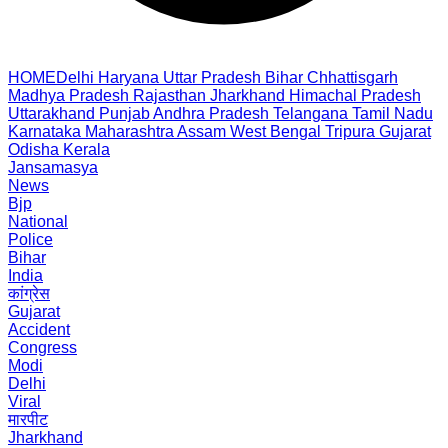
HOME
Delhi
Haryana
Uttar Pradesh
Bihar
Chhattisgarh
Madhya Pradesh
Rajasthan
Jharkhand
Himachal Pradesh
Uttarakhand
Punjab
Andhra Pradesh
Telangana
Tamil Nadu
Karnataka
Maharashtra
Assam
West Bengal
Tripura
Gujarat
Odisha
Kerala
Jansamasya
News
Bjp
National
Police
Bihar
India
कांग्रेस
Gujarat
Accident
Congress
Modi
Delhi
Viral
मारपीट
Jharkhand