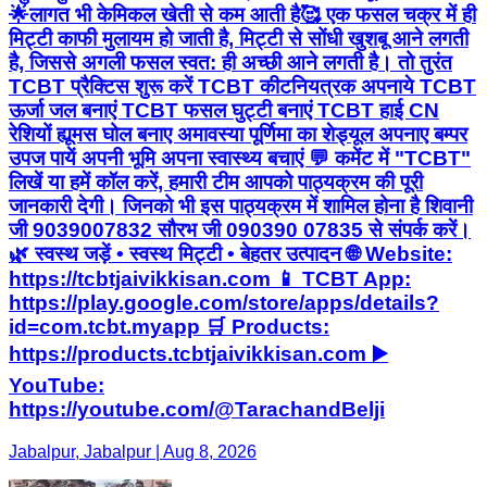
🌟लागत भी केमिकल खेती से कम आती है🥰 एक फसल चक्र में ही
मिट्टी काफी मुलायम हो जाती है, मिट्टी से सोंधी खुशबू आने लगती
है, जिससे अगली फसल स्वत: ही अच्छी आने लगती है। तो तुरंत
TCBT प्रैक्टिस शुरू करें TCBT कीटनियत्रक अपनाये TCBT
ऊर्जा जल बनाएं TCBT फसल घुट्टी बनाएं TCBT हाई CN
रेशियों ह्यूमस घोल बनाए अमावस्या पूर्णिमा का शेड्यूल अपनाए बम्पर
उपज पायें अपनी भूमि अपना स्वास्थ्य बचाएं 💬 कमेंट में "TCBT"
लिखें या हमें कॉल करें, हमारी टीम आपको पाठ्यक्रम की पूरी
जानकारी देगी। जिनको भी इस पाठ्यक्रम में शामिल होना है शिवानी
जी 9039007832 सौरभ जी 090390 07835 से संपर्क करें।
🌿 स्वस्थ जड़ें • स्वस्थ मिट्टी • बेहतर उत्पादन 🌐 Website:
https://tcbtjaivikkisan.com 📱 TCBT App:
https://play.google.com/store/apps/details?
id=com.tcbt.myapp 🛒 Products:
https://products.tcbtjaivikkisan.com ▶️
YouTube:
https://youtube.com/@TarachandBelji
Jabalpur, Jabalpur | Aug 8, 2026