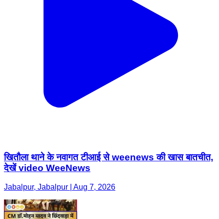
खितौला थाने के नवागत टीआई से weenews की खास बातचीत,
देखें video WeeNews
Jabalpur, Jabalpur | Aug 7, 2026