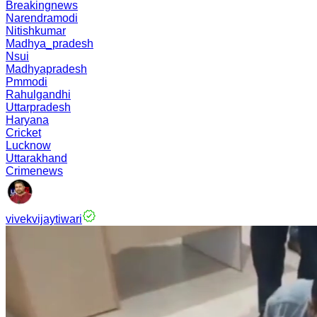
Breakingnews
Narendramodi
Nitishkumar
Madhya_pradesh
Nsui
Madhyapradesh
Pmmodi
Rahulgandhi
Uttarpradesh
Haryana
Cricket
Lucknow
Uttarakhand
Crimenews
vivekvijaytiwari