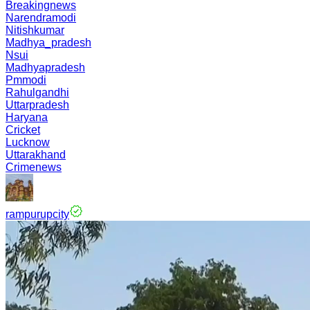
Breakingnews
Narendramodi
Nitishkumar
Madhya_pradesh
Nsui
Madhyapradesh
Pmmodi
Rahulgandhi
Uttarpradesh
Haryana
Cricket
Lucknow
Uttarakhand
Crimenews
rampurupcity