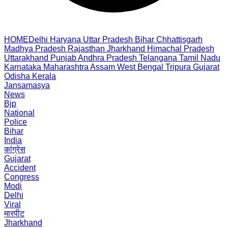
HOME
Delhi
Haryana
Uttar Pradesh
Bihar
Chhattisgarh
Madhya Pradesh
Rajasthan
Jharkhand
Himachal Pradesh
Uttarakhand
Punjab
Andhra Pradesh
Telangana
Tamil Nadu
Karnataka
Maharashtra
Assam
West Bengal
Tripura
Gujarat
Odisha
Kerala
Jansamasya
News
Bjp
National
Police
Bihar
India
कांग्रेस
Gujarat
Accident
Congress
Modi
Delhi
Viral
मारपीट
Jharkhand