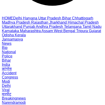
HOME
Delhi
Haryana
Uttar Pradesh
Bihar
Chhattisgarh
Madhya Pradesh
Rajasthan
Jharkhand
Himachal Pradesh
Uttarakhand
Punjab
Andhra Pradesh
Telangana
Tamil Nadu
Karnataka
Maharashtra
Assam
West Bengal
Tripura
Gujarat
Odisha
Kerala
Jansamasya
News
Bjp
National
Police
Bihar
India
कांग्रेस
Accident
Congress
Modi
Delhi
Viral
मारपीट
Breakingnews
Narendramodi