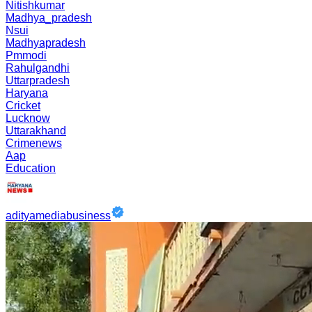
Nitishkumar
Madhya_pradesh
Nsui
Madhyapradesh
Pmmodi
Rahulgandhi
Uttarpradesh
Haryana
Cricket
Lucknow
Uttarakhand
Crimenews
Aap
Education
adityamediabusiness