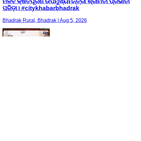
ମିଳିବ କ୍ଷତିପୂରଣ ଉପମୁଖ୍ୟମନ୍ତ୍ରୀ ଶ୍ରୀମତୀ ପ୍ରଭାତୀ
ପରିଡ଼ା। #citykhabarbhadrak
Bhadrak Rural, Bhadrak | Aug 5, 2026