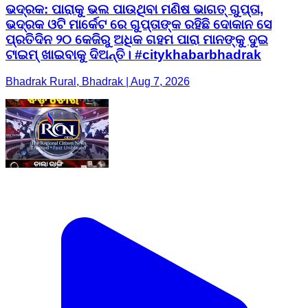
ଭଦ୍ରକ: ପାରାକୁ ଭଲ ପାଉଥିବା ମଣିଷ ଭାଗତ୍ ଗୁପ୍ତା,
ଭଦ୍ରକ ଓଟି ମାର୍କେଟ ରେ ଗୁପ୍ତାଙ୍କ ରହିଛି ଦୋକାନ ସେ
ପ୍ରତିଦିନ ୨୦ କେଜିରୁ ଅଧିକ ଗହମ ପାରା ମାନଙ୍କୁ ଦୁଇ
ଟାଇମ୍ ଖାଇବାକୁ ଦିଅନ୍ତି। #citykhabarbhadrak
Bhadrak Rural, Bhadrak | Aug 7, 2026