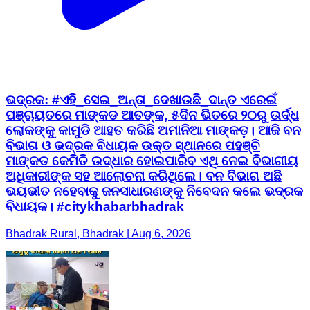
ଭଦ୍ରକ: #ଏହି_ସେଇ_ଅନ୍ତା_ଦେଖାଉଛି_ଦାନ୍ତ ଏରେଇଁ
ପଞ୍ଚାୟତରେ ମାଙ୍କଡ ଆତଙ୍କ, ୫ଦିନ ଭିତରେ ୨୦ରୁ ଉର୍ଦ୍ଧ
ଲୋକଙ୍କୁ କାମୁଡି ଆହତ କରିଛି ଅମାନିଆ ମାଙ୍କଡ଼। ଆଜି ବନ
ବିଭାଗ ଓ ଭଦ୍ରକ ବିଧାୟକ ଉକ୍ତ ସ୍ଥାନରେ ପହଞ୍ଚି
ମାଙ୍କଡ କେମିତି ଉଦ୍ଧାର ହୋଇପାରିବ ଏଥି ନେଇ ବିଭାଗୀୟ
ଅଧିକାରୀଙ୍କ ସହ ଆଲୋଚନା କରିଥିଲେ। ବନ ବିଭାଗ ଅଛି
ଭୟଭୀତ ନହେବାକୁ ଜନସାଧାରଣଙ୍କୁ ନିବେଦନ କଲେ ଭଦ୍ରକ
ବିଧାୟକ। #citykhabarbhadrak
Bhadrak Rural, Bhadrak | Aug 6, 2026