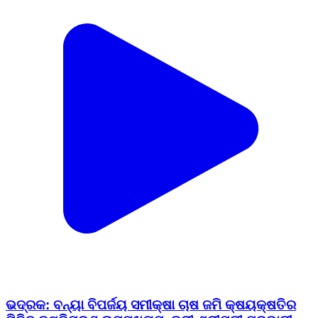
ଭଦ୍ରକ: ବନ୍ୟା ବିପର୍ଜୟ ସମୀକ୍ଷା ଚାଷ ଜମି କ୍ଷୟକ୍ଷତିର