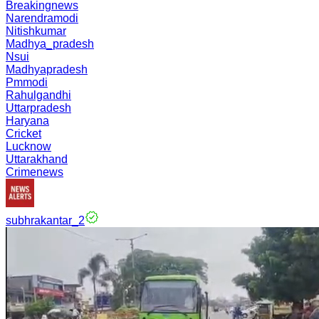
Breakingnews
Narendramodi
Nitishkumar
Madhya_pradesh
Nsui
Madhyapradesh
Pmmodi
Rahulgandhi
Uttarpradesh
Haryana
Cricket
Lucknow
Uttarakhand
Crimenews
subhrakantar_2