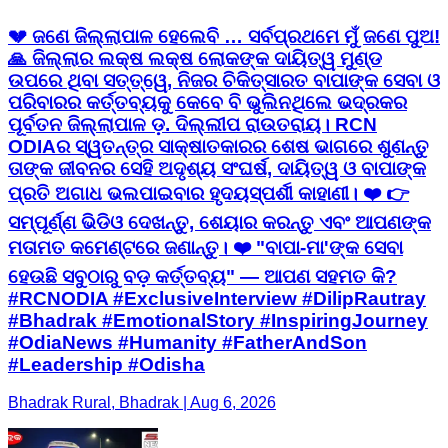
💔 ଜଣେ ଜିଲ୍ଲାପାଳ ହେଲେବି … ସର୍ବପ୍ରଥମେ ମୁଁ ଜଣେ ପୁଅ!
🙏 ଜିଲ୍ଲାର ଲକ୍ଷ ଲକ୍ଷ ଲୋକଙ୍କ ଦାୟିତ୍ୱ ମୁଣ୍ଡ
ଉପରେ ଥିବା ସତ୍ତ୍ୱେ, ନିଜର ଚିକିତ୍ସାରତ ବାପାଙ୍କ ସେବା ଓ
ପରିବାରର କର୍ତ୍ତବ୍ୟକୁ କେବେ ବି ଭୁଲିନଥିଲେ ଭଦ୍ରକର
ପୂର୍ବତନ ଜିଲ୍ଲାପାଳ ଡ଼. ଦିଲ୍ଲୀପ ରାଉତରାୟ। RCN
ODIAର ସ୍ୱତନ୍ତ୍ର ସାକ୍ଷାତକାରର ଶେଷ ଭାଗରେ ଶୁଣନ୍ତୁ
ତାଙ୍କ ଜୀବନର ସେହି ଅଦୃଶ୍ୟ ସଂଘର୍ଷ, ଦାୟିତ୍ୱ ଓ ବାପାଙ୍କ
ପ୍ରତି ଅଗାଧ ଭଲପାଇବାର ହୃଦୟସ୍ପର୍ଶୀ କାହାଣୀ। ❤️ 👉
ସମ୍ପୂର୍ଣ୍ଣ ଭିଡିଓ ଦେଖନ୍ତୁ, ଶେୟାର କରନ୍ତୁ ଏବଂ ଆପଣଙ୍କ
ମତାମତ କମେଣ୍ଟରେ ଜଣାନ୍ତୁ। ❤️ "ବାପା-ମା'ଙ୍କ ସେବା
ହେଉଛି ସବୁଠାରୁ ବଡ଼ କର୍ତ୍ତବ୍ୟ" — ଆପଣ ସହମତ କି?
#RCNODIA #ExclusiveInterview #DilipRautray
#Bhadrak #EmotionalStory #InspiringJourney
#OdiaNews #Humanity #FatherAndSon
#Leadership #Odisha
Bhadrak Rural, Bhadrak | Aug 6, 2026