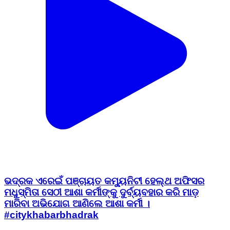
ଭଦ୍ରକ ଏରେଇଁ ପଞ୍ଚାୟତ କମ୍ୟୁନିଟୀ ହେଲ୍ଥ ଅଫିସର
ମଧୁସ୍ମିତା ସେଠୀ ଆଶା କର୍ମୀଙ୍କୁ ଦୁର୍ବ୍ୟବହାର କରି ମାଡ଼
ମାରିବା ଅଭିଯୋଗ ଆଣିଲେ ଆଶା କର୍ମୀ ।
#citykhabarbhadrak