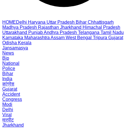
HOME
Delhi
Haryana
Uttar Pradesh
Bihar
Chhattisgarh
Madhya Pradesh
Rajasthan
Jharkhand
Himachal Pradesh
Uttarakhand
Punjab
Andhra Pradesh
Telangana
Tamil Nadu
Karnataka
Maharashtra
Assam
West Bengal
Tripura
Gujarat
Odisha
Kerala
Jansamasya
News
Bjp
National
Police
Bihar
India
कांग्रेस
Gujarat
Accident
Congress
Modi
Delhi
Viral
मारपीट
Jharkhand