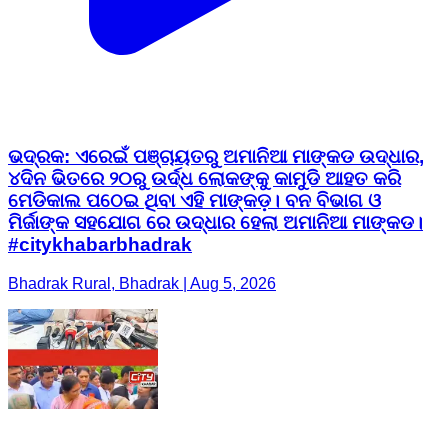
ଭଦ୍ରକ: ଏରେଇଁ ପଞ୍ଚାୟତରୁ ଅମାନିଆ ମାଙ୍କଡ ଉଦ୍ଧାର,
୪ଦିନ ଭିତରେ ୨୦ରୁ ଉର୍ଦ୍ଧ ଲୋକଙ୍କୁ କାମୁଡି ଆହତ କରି
ମେଡିକାଲ ପଠେଇ ଥିବା ଏହି ମାଙ୍କଡ଼। ବନ ବିଭାଗ ଓ
ମିର୍ଜାଙ୍କ ସହଯୋଗ ରେ ଉଦ୍ଧାର ହେଲା ଅମାନିଆ ମାଙ୍କଡ।
#citykhabarbhadrak
Bhadrak Rural, Bhadrak | Aug 5, 2026