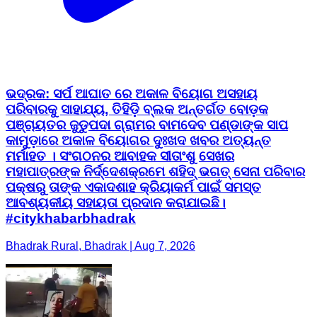
ଭଦ୍ରକ: ସର୍ପ ଆଘାତ ରେ ଅକାଳ ବିୟୋଗ ଅସହାୟ
ପରିବାରକୁ ସାହାଯ୍ୟ, ତିହିଡ଼ି ବ୍ଲକ ଅନ୍ତର୍ଗତ ବୋଡ଼କ
ପଞ୍ଚାୟତର ଜୁଡୁପଦା ଗ୍ରାମର ବାମଦେବ ପଣ୍ଡାଙ୍କ ସାପ
କାମୁଡ଼ାରେ ଅକାଳ ବିୟୋଗର ଦୁଃଖଦ ଖବର ଅତ୍ୟନ୍ତ
ମର୍ମାହତ । ସଂଗଠନର ଆବାହକ ସୀତାଂଶୁ ସେଖର
ମହାପାତ୍ରଙ୍କ ନିର୍ଦ୍ଦେଶକ୍ରମେ ଶହିଦ୍ ଭଗତ୍ ସେନା ପରିବାର
ପକ୍ଷରୁ ତାଙ୍କ ଏକାଦଶାହ କ୍ରିୟାକର୍ମ ପାଇଁ ସମସ୍ତ
ଆବଶ୍ୟକୀୟ ସହାୟତା ପ୍ରଦାନ କରାଯାଇଛି।
#citykhabarbhadrak
Bhadrak Rural, Bhadrak | Aug 7, 2026