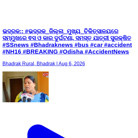
ଭଦ୍ରକ:: #ଭଦ୍ରକ_ଜିଲ୍ଲା_ମୁଖ୍ୟ_ଚିକିତ୍ସାଳୟରେ
ସମ୍ମୁଖରେ ଵସ ଓ କାର ଦୁର୍ଘଟଣା, ସମସ୍ତ ଯାତ୍ରୀ ସୁରକ୍ଷିତ
#SSnews #Bhadraknews #bus #car #accident
#NH16 #BREAKING #Odisha #AccidentNews
Bhadrak Rural, Bhadrak | Aug 6, 2026