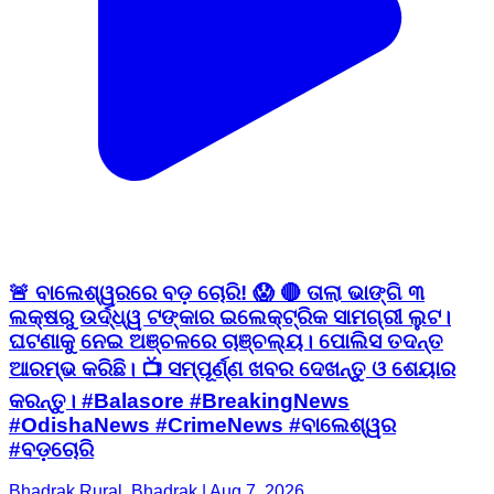
🚨 ବାଲେଶ୍ୱରରେ ବଡ଼ ଚୋରି! 😱 🔴 ତାଲା ଭାଙ୍ଗି ୩
ଲକ୍ଷରୁ ଉର୍ଦ୍ଧ୍ୱ ଟଙ୍କାର ଇଲେକ୍ଟ୍ରିକ ସାମଗ୍ରୀ ଲୁଟ।
ଘଟଣାକୁ ନେଇ ଅଞ୍ଚଳରେ ଚାଞ୍ଚଲ୍ୟ। ପୋଲିସ ତଦନ୍ତ
ଆରମ୍ଭ କରିଛି। 📺 ସମ୍ପୂର୍ଣ୍ଣ ଖବର ଦେଖନ୍ତୁ ଓ ଶେୟାର
କରନ୍ତୁ। #Balasore #BreakingNews
#OdishaNews #CrimeNews #ବାଲେଶ୍ୱର
#ବଡ଼ଚୋରି
Bhadrak Rural, Bhadrak | Aug 7, 2026