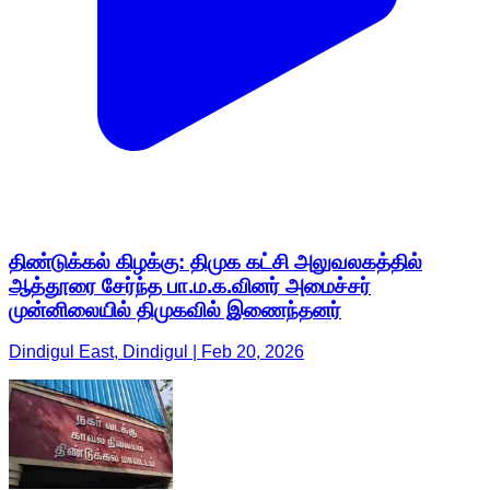
திண்டுக்கல் கிழக்கு: திமுக கட்சி அலுவலகத்தில்
ஆத்தூரை சேர்ந்த பா.ம.க.வினர் அமைச்சர்
முன்னிலையில் திமுகவில் இணைந்தனர்
Dindigul East, Dindigul | Feb 20, 2026