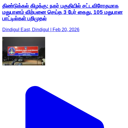
திண்டுக்கல் கிழக்கு: நகர் பகுதியில் சட்டவிரோதமாக
மதுபானம் விற்பனை செய்த 3 பேர் கைது, 105 மதுபான
பாட்டில்கள் பறிமுதல்
Dindigul East, Dindigul | Feb 20, 2026