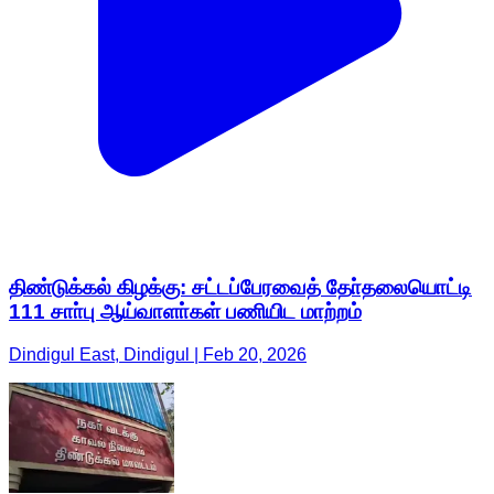
திண்டுக்கல் கிழக்கு: சட்டப்பேரவைத் தோ்தலையொட்டி
111 சாா்பு ஆய்வாளா்கள் பணியிட மாற்றம்
Dindigul East, Dindigul | Feb 20, 2026