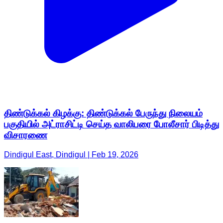
திண்டுக்கல் கிழக்கு: திண்டுக்கல் பேருந்து நிலையம்
பகுதியில் அட்ராசிட்டி செய்த வாலிபரை போலீசார் பிடித்து
விசாரணை
Dindigul East, Dindigul | Feb 19, 2026