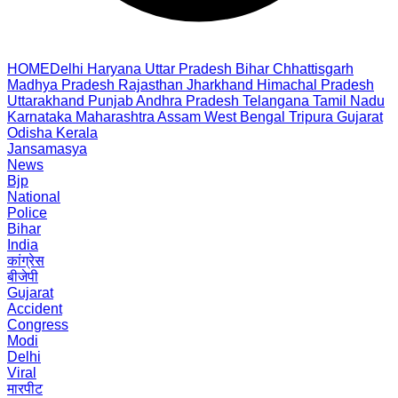
HOME
Delhi
Haryana
Uttar Pradesh
Bihar
Chhattisgarh
Madhya Pradesh
Rajasthan
Jharkhand
Himachal Pradesh
Uttarakhand
Punjab
Andhra Pradesh
Telangana
Tamil Nadu
Karnataka
Maharashtra
Assam
West Bengal
Tripura
Gujarat
Odisha
Kerala
Jansamasya
News
Bjp
National
Police
Bihar
India
कांग्रेस
बीजेपी
Gujarat
Accident
Congress
Modi
Delhi
Viral
मारपीट