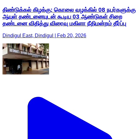
திண்டுக்கல் கிழக்கு: கொலை வழக்கில் 08 நபர்களுக்கு
ஆயுள் தண்டனையுடன் கூடிய 03 ஆண்டுகள் சிறை
தண்டனை விதித்து விரைவு மகிளா நீதிமன்றம் தீர்ப்பு
Dindigul East, Dindigul | Feb 20, 2026