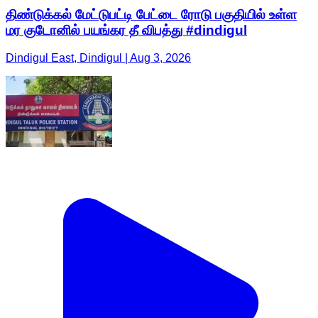
திண்டுக்கல் மேட்டுபட்டி பேட்டை ரோடு பகுதியில் உள்ள
மர குடோனில் பயங்கர தீ விபத்து #dindigul
Dindigul East, Dindigul | Aug 3, 2026