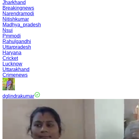
Jharkhand
Breakingnews
Narendramodi
Nitishkumar
Madhya_pradesh
Nsui
Pmmodi
Rahulgandhi
Uttarpradesh
Haryana
Cricket
Lucknow
Uttarakhand
Crimenews
dglindrakumar