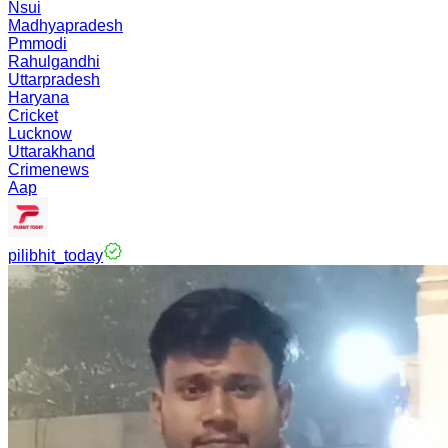
Nsui
Madhyapradesh
Pmmodi
Rahulgandhi
Uttarpradesh
Haryana
Cricket
Lucknow
Uttarakhand
Crimenews
Aap
pilibhit_today