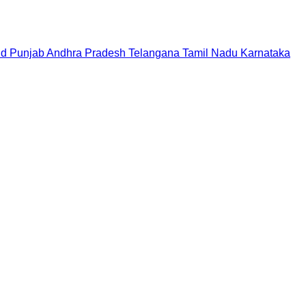
nd
Punjab
Andhra Pradesh
Telangana
Tamil Nadu
Karnataka