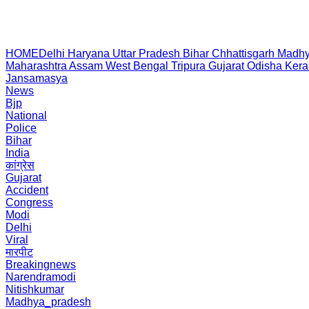
HOME
Delhi
Haryana
Uttar Pradesh
Bihar
Chhattisgarh
Madhy
Maharashtra
Assam
West Bengal
Tripura
Gujarat
Odisha
Kera
Jansamasya
News
Bjp
National
Police
Bihar
India
कांग्रेस
Gujarat
Accident
Congress
Modi
Delhi
Viral
मारपीट
Breakingnews
Narendramodi
Nitishkumar
Madhya_pradesh