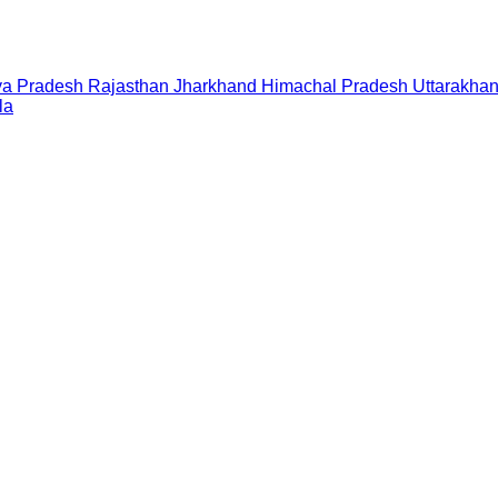
a Pradesh
Rajasthan
Jharkhand
Himachal Pradesh
Uttarakha
la